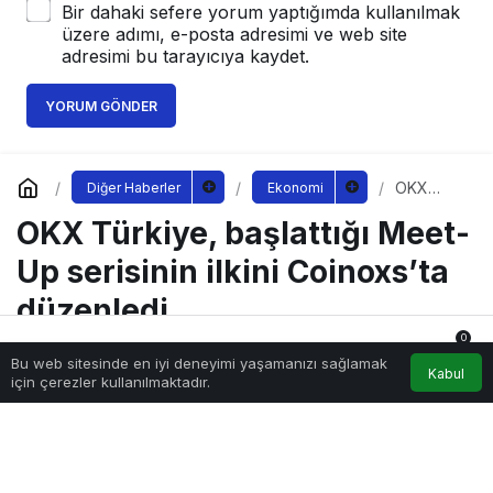
Bir dahaki sefere yorum yaptığımda kullanılmak
üzere adımı, e-posta adresimi ve web site
adresimi bu tarayıcıya kaydet.
YORUM GÖNDER
OKX
Diğer Haberler
Ekonomi
Türkiye,
OKX Türkiye, başlattığı Meet-
başlattığı
Meet-Up
serisinin
Up serisinin ilkini Coinoxs’ta
ilkini
Coinoxs’t
düzenledi
a
düzenled
0
i
Bu web sitesinde en iyi deneyimi yaşamanızı sağlamak
Anasayfa
Akış
Hesabım
Bildirimler
Kabul
için çerezler kullanılmaktadır.
Sağlıklı.Org
tarafından yayınlandı
6 Eylül 2022, 09:40
yayınlandı
265