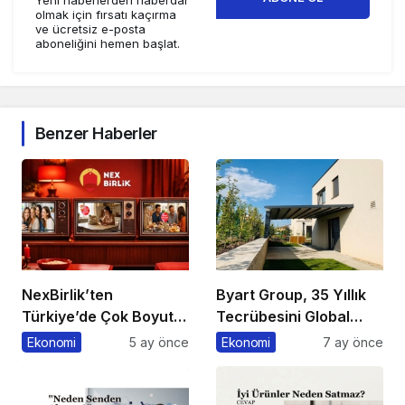
Yeni haberlerden haberdar
olmak için fırsatı kaçırma
ve ücretsiz e-posta
aboneliğini hemen başlat.
Benzer Haberler
NexBirlik’ten
Byart Group, 35 Yıllık
Türkiye’de Çok Boyutlu
Tecrübesini Global
Marka Hamlesi
Başarıya Dönüştürüyor
Ekonomi
5 ay önce
Ekonomi
7 ay önce