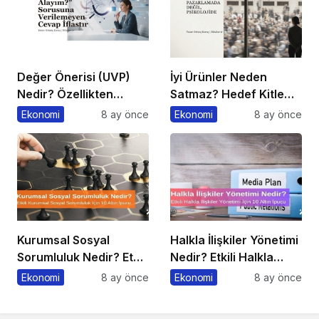
Değer Önerisi (UVP)
İyi Ürünler Neden
Nedir? Özellikten
Satmaz? Hedef Kitle
Faydaya Geçiş
Yanılgısı
Ekonomi
8 ay önce
Ekonomi
8 ay önce
Kurumsal Sosyal
Halkla İlişkiler Yönetimi
Sorumluluk Nedir? Etkili
Nedir? Etkili Halkla
Kurumsal Sosyal
İlişkiler Yönetimi İçin 10
Ekonomi
8 ay önce
Ekonomi
8 ay önce
Sorumluluk İçin 10 Altın
Altın İpucu
Öneri