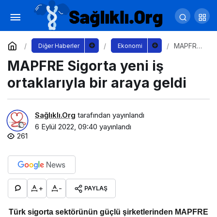
OKX Türkiye, başlattığı Meet-Up serisinin
ilkini Coinoxs’ta düzenledi
Yorum Yap
Paylaş
MAPFRE
Diğer Haberler
Ekonomi
Sigorta
MAPFRE Sigorta yeni iş
yeni iş
ortaklarıyl
a bir
ortaklarıyla bir araya geldi
araya
geldi
Sağlıklı.Org
tarafından yayınlandı
6 Eylül 2022, 09:40
yayınlandı
261
+
-
PAYLAŞ
Türk sigorta sektörünün güçlü şirketlerinden MAPFRE