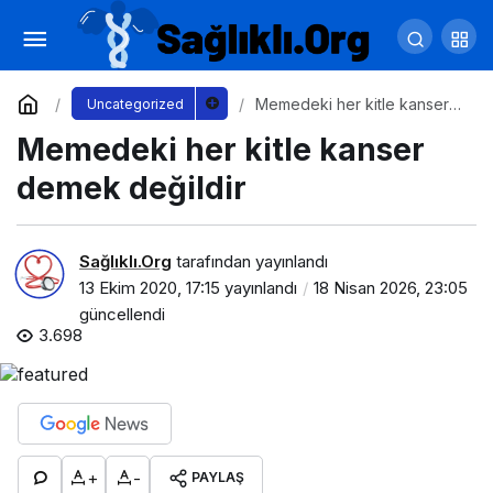
Memedeki her kitle kanser demek değildir
Yorum Yap
Memedeki her kitle kanser
Uncategorized
demek değildir
Memedeki her kitle kanser
demek değildir
Sağlıklı.Org
tarafından yayınlandı
13 Ekim 2020, 17:15
yayınlandı
18 Nisan 2026, 23:05
güncellendi
3.698
+
-
PAYLAŞ