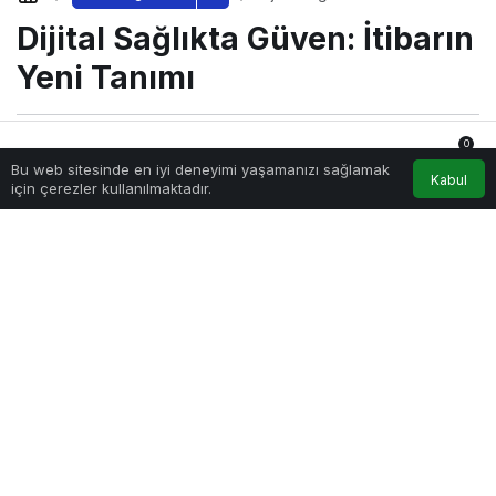
Yeni Tanımı
Dijital Sağlıkta Güven: İtibarın
Yeni Tanımı
0
Sağlıklı.Org
tarafından yayınlandı
Bu web sitesinde en iyi deneyimi yaşamanızı sağlamak
20 Ekim 2025, 17:51
yayınlandı
20 Ekim 2025, 18:55
Anasayfa
Akış
Hesabım
Bildirimler
Kabul
için çerezler kullanılmaktadır.
güncellendi
1.023
Dijital Sağlıkta Güven: İtibarın Yeni Tanımı