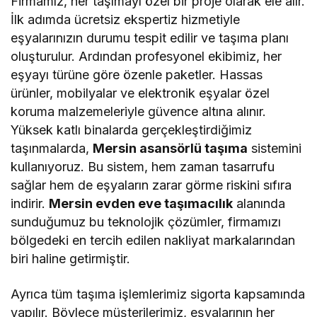
Firmamız, her taşımayı özel bir proje olarak ele alır.
İlk adımda ücretsiz ekspertiz hizmetiyle
eşyalarınızın durumu tespit edilir ve taşıma planı
oluşturulur. Ardından profesyonel ekibimiz, her
eşyayı türüne göre özenle paketler. Hassas
ürünler, mobilyalar ve elektronik eşyalar özel
koruma malzemeleriyle güvence altına alınır.
Yüksek katlı binalarda gerçekleştirdiğimiz
taşınmalarda,
Mersin asansörlü taşıma
sistemini
kullanıyoruz. Bu sistem, hem zaman tasarrufu
sağlar hem de eşyaların zarar görme riskini sıfıra
indirir.
Mersin evden eve taşımacılık
alanında
sunduğumuz bu teknolojik çözümler, firmamızı
bölgedeki en tercih edilen nakliyat markalarından
biri haline getirmiştir.
Ayrıca tüm taşıma işlemlerimiz sigorta kapsamında
yapılır. Böylece müşterilerimiz, eşyalarının her