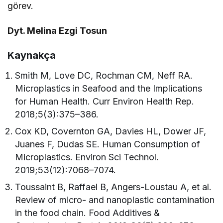
görev.
Dyt. Melina Ezgi Tosun
Kaynakça
Smith M, Love DC, Rochman CM, Neff RA.
Microplastics in Seafood and the Implications
for Human Health. Curr Environ Health Rep.
2018;5(3):375–386.
Cox KD, Covernton GA, Davies HL, Dower JF,
Juanes F, Dudas SE. Human Consumption of
Microplastics. Environ Sci Technol.
2019;53(12):7068–7074.
Toussaint B, Raffael B, Angers-Loustau A, et al.
Review of micro- and nanoplastic contamination
in the food chain. Food Additives &