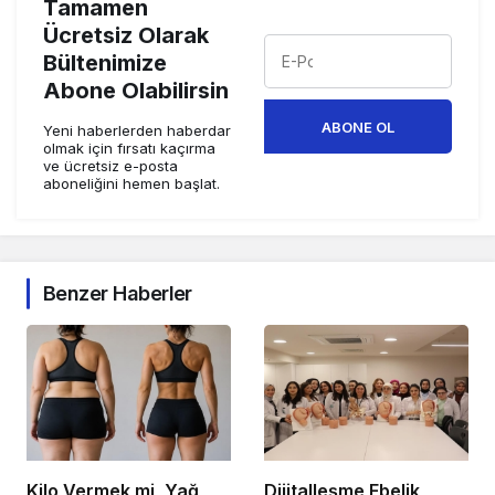
Tamamen
Ücretsiz Olarak
Bültenimize
Abone Olabilirsin
ABONE OL
Yeni haberlerden haberdar
olmak için fırsatı kaçırma
ve ücretsiz e-posta
aboneliğini hemen başlat.
Benzer Haberler
Kilo Vermek mi, Yağ
Dijitalleşme Ebelik