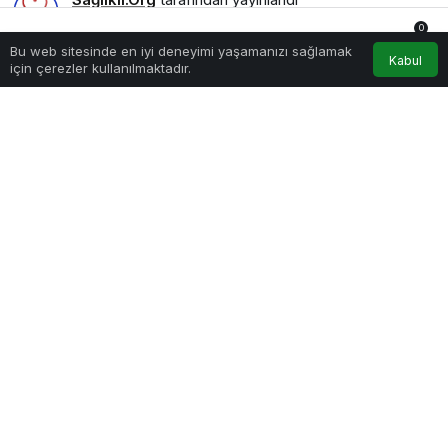
21 Eylül 2025, 13:07
yayınlandı
0
1.577
Bu web sitesinde en iyi deneyimi yaşamanızı sağlamak
Anasayfa
Akış
Hesabım
Bildirimler
Kabul
için çerezler kullanılmaktadır.
Sağlık Sigortası Çeşitleri
PAYLAŞ
Sağlık sigortası, modern yaşamın vazgeçilmez
güvencelerinden biri haline geldi. Peki hangi sağlık