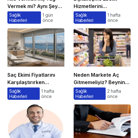
Vermek mi? Aynı Şey
Hizmetlerini
Sanıyoruz Ama Değil!
Dönüştürüyor
Sağlık
1 gün
Sağlık
1 hafta
Haberleri
önce
Haberleri
önce
Saç Ekimi Fiyatlarını
Neden Markete Aç
Karşılaştırırken
Gitmemeliyiz? Beynin
Gözden Kaçan
Satın Alma Psikolojisi
Sağlık
1 hafta
Sağlık
2 hafta
Haberleri
önce
Haberleri
önce
Maliyetler