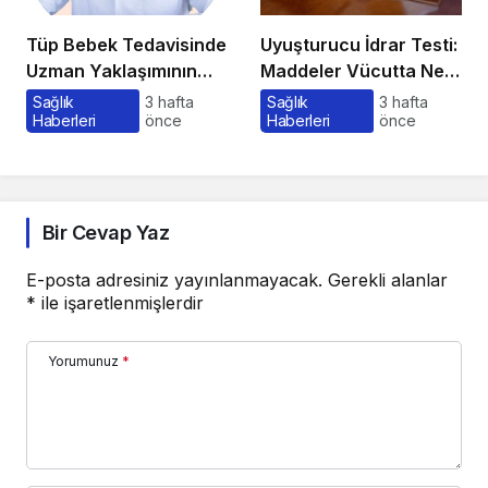
Tüp Bebek Tedavisinde
Uyuşturucu İdrar Testi:
Uzman Yaklaşımının
Maddeler Vücutta Ne
Önemi ve Bilinmesi
Kadar Kalır, Süreç
Sağlık
3 hafta
Sağlık
3 hafta
Haberleri
önce
Haberleri
önce
Gerekenler
Nasıl İşler?
Bir Cevap Yaz
E-posta adresiniz yayınlanmayacak.
Gerekli alanlar
*
ile işaretlenmişlerdir
Yorumunuz
*