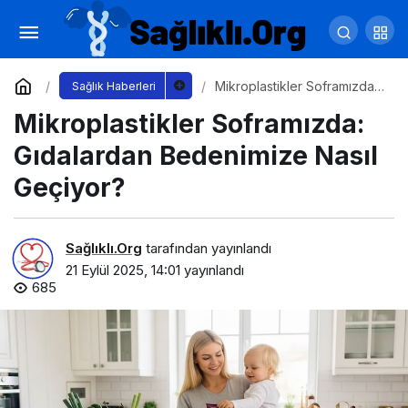
Sağlık Sigortası Çeşitleri
Yorum Yap
Paylaş
Mikroplastikler Soframızda:
Sağlık Haberleri
Gıdalardan Bedenimize
Mikroplastikler Soframızda:
Nasıl Geçiyor?
Gıdalardan Bedenimize Nasıl
Geçiyor?
Sağlıklı.Org
tarafından yayınlandı
21 Eylül 2025, 14:01
yayınlandı
685