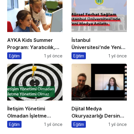
AYKA Kids Summer
İstanbul
Program: Yaratıcılık,
Üniversitesi’nde Yeni
Disiplin ve İngilizce Bir
Medya ve Dergicilik
Eğitim
1 yıl önce
Eğitim
1 yıl önce
Arada!
Konuşuldu
İletişim Yönetimi
Dijital Medya
Olmadan İşletme
Okuryazarlığı Dersinde
Yönetimi Olmaz
Dijital Markalaşma
Eğitim
1 yıl önce
Eğitim
1 yıl önce
Konuşuldu