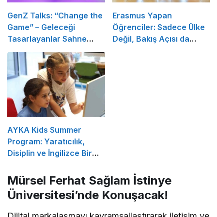
GenZ Talks: “Change the
Erasmus Yapan
Game” – Geleceği
Öğrenciler: Sadece Ülke
Tasarlayanlar Sahne
Değil, Bakış Açısı da
Alıyor!
Değişiyor
AYKA Kids Summer
Program: Yaratıcılık,
Disiplin ve İngilizce Bir
Arada!
Mürsel Ferhat Sağlam İstinye
Üniversitesi’nde Konuşacak!
Dijital markalaşmayı kavramsallaştırarak iletişim ve