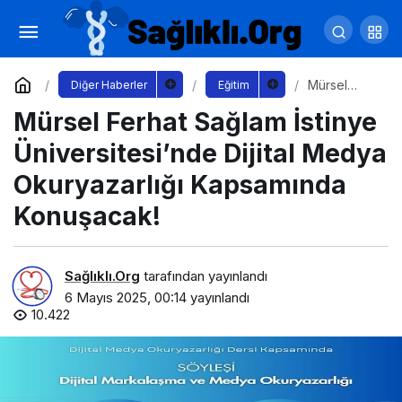
Kampüs Rotam Akademi: Eğitimde Yeni Bir
Rota Çizin!
Yorum Yap
Paylaş
Mürsel
Diğer Haberler
Eğitim
Ferhat
Mürsel Ferhat Sağlam İstinye
Sağlam
İstinye
Üniversitesi’
Üniversitesi’nde Dijital Medya
nde Dijital
Medya
Okuryazarlığı Kapsamında
Okuryazarlı
ğı
Konuşacak!
Kapsamında
Konuşacak!
Sağlıklı.Org
tarafından yayınlandı
6 Mayıs 2025, 00:14
yayınlandı
10.422