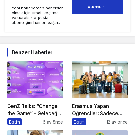
ABONE OL
Yeni haberlerden haberdar
olmak için fırsatı kaçırma
ve ücretsiz e-posta
aboneliğini hemen başlat.
Benzer Haberler
GenZ Talks: “Change
Erasmus Yapan
the Game” – Geleceği
Öğrenciler: Sadece
Tasarlayanlar Sahne
Ülke Değil, Bakış Açısı
Eğitim
6 ay önce
Eğitim
12 ay önce
Alıyor!
da Değişiyor