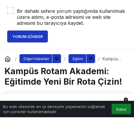
Bir dahaki sefere yorum yaptığımda kullanılmak
üzere adımı, e-posta adresimi ve web site
adresimi bu tarayıcıya kaydet.
YORUM GÖNDER
Kampüs
Diğer Haberler
Eğitim
Rotam
Kampüs Rotam Akademi:
Akademi:
Eğitimde
Yeni Bir
Eğitimde Yeni Bir Rota Çizin!
Rota Çizin!
0
Sağlıklı.Org
tarafından yayınlandı
Bu web sitesinde en iyi deneyimi yaşamanızı sağlamak
3 Mayıs 2025, 17:57
yayınlandı
Anasayfa
Akış
Hesabım
Bildirimler
Kabul
için çerezler kullanılmaktadır.
10.415