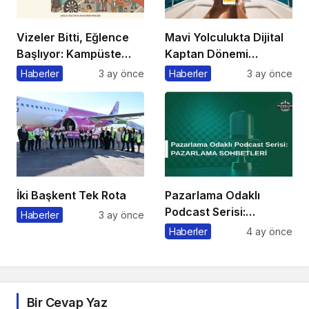
Vizeler Bitti, Eğlence
Mavi Yolculukta Dijital
Başlıyor: Kampüste
Kaptan Dönemi
Bahar Festivali
Başlıyor
Haberler
3 ay önce
Haberler
3 ay önce
Kaçmaz!
İki Başkent Tek Rota
Pazarlama Odaklı
Podcast Serisi:
Haberler
3 ay önce
Pazarlama Sohbetleri
Haberler
4 ay önce
Bir Cevap Yaz