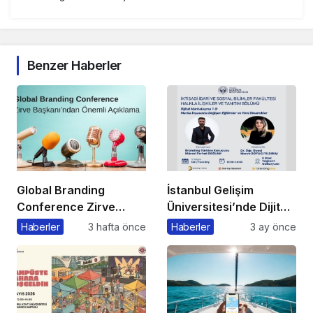
Benzer Haberler
Global Branding
İstanbul Gelişim
Conference Zirve
Üniversitesi’nde Dijital
Başkanı’ndan Önemli
Markalaşma 1.0
Haberler
3 hafta önce
Haberler
3 ay önce
Açıklama
Etkinliği Düzenlenecek