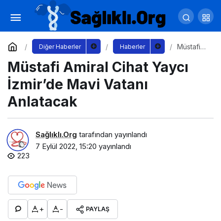
PaşakonağıI’na Kütüphane Kuruluyor
Yorum Yap
Paylaş
Müstafi
Diğer Haberler
Haberler
Amiral
Müstafi Amiral Cihat Yaycı
Cihat
Yaycı
İzmir’de
İzmir’de Mavi Vatanı
Mavi
Vatanı
Anlatacak
Anlatacak
Sağlıklı.Org
tarafından yayınlandı
7 Eylül 2022, 15:20
yayınlandı
223
+
-
PAYLAŞ