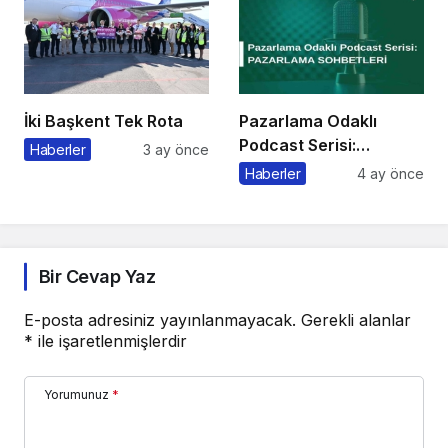
İki Başkent Tek Rota
Pazarlama Odaklı
Podcast Serisi:
Haberler
3 ay önce
Pazarlama Sohbetleri
Haberler
4 ay önce
Bir Cevap Yaz
E-posta adresiniz yayınlanmayacak.
Gerekli alanlar
*
ile işaretlenmişlerdir
Yorumunuz
*