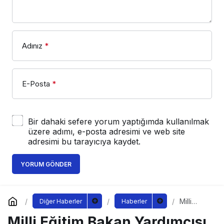
Adınız
*
E-Posta
*
Bir dahaki sefere yorum yaptığımda kullanılmak
üzere adımı, e-posta adresimi ve web site
adresimi bu tarayıcıya kaydet.
YORUM GÖNDER
Milli
Diğer Haberler
Haberler
Eğitim
Milli Eğitim Bakan Yardımcısı
Bakan