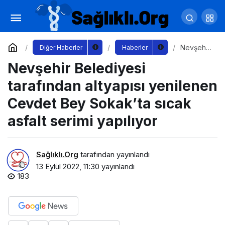
Milli Eğitim Bakan Yardımcısı Petek Aşkar,
İzmir’de Bir Dizi Ziyarette Bulundu
Yorum Yap
Paylaş
Nevşehir
Diğer Haberler
Haberler
Belediye
Nevşehir Belediyesi
si
tarafında
n
tarafından altyapısı yenilenen
altyapısı
yenilene
Cevdet Bey Sokak’ta sıcak
n Cevdet
Bey
asfalt serimi yapılıyor
Sokak’ta
sıcak
asfalt
serimi
Sağlıklı.Org
tarafından yayınlandı
yapılıyor
13 Eylül 2022, 11:30
yayınlandı
183