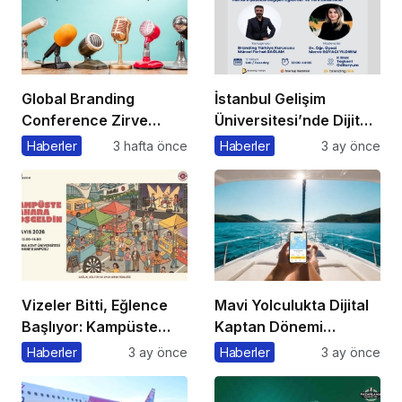
Global Branding
İstanbul Gelişim
Conference Zirve
Üniversitesi’nde Dijital
Başkanı’ndan Önemli
Markalaşma 1.0
Haberler
3 hafta önce
Haberler
3 ay önce
Açıklama
Etkinliği Düzenlenecek
Vizeler Bitti, Eğlence
Mavi Yolculukta Dijital
Başlıyor: Kampüste
Kaptan Dönemi
Bahar Festivali
Başlıyor
Haberler
3 ay önce
Haberler
3 ay önce
Kaçmaz!