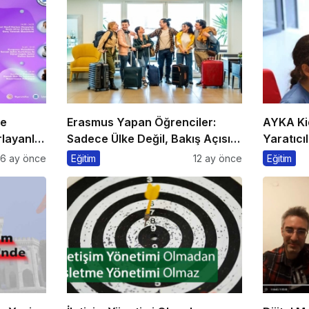
he
Erasmus Yapan Öğrenciler:
AYKA Ki
layanlar
Sadece Ülke Değil, Bakış Açısı
Yaratıcıl
da Değişiyor
Bir Arad
6 ay önce
Eğitim
12 ay önce
Eğitim