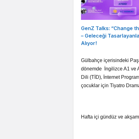
GenZ Talks: “Change t
– Geleceği Tasarlayanl
Alıyor!
Gülbahçe içerisindeki P
dönemde İngilizce A1 ve A
Dili (TİD), İnternet Progr
çocuklar için Tiyatro Dram
Hafta içi gündüz ve akşam 