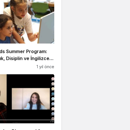
ds Summer Program:
ık, Disiplin ve İngilizce
a!
1 yıl önce