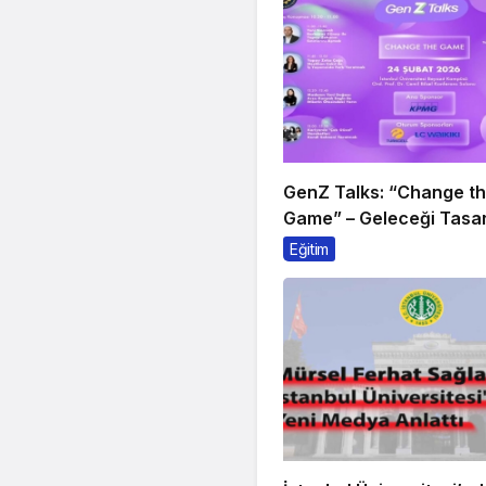
GenZ Talks: “Change t
Game” – Geleceği Tasar
Sahne Alıyor!
Eğitim