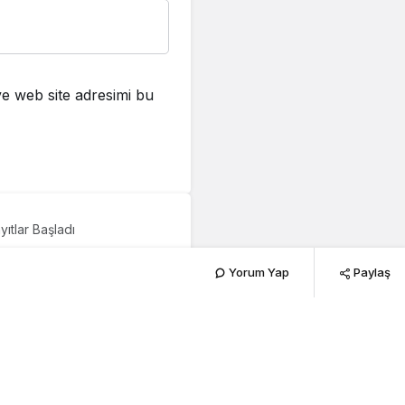
e web site adresimi bu
ıtlar Başladı
r İçin Ön
Yorum Yap
Paylaş
227