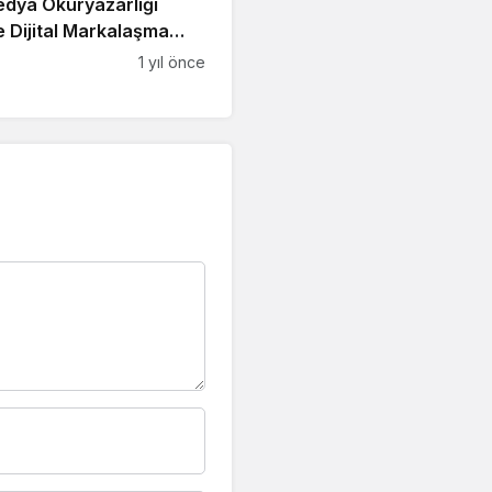
Medya Okuryazarlığı
 Dijital Markalaşma
du
1 yıl önce