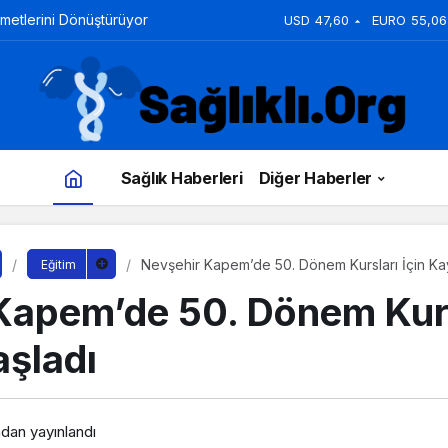
zmetlerini Dönüştürüyor
USD
47,60
EURO
55,06
Sağlık Haberleri
Diğer Haberler
Nevşehir Kapem’de 50. Dönem Kursları İçin Kayı
Eğitim
Kapem’de 50. Dönem Kurs
aşladı
ndan yayınlandı