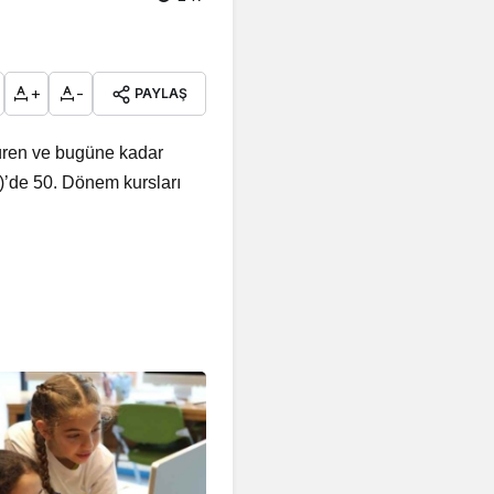
+
-
PAYLAŞ
düren ve bugüne kadar
)’de 50. Dönem kursları