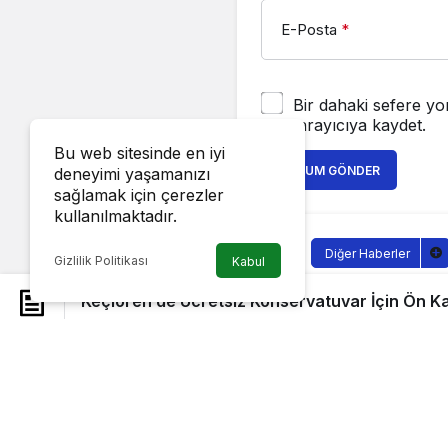
E-Posta
*
Bir dahaki sefere yo
tarayıcıya kaydet.
Bu web sitesinde en iyi
YORUM GÖNDER
deneyimi yaşamanızı
sağlamak için çerezler
kullanılmaktadır.
Diğer Haberler
Gizlilik Politikası
Kabul
Keçiören’
Keçiören’de Ücretsiz Konservatuvar İçin Ön Ka
Kayıtlar B
Sağlıklı.Org
tarafı
8 Eylül 2022, 09:50