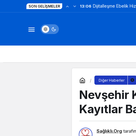
Dijitalleşme Ebelik Hi
13:06
SON GELIŞMELER
Diğer Haberler
Nevşehir 
Kayıtlar B
Sağlıklı.Org
tarafı