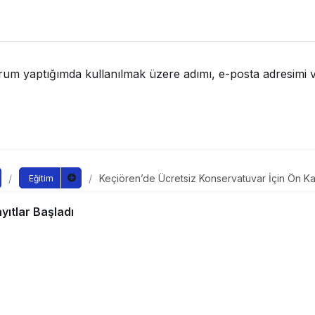
rum yaptığımda kullanılmak üzere adımı, e-posta adresimi v
Keçiören’de Ücretsiz Konservatuvar İçin Ön Kay
Eğitim
de Ücretsiz Konservatuva
yıtlar Başladı
aşladı
ndan yayınlandı
yayınlandı