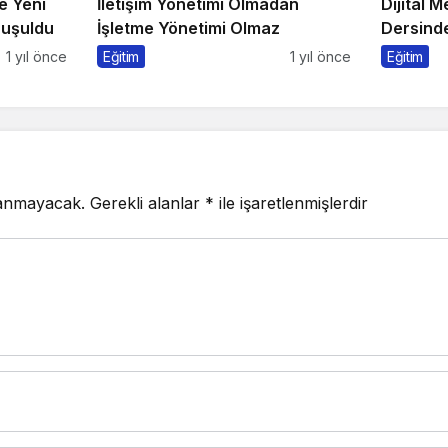
e Yeni
İletişim Yönetimi Olmadan
Dijital 
nuşuldu
İşletme Yönetimi Olmaz
Dersinde
Konuşul
1 yıl önce
Eğitim
1 yıl önce
Eğitim
lanmayacak.
Gerekli alanlar
*
ile işaretlenmişlerdir