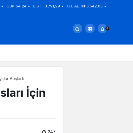
GBP
64,24
BIST
13.791,99
GR. ALTIN
6.542,05
0
tlar Başladı
ları İçin
247