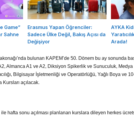
he Game”
Erasmus Yapan Öğrenciler:
AYKA Kid
ar Sahne
Sadece Ülke Değil, Bakış Açısı da
Yaratıcılık
Değişiyor
Arada!
aşakonağı’nda bulunan KAPEM’de 50. Dönem bu ay sonunda ba
2, Almanca A1 ve A2, Diksiyon Spikerlik ve Sunuculuk, Medya O
amcılığı, Bilgisayar İşletmenliği ve Operatörlüğü, Yağlı Boya ve 
a Kursları açılacak.
ile hafta sonu açılması planlanan kurslara dileyen herkes ücrets