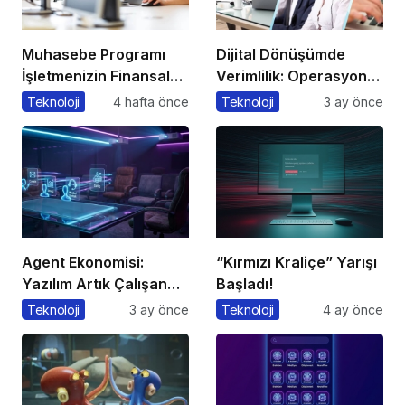
Muhasebe Programı
Dijital Dönüşümde
İşletmenizin Finansal
Verimlilik: Operasyonel
Yönetiminde Devrim
Süreçleri Tek
Teknoloji
4 hafta önce
Teknoloji
3 ay önce
Yaratacak Çözüm
Merkezden Yönetin
Agent Ekonomisi:
“Kırmızı Kraliçe” Yarışı
Yazılım Artık Çalışan
Başladı!
Gibi ‘Görev’ Alıyor
Teknoloji
3 ay önce
Teknoloji
4 ay önce