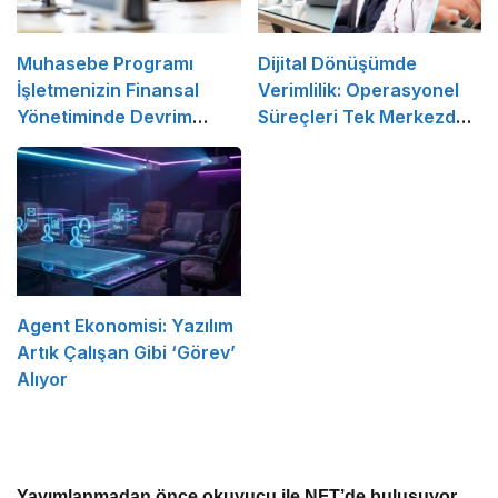
Muhasebe Programı
Dijital Dönüşümde
İşletmenizin Finansal
Verimlilik: Operasyonel
Yönetiminde Devrim
Süreçleri Tek Merkezden
Yaratacak Çözüm
Yönetin
Agent Ekonomisi: Yazılım
Artık Çalışan Gibi ‘Görev’
Alıyor
Yayımlanmadan önce okuyucu ile NFT’de buluşuyor