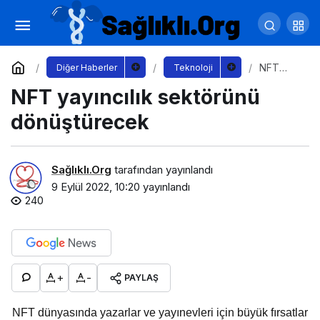
TikTok şiddet içeren aşırıcılığa karşı yeni iş
birliğini duyurdu
Yorum Yap
Paylaş
NFT
Diğer Haberler
Teknoloji
yayıncılık
NFT yayıncılık sektörünü
sektörün
ü
dönüştür
dönüştürecek
ecek
Sağlıklı.Org
tarafından yayınlandı
9 Eylül 2022, 10:20
yayınlandı
240
+
-
PAYLAŞ
NFT dünyasında yazarlar ve yayınevleri için büyük fırsatlar