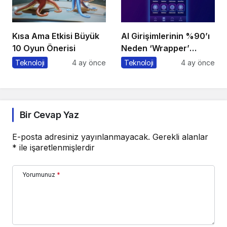
Kısa Ama Etkisi Büyük
AI Girişimlerinin %90’ı
10 Oyun Önerisi
Neden ‘Wrapper’
Kalıyor?
Teknoloji
4 ay önce
Teknoloji
4 ay önce
Bir Cevap Yaz
E-posta adresiniz yayınlanmayacak.
Gerekli alanlar
*
ile işaretlenmişlerdir
Yorumunuz
*