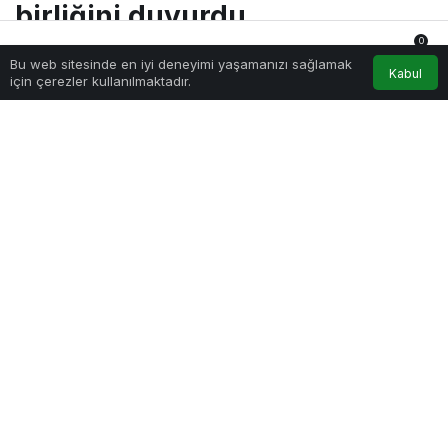
birliğini
birliğini duyurdu
duyurdu
0
Bu web sitesinde en iyi deneyimi yaşamanızı sağlamak
Anasayfa
Akış
Hesabım
Bildirimler
Kabul
için çerezler kullanılmaktadır.
Sağlıklı.Org
tarafından yayınlandı
9 Eylül 2022, 10:20
yayınlandı
244
PAYLAŞ
TikTok, şiddet ve terörizm odaklı söylem ve eylem içeren
içeriklerle mücadelesini güçlendirmek için “Tech Against
Terrorism” (Terörizme Karşı Teknoloji) inisiyatifine üye
olduğunu duyurdu. Birleşmiş Milletler'in Terörle Mücadele
Birimi Direktörlüğü çatısı altında kurulan inisiyatifin amacı,
küresel teknoloji endüstrisiyle iş birliği yaparak internetin
terör amaçlı kullanımıyla mücadele etmek.