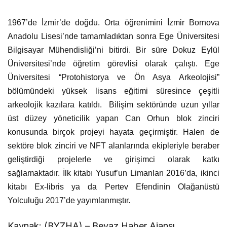
1967’de İzmir’de doğdu. Orta öğrenimini İzmir Bornova
Anadolu Lisesi’nde tamamladıktan sonra Ege Üniversitesi
Bilgisayar Mühendisliği’ni bitirdi. Bir süre Dokuz Eylül
Üniversitesi’nde öğretim görevlisi olarak çalıştı. Ege
Üniversitesi “Protohistorya ve Ön Asya Arkeolojisi”
bölümündeki yüksek lisans eğitimi süresince çeşitli
arkeolojik kazılara katıldı. Bilişim sektöründe uzun yıllar
üst düzey yöneticilik yapan Can Orhun blok zinciri
konusunda birçok projeyi hayata geçirmiştir. Halen de
sektöre blok zinciri ve NFT alanlarında ekipleriyle beraber
geliştirdiği projelerle ve girişimci olarak katkı
sağlamaktadır. İlk kitabı Yusuf’un Limanları 2016’da, ikinci
kitabı Ex-libris ya da Pertev Efendinin Olağanüstü
Yolculuğu 2017’de yayımlanmıştır.
Kaynak: (BYZHA) – Beyaz Haber Ajansı