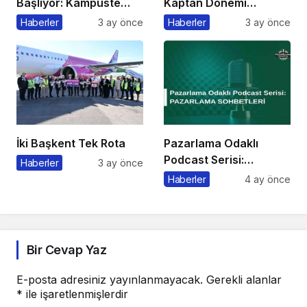
Başlıyor: Kampüste
Kaptan Dönemi
Bahar Festivali
Başlıyor
Haberler
3 ay önce
Haberler
3 ay önce
Kaçmaz!
İki Başkent Tek Rota
Pazarlama Odaklı
Podcast Serisi:
Haberler
3 ay önce
Pazarlama Sohbetleri
Haberler
4 ay önce
Bir Cevap Yaz
E-posta adresiniz yayınlanmayacak.
Gerekli alanlar
*
ile işaretlenmişlerdir