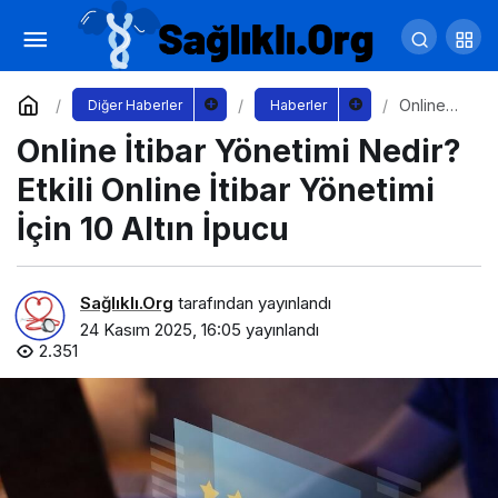
İçerik Üretimi Nedir? İçerik Üretimi İçin 10
Altın İpucu
Yorum Yap
Paylaş
Online
Diğer Haberler
Haberler
İtibar
Online İtibar Yönetimi Nedir?
Yönetimi
Nedir?
Etkili
Etkili Online İtibar Yönetimi
Online
İtibar
İçin 10 Altın İpucu
Yönetimi
İçin 10
Altın
İpucu
Sağlıklı.Org
tarafından yayınlandı
24 Kasım 2025, 16:05
yayınlandı
2.351