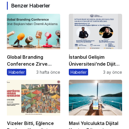
Benzer Haberler
Global Branding
İstanbul Gelişim
Conference Zirve
Üniversitesi’nde Dijital
Başkanı’ndan Önemli
Markalaşma 1.0
Haberler
3 hafta önce
Haberler
3 ay önce
Açıklama
Etkinliği Düzenlenecek
Vizeler Bitti, Eğlence
Mavi Yolculukta Dijital