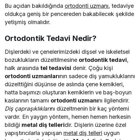
Bu açıdan bakıldığında
ortodonti uzmanı
, tedaviye
oldukça geniş bir pencereden bakabilecek şekilde
yetişmiş olmalıdır.
Ortodontik Tedavi Nedir?
Dişlerdeki ve çenelerimizdeki dişsel ve iskeletsel
bozuklukların düzeltilmesine
ortodontik tedavi
,
halk arasında
tel tedavisi
denir. Çoğu kişi
ortodonti uzmanları
nın sadece diş yamukluklarını
düzelttiğini düşünse de aslında çene kemikleri,
hatta başımızı oluşturan kemiklerin ve baş-boyun
kaslarının tamamı
ortodonti uzmanı
nı ilgilendirir.
Diş çapraşıklıkları
nı düzeltmenin bir kaç yöntemi
vardır. En yaygın yöntem, hemen hemen herkesin
bildiği
metal diş telleri
dir. Dişlerin üzerine özel
yapıştırıcılarla yapışan
metal diş telleri
uygun