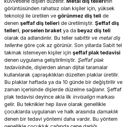
kuvvetlerle dişleri düzeltir.
Metal diş telleri
nin
görüntüsünden rahatsız olan kişiler için, yüksek
teknoloji ile üretilen ve
görünmez diş teli
de
denen
şeffaf diş telleri
de üretilmiştir.
Şeffaf diş
telleri
,
porselen braket
ya da
beyaz diş teli
olarak da adlandırılır. Bu teller sabittir ve
metal diş
telleri
ne göre çok az görünür. Son yıllarda Sabit tel
takmak istemeyen kişiler için
şeffaf plak tedavisi
denen uygulama geliştirilmiştir.
Şeffaf plak
tedavisi
nde, dişlerden alınan dijital taramalar
kullanılarak çapraşıklıkları düzelten plaklar üretilir.
Bu plaklar haftada ya da 10 günde bir değiştirilir ve
zaman içerisinde dişlerde düzelme sağlanır. Şeffaf
plak tedavisi deyince akla ilk
invisalign
markası
gelir. Bu teknikler hep ilave olarak genellikle
çocuklarda uygulanan ve halk arasında
damaklık
denen bir tedavi yöntemi daha vardır. Bu yöntem
genellikle çocukluk çağında
çene darlığı