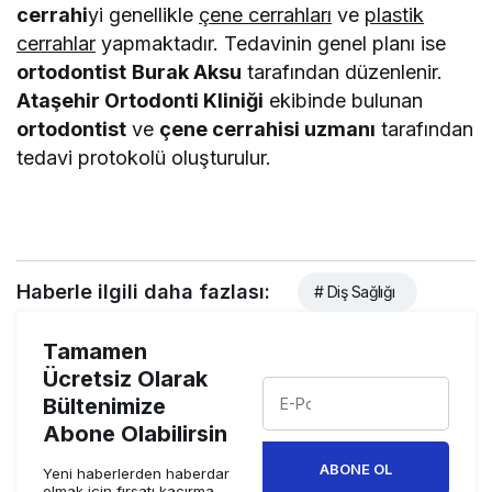
cerrahi
yi genellikle
çene cerrahları
ve
plastik
cerrahlar
yapmaktadır. Tedavinin genel planı ise
ortodontist
Burak Aksu
tarafından düzenlenir.
Ataşehir Ortodonti Kliniği
ekibinde bulunan
ortodontist
ve
çene cerrahisi uzmanı
tarafından
tedavi protokolü oluşturulur.
Haberle ilgili daha fazlası:
# Diş Sağlığı
Tamamen
Ücretsiz Olarak
Bültenimize
Abone Olabilirsin
ABONE OL
Yeni haberlerden haberdar
olmak için fırsatı kaçırma