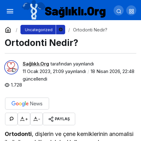
Bebeklerde idrar yolu enfeksiyonu hayati
risk doğurabilir
Yorum Yap
Paylaş
Ortodonti Nedir?
Uncategorized
Ortodonti Nedir?
Sağlıklı.Org
tarafından yayınlandı
11 Ocak 2023, 21:09
yayınlandı
18 Nisan 2026, 22:48
güncellendi
1.728
+
-
PAYLAŞ
Ortodonti
, dişlerin ve çene kemiklerinin anomalisi