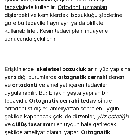
tedavisi
nde kullanılır.
Ortodonti uzmanları
dişlerdeki ve kemiklerdeki bozukluğu şiddetine
göre bu tedavileri ayrı ayrı ya da birlikte
kullanabilirler. Kesin tedavi planı muayene
sonucunda şekillenir.
Erişkinlerde
iskeletsel bozukluklar
ın yüz yapısına
yansıdığı durumlarda
ortognatik cerrahi
denen
ve
ortodonti
ve ameliyat içeren tedaviler
uygulanabilir. Bu; Erişkin yaşta yapılan bir
tedavidir.
Ortognatik cerrahi tedavisi
nde
ortodontist dişleri ameliyattan sonra en uygun
şekilde kapanacak şekilde düzenler,
yüz estetiği
ni
ve
gülüş tasarımı
nı en uygun hale getirecek
şekilde ameliyat planını yapar.
Ortognatik