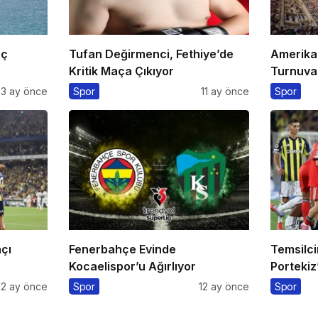
aç
Tufan Değirmenci, Fethiye’de
Amerika
Kritik Maça Çıkıyor
Turnuvas
Eurospor
3 ay önce
Spor
11 ay önce
Spor
çı
Fenerbahçe Evinde
Temsilc
Kocaelispor’u Ağırlıyor
Portekiz’
12 ay önce
Spor
12 ay önce
Spor