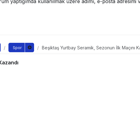
rum yaptığımda kullanılmak üzere adımı, e-posta adresimi v
Beşiktaş Yurtbay Seramik, Sezonun İlk Maçını 
Spor
Yurtbay Seramik, Sezonun
 Kazandı
zandı
ndan yayınlandı
6
yayınlandı