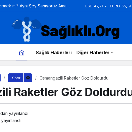
Vermek mi? Aynı Şey Sanıyoruz Ama
USD
47,71
EURO
55,19
Sağlık Haberleri
Diğer Haberler
Osmangazili Raketler Göz Doldurdu
Spor
li Raketler Göz Doldurd
ndan yayınlandı
yayınlandı