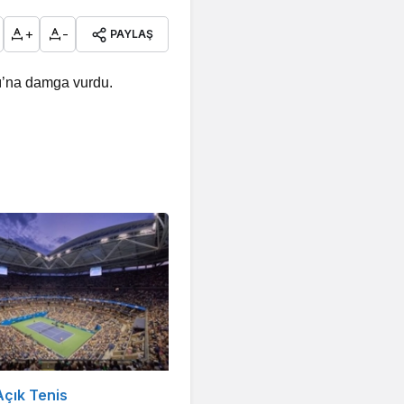
+
-
PAYLAŞ
rı’na damga vurdu.
çık Tenis