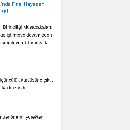
’nda Final Heyecanı
’ta!
 Birinciliği Müsabakaları,
ni geliştirmeye devam eden
s sergileyerek turnuvada
üçüncülük kürsüsüne çıktı.
alya kazandı.
renörlerini yürekten