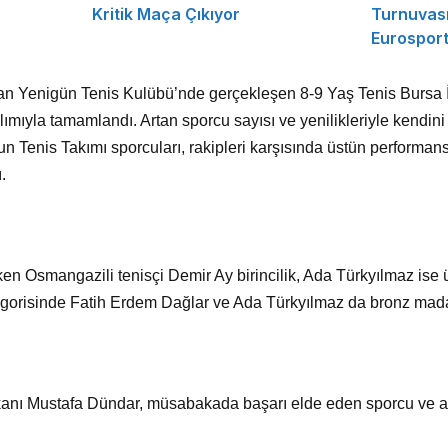
Kritik Maça Çıkıyor
Turnuvası
Eurosport
dan Yenigün Tenis Kulübü’nde gerçekleşen 8-9 Yaş Tenis Bursa İl
ımıyla tamamlandı. Artan sporcu sayısı ve yenilikleriyle kendi
 Tenis Takımı sporcuları, rakipleri karşısında üstün performan
.
ken Osmangazili tenisçi Demir Ay birincilik, Ada Türkyılmaz ise 
egorisinde Fatih Erdem Dağlar ve Ada Türkyılmaz da bronz mad
nı Mustafa Dündar, müsabakada başarı elde eden sporcu ve ant