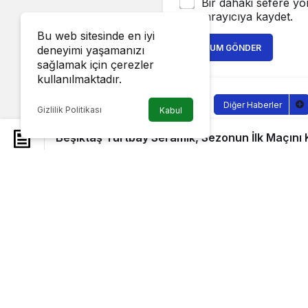
Bir dahaki sefere yo
tarayıcıya kaydet.
Bu web sitesinde en iyi
YORUM GÖNDER
deneyimi yaşamanızı
sağlamak için çerezler
kullanılmaktadır.
Diğer Haberler
Gizlilik Politikası
Kabul
Beşiktaş 
Beşiktaş Yurtbay Seramik, Sezonun İlk Maçını
Maçını Ka
Sağlıklı.Org
tarafı
14 Eylül 2022, 22:3