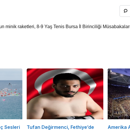
minik raketleri, 8-9 Yaş Tenis Bursa İl Birinciliği Müsabakala
ç Sesleri
Tufan Değirmenci, Fethiye’de
Amerika A