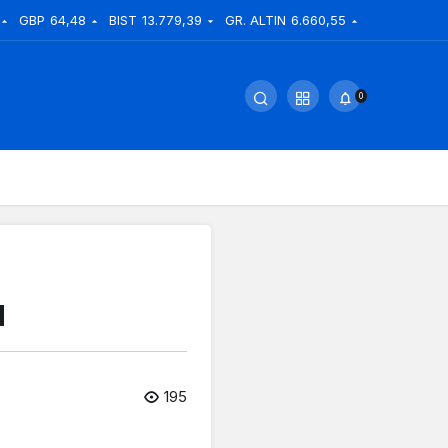
GBP
64,48
BIST
13.779,39
GR. ALTIN
6.660,55
0
u
195