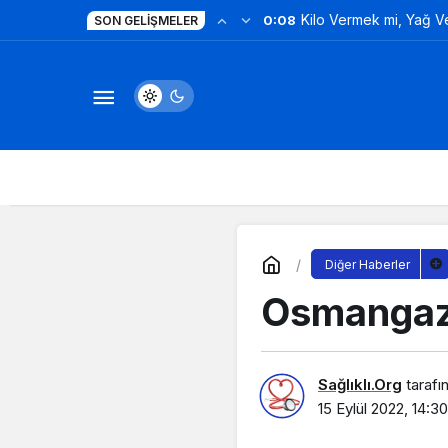
Kilo Vermek mi, Yağ 
0:08
SON GELIŞMELER
Değil!
Diğer Haberler
Osmangazi
Sağlıklı.Org
tarafı
15 Eylül 2022, 14:30