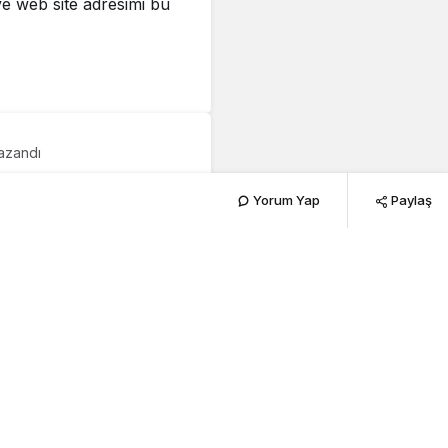
e web site adresimi bu
Kazandı
 İlk
Yorum Yap
Paylaş
209
PAYLAŞ