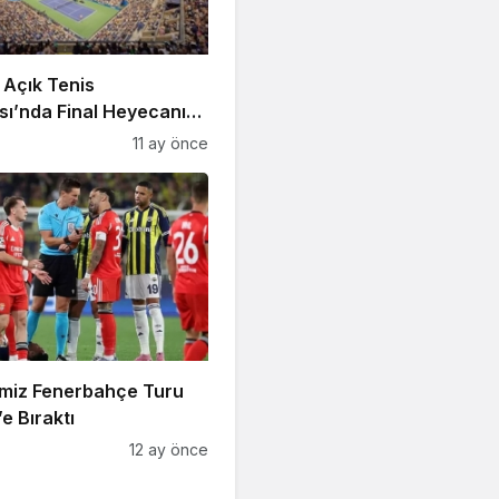
 Açık Tenis
ı’nda Final Heyecanı
t’ta!
11 ay önce
imiz Fenerbahçe Turu
e Bıraktı
12 ay önce