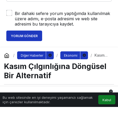
Bir dahaki sefere yorum yaptığımda kullanılmak
üzere adımı, e-posta adresimi ve web site
adresimi bu tarayıcıya kaydet.
YORUM GÖNDER
Kasım
Diğer Haberler
Ekonomi
Çılgınlığın
Kasım Çılgınlığına Döngüsel
a
Döngüsel
Bir
Bir Alternatif
Alternatif
0
Sağlıklı.Org
tarafından yayınlandı
Bu web sitesinde en iyi deneyimi yaşamanızı sağlamak
11 Kasım 2022, 08:45
yayınlandı
Anasayfa
Akış
Hesabım
Bildirimler
Kabul
için çerezler kullanılmaktadır.
170
kasim-cilginligina-dongusel-bir-alternatif.jpg