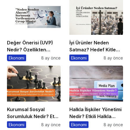
Değer Önerisi (UVP)
İyi Ürünler Neden
Nedir? Özellikten
Satmaz? Hedef Kitle
Faydaya Geçiş
Yanılgısı
Ekonomi
8 ay önce
Ekonomi
8 ay önce
Kurumsal Sosyal
Halkla İlişkiler Yönetimi
Sorumluluk Nedir? Etkili
Nedir? Etkili Halkla
Kurumsal Sosyal
İlişkiler Yönetimi İçin 10
Ekonomi
8 ay önce
Ekonomi
8 ay önce