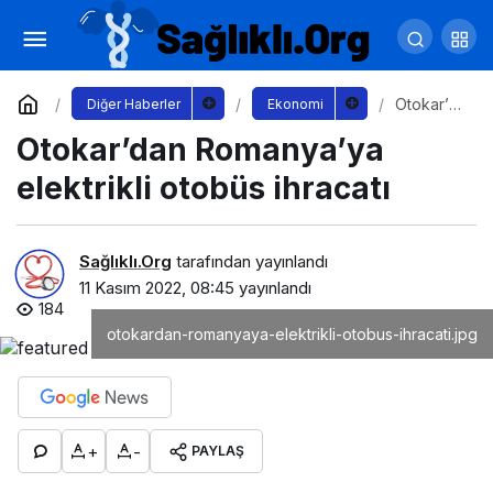
Kasım Çılgınlığına Döngüsel Bir Alternatif
Yorum Yap
Paylaş
Otokar’d
Diğer Haberler
Ekonomi
an
Otokar’dan Romanya’ya
Romanya
’ya
elektrikli
elektrikli otobüs ihracatı
otobüs
ihracatı
Sağlıklı.Org
tarafından yayınlandı
11 Kasım 2022, 08:45
yayınlandı
184
otokardan-romanyaya-elektrikli-otobus-ihracati.jpg
+
-
PAYLAŞ