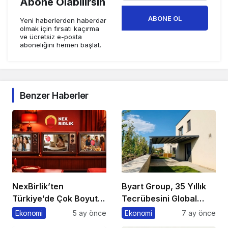
Abone Olabilirsin
ABONE OL
Yeni haberlerden haberdar
olmak için fırsatı kaçırma
ve ücretsiz e-posta
aboneliğini hemen başlat.
Benzer Haberler
NexBirlik’ten
Byart Group, 35 Yıllık
Türkiye’de Çok Boyutlu
Tecrübesini Global
Marka Hamlesi
Başarıya Dönüştürüyor
Ekonomi
5 ay önce
Ekonomi
7 ay önce