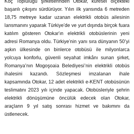
Koç Topluluğu şirketlerinden Otokar, küresel ölçekteki
başarılı çıkışını sürdürüyor. Yılın ilk yarısında 6 metreden
18,75 metreye kadar uzanan elektrikli otobüs ailesinin
lansmanını yaparak Türkiye'de ve yurt dışında birçok fuara
katılım gösteren Otokar'ın elektrikli otobüslerinin yeni
adresi Romanya oldu. Türkiye'nin yanı sıra dünyanın 50’yi
aşkın ülkesinde on binlerce otobüsü ile milyonlarca
yolcuya konforlu, güvenli seyahat imkânı sunan şirket,
Romanya’nın Mogoşoaia Belediyesi’nin elektrikli otobüs
ihalesini kazandı. Sözleşmesi imzalanan ihale
kapsamında Otokar, 12 adet elektrikli e-KENT otobüsünün
teslimatını 2023 yılı içinde yapacak. Otobüsleriyle şehrin
elektrikli dönüşümüne öncülük edecek olan Otokar,
araçların 9 yıl satış sonrası hizmet ve bakımını da
üstlenecek.