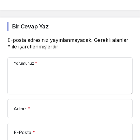
Sorumluluk İçin 10 Altın
Altın İpucu
Öneri
Bir Cevap Yaz
E-posta adresiniz yayınlanmayacak.
Gerekli alanlar
*
ile işaretlenmişlerdir
Yorumunuz
*
Adınız
*
E-Posta
*