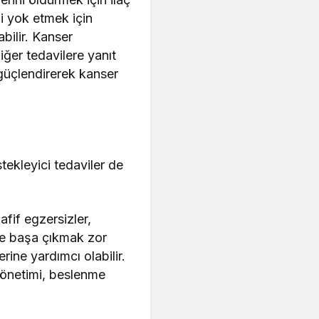
ni yok etmek için
abilir. Kanser
diğer tedavilere yanıt
 güçlendirerek kanser
tekleyici tedaviler de
afif egzersizler,
serle başa çıkmak zor
rine yardımcı olabilir.
 yönetimi, beslenme