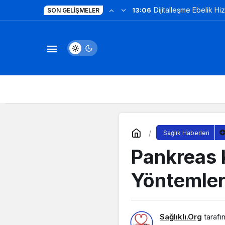
Dijitalleşme Ebelik Hi
13:06
SON GELIŞMELER
Sağlık Haberleri
Pankreas K
Yöntemler
Sağlıklı.Org
tarafı