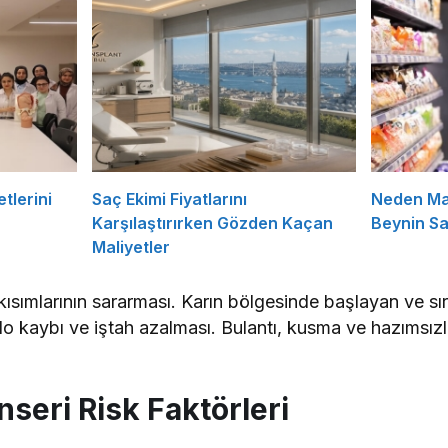
tlerini
Saç Ekimi Fiyatlarını
Neden Ma
Karşılaştırırken Gözden Kaçan
Beynin Sat
Maliyetler
kısımlarının sararması. Karın bölgesinde başlayan ve sı
o kaybı ve iştah azalması. Bulantı, kusma ve hazımsızlı
seri Risk Faktörleri