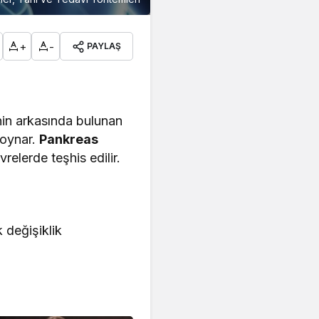
+
-
PAYLAŞ
nin arkasında bulunan
 oynar.
Pankreas
relerde teşhis edilir.
k değişiklik