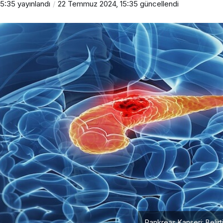
15:35
yayınlandı
22 Temmuz 2024, 15:35
güncellendi
Pankreas Kanseri: Belirt