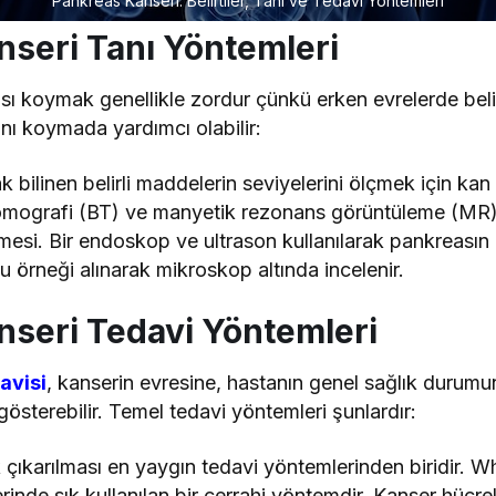
Pankreas Kanseri: Belirtiler, Tanı ve Tedavi Yöntemleri
seri Tanı Yöntemleri
sı koymak genellikle zordur çünkü erken evrelerde bel
nı koymada yardımcı olabilir:
k bilinen belirli maddelerin seviyelerini ölçmek için kan te
 tomografi (BT) ve manyetik rezonans görüntüleme (MR)
esi. Bir endoskop ve ultrason kullanılarak pankreasın d
u örneği alınarak mikroskop altında incelenir.
seri Tedavi Yöntemleri
avisi
, kanserin evresine, hastanın genel sağlık durumu
 gösterebilir. Temel tedavi yöntemleri şunlardır:
k çıkarılması en yaygın tedavi yöntemlerinden biridir. 
inde sık kullanılan bir cerrahi yöntemdir. Kanser hücrel