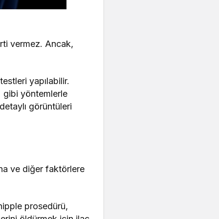
irti vermez. Ancak,
stleri yapılabilir.
 gibi yöntemlerle
etaylı görüntüleri
na ve diğer faktörlere
Whipple prosedürü,
erini öldürmek için ilaç