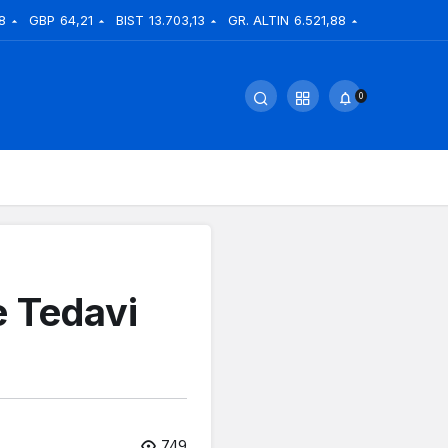
8
GBP
64,21
BIST
13.703,13
GR. ALTIN
6.521,88
0
e Tedavi
749