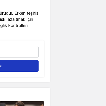
türüdür. Erken teşhis
Riski azaltmak için
lık kontrolleri
OL