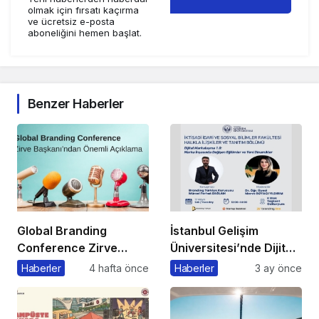
olmak için fırsatı kaçırma
ve ücretsiz e-posta
aboneliğini hemen başlat.
Benzer Haberler
Global Branding
İstanbul Gelişim
Conference Zirve
Üniversitesi’nde Dijital
Başkanı’ndan Önemli
Markalaşma 1.0
Haberler
4 hafta önce
Haberler
3 ay önce
Açıklama
Etkinliği Düzenlenecek