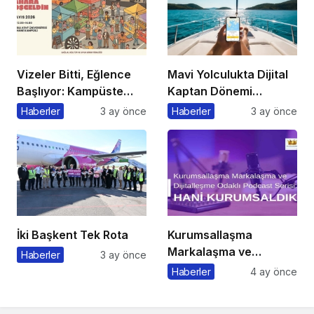
Vizeler Bitti, Eğlence
Mavi Yolculukta Dijital
Başlıyor: Kampüste
Kaptan Dönemi
Bahar Festivali
Başlıyor
Haberler
3 ay önce
Haberler
3 ay önce
Kaçmaz!
İki Başkent Tek Rota
Kurumsallaşma
Markalaşma ve
Haberler
3 ay önce
Dijitalleşme Odaklı
Haberler
4 ay önce
Podcast Serisi: Hani
Kurumsaldık