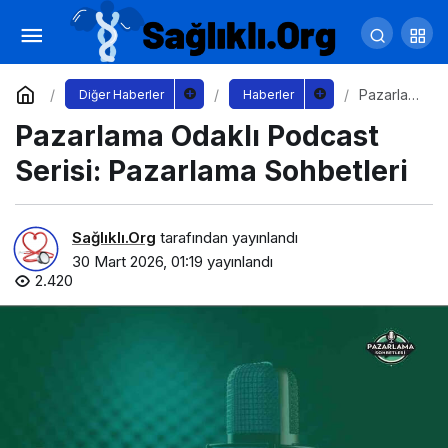
Kurumsallaşma Markalaşma ve Dijitalleşme
Odaklı Podcast Serisi: Hani Kurumsaldık
Yorum Yap
Paylaş
Pazarlam
Diğer Haberler
Haberler
a Odaklı
Pazarlama Odaklı Podcast
Podcast
Serisi:
Pazarlam
Serisi: Pazarlama Sohbetleri
a
Sohbetle
ri
Sağlıklı.Org
tarafından yayınlandı
30 Mart 2026, 01:19
yayınlandı
2.420