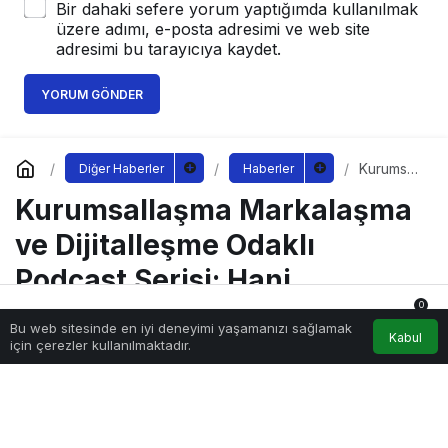
Bir dahaki sefere yorum yaptığımda kullanılmak
üzere adımı, e-posta adresimi ve web site
adresimi bu tarayıcıya kaydet.
YORUM GÖNDER
Kurumsall
Diğer Haberler
Haberler
aşma
Kurumsallaşma Markalaşma
Markalaş
ma ve
Dijitalleşm
ve Dijitalleşme Odaklı
e Odaklı
Podcast
Podcast Serisi: Hani
Serisi:
Hani
Kurumsaldık
0
Kurumsal
Bu web sitesinde en iyi deneyimi yaşamanızı sağlamak
Anasayfa
Akış
Hesabım
Bildirimler
dık
Kabul
için çerezler kullanılmaktadır.
Sağlıklı.Org
tarafından yayınlandı
28 Mart 2026, 12:37
yayınlandı
2.407