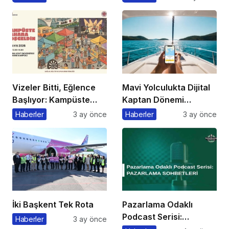
Açıklama
Etkinliği Düzenlenecek
Vizeler Bitti, Eğlence
Mavi Yolculukta Dijital
Başlıyor: Kampüste
Kaptan Dönemi
Bahar Festivali
Başlıyor
Haberler
3 ay önce
Haberler
3 ay önce
Kaçmaz!
İki Başkent Tek Rota
Pazarlama Odaklı
Podcast Serisi:
Haberler
3 ay önce