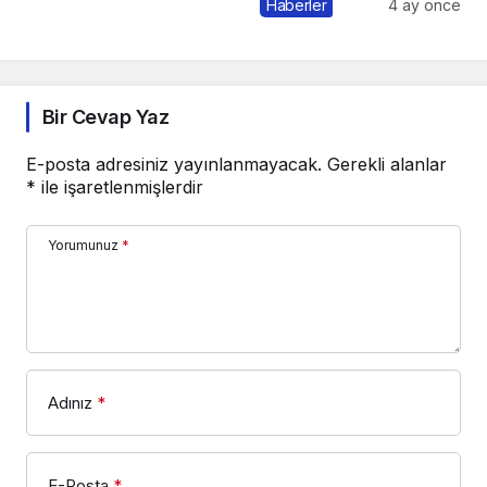
Pazarlama Sohbetleri
Haberler
4 ay önce
Bir Cevap Yaz
E-posta adresiniz yayınlanmayacak.
Gerekli alanlar
*
ile işaretlenmişlerdir
Yorumunuz
*
Adınız
*
E-Posta
*