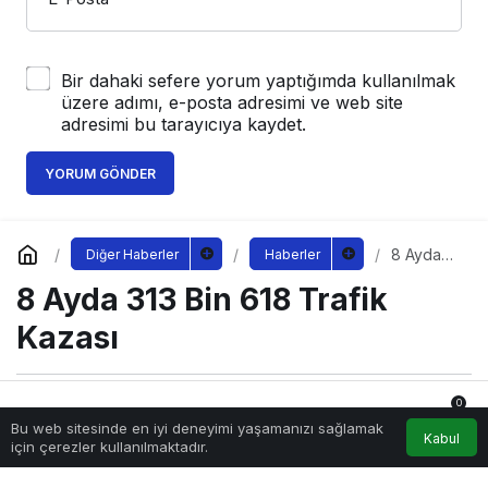
Bir dahaki sefere yorum yaptığımda kullanılmak
üzere adımı, e-posta adresimi ve web site
adresimi bu tarayıcıya kaydet.
YORUM GÖNDER
8 Ayda
Diğer Haberler
Haberler
313 Bin
8 Ayda 313 Bin 618 Trafik
618
Trafik
Kazası
Kazası
0
Sağlıklı.Org
tarafından yayınlandı
Bu web sitesinde en iyi deneyimi yaşamanızı sağlamak
9 Eylül 2022, 10:40
yayınlandı
Anasayfa
Akış
Hesabım
Bildirimler
Kabul
için çerezler kullanılmaktadır.
210