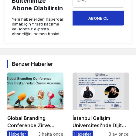
Bültenimize
Abone Olabilirsin
ABONE OL
Yeni haberlerden haberdar
olmak için fırsatı kaçırma
ve ücretsiz e-posta
aboneliğini hemen başlat.
Benzer Haberler
Global Branding
İstanbul Gelişim
Conference Zirve
Üniversitesi’nde Dijital
Başkanı’ndan Önemli
Markalaşma 1.0
Haberler
3 hafta önce
Haberler
3 ay önce