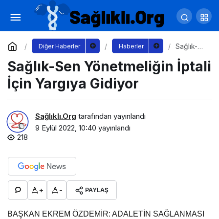
8 Ayda 313 Bin 618 Trafik Kazası
Yorum Yap
Paylaş
Sağlık-
Diğer Haberler
Haberler
Sen
Sağlık-Sen Yönetmeliğin İptali
Yönetmeli
ğin İptali
İçin
İçin Yargıya Gidiyor
Yargıya
Gidiyor
Sağlıklı.Org
tarafından yayınlandı
9 Eylül 2022, 10:40
yayınlandı
218
+
-
PAYLAŞ
BAŞKAN EKREM ÖZDEMİR: ADALETİN SAĞLANMASI