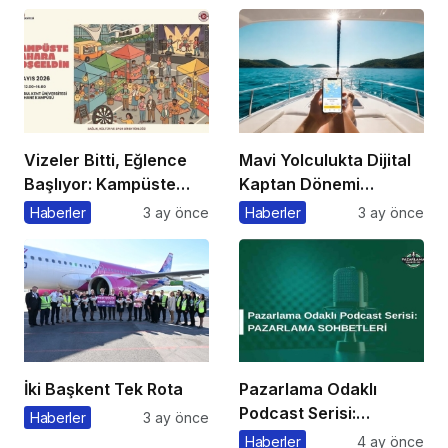
Açıklama
Etkinliği Düzenlenecek
Vizeler Bitti, Eğlence
Mavi Yolculukta Dijital
Başlıyor: Kampüste
Kaptan Dönemi
Bahar Festivali
Başlıyor
Haberler
3 ay önce
Haberler
3 ay önce
Kaçmaz!
İki Başkent Tek Rota
Pazarlama Odaklı
Podcast Serisi:
Haberler
3 ay önce
Pazarlama Sohbetleri
Haberler
4 ay önce