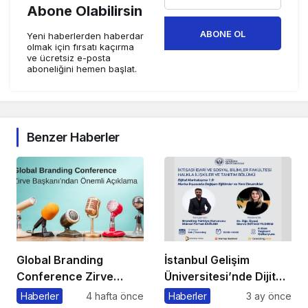
Abone Olabilirsin
ABONE OL
Yeni haberlerden haberdar
olmak için fırsatı kaçırma
ve ücretsiz e-posta
aboneliğini hemen başlat.
Benzer Haberler
Global Branding
İstanbul Gelişim
Conference Zirve
Üniversitesi’nde Dijital
Başkanı’ndan Önemli
Markalaşma 1.0
Haberler
4 hafta önce
Haberler
3 ay önce