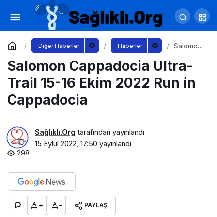
Başkan Büyükakın ayçiçeği hasadı yaptı
Yorum Yap
Paylaş
Salomon
Diğer Haberler
Haberler
Cappado
Salomon Cappadocia Ultra-
cia Ultra-
Trail 15-
16 Ekim
Trail 15-16 Ekim 2022 Run in
2022 Run
in
Cappadocia
Cappado
cia
Sağlıklı.Org
tarafından yayınlandı
15 Eylül 2022, 17:50
yayınlandı
298
+
-
PAYLAŞ