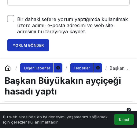
Bir dahaki sefere yorum yaptığımda kullanılmak
üzere adımı, e-posta adresimi ve web site
adresimi bu tarayıcıya kaydet.
YORUM GÖNDER
Başkan
Diğer Haberler
Haberler
Büyükakı
Başkan Büyükakın ayçiçeği
n
ayçiçeği
hasadı
hasadı yaptı
yaptı
0
Sağlıklı.Org
tarafından yayınlandı
Bu web sitesinde en iyi deneyimi yaşamanızı sağlamak
15 Eylül 2022, 17:50
yayınlandı
Anasayfa
Akış
Hesabım
Bildirimler
Kabul
için çerezler kullanılmaktadır.
262