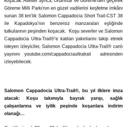
koşacak. Atletler ayrıca, Ortahisar ve Göreme'den geçerek
Göreme Milli Parkı'nın en güzel vadilerini keşfetme imkânı
sunan 38 km’lik Salomon Cappadocia Short Trail-CST 38
ile Kapadokya’nın benzersiz manzaraları eşliğinde
tutkularının peşinden koşacak. Koşu severler ve Salomon
Cappadocia Ultra-Trail®’e katılan yakınlarını takip etmek
isteyen izleyiciler, Salomon Cappadocia Ultra-Trail® canlı
yayınını youtube.com/cappadociaultratrail adresinden
izleyebilecek.
Salomon Cappadocia Ultra-Trail®, bu yıl ilklere imza
atacak: Koşu takımıyla bayrak yarışı, sağlık
çalışanlarına ve iyilik peşinde koşanlara indirim
olanağı…