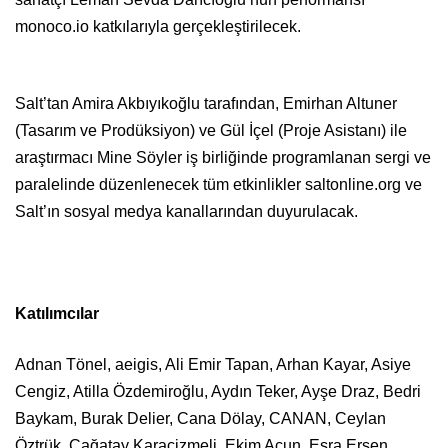
monoco.io katkılarıyla gerçekleştirilecek.
Salt’tan Amira Akbıyıkoğlu tarafından, Emirhan Altuner
(Tasarım ve Prodüksiyon) ve Gül İçel (Proje Asistanı) ile
araştırmacı Mine Söyler iş birliğinde programlanan sergi ve
paralelinde düzenlenecek tüm etkinlikler saltonline.org ve
Salt’ın sosyal medya kanallarından duyurulacak.
Katılımcılar
Adnan Tönel, aeigis, Ali Emir Tapan, Arhan Kayar, Asiye
Cengiz, Atilla Özdemiroğlu, Aydın Teker, Ayşe Draz, Bedri
Baykam, Burak Delier, Cana Dölay, CANAN, Ceylan
Öztrük, Çağatay Karaçizmeli, Ekim Acun, Esra Ersen,