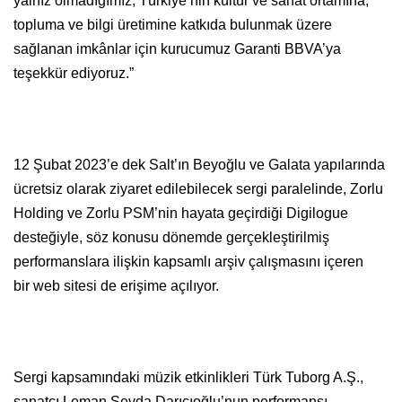
yalnız olmadığımız, Türkiye’nin kültür ve sanat ortamına,
topluma ve bilgi üretimine katkıda bulunmak üzere
sağlanan imkânlar için kurucumuz Garanti BBVA’ya
teşekkür ediyoruz.”
12 Şubat 2023’e dek Salt’ın Beyoğlu ve Galata yapılarında
ücretsiz olarak ziyaret edilebilecek sergi paralelinde, Zorlu
Holding ve Zorlu PSM’nin hayata geçirdiği Digilogue
desteğiyle, söz konusu dönemde gerçekleştirilmiş
performanslara ilişkin kapsamlı arşiv çalışmasını içeren
bir web sitesi de erişime açılıyor.
Sergi kapsamındaki müzik etkinlikleri Türk Tuborg A.Ş.,
sanatçı Leman Sevda Darıcıoğlu’nun performansı