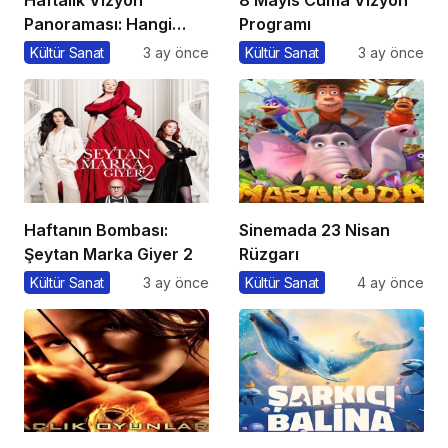
Haftalık Vizyon
8 Mayıs Cuma Vizyon
Panoraması: Hangi
Programı
Filmi İzlemeli?
Kültür Sanat
3 ay önce
Kültür Sanat
3 ay önce
Haftanın Bombası:
Sinemada 23 Nisan
Şeytan Marka Giyer 2
Rüzgarı
Kültür Sanat
3 ay önce
Kültür Sanat
4 ay önce