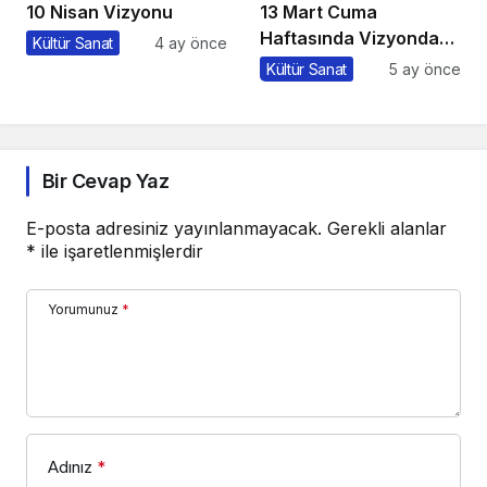
10 Nisan Vizyonu
13 Mart Cuma
Haftasında Vizyonda
Kültür Sanat
4 ay önce
Hangi Filmler Var?
Kültür Sanat
5 ay önce
Bir Cevap Yaz
E-posta adresiniz yayınlanmayacak.
Gerekli alanlar
*
ile işaretlenmişlerdir
Yorumunuz
*
Adınız
*