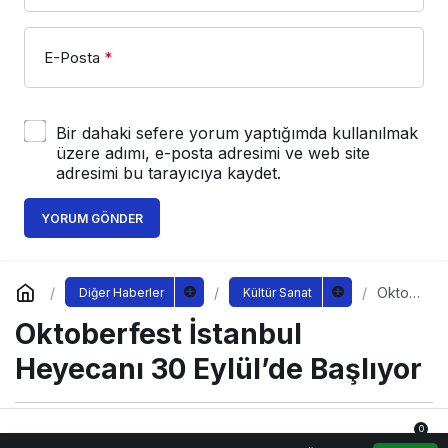
E-Posta
*
Bir dahaki sefere yorum yaptığımda kullanılmak
üzere adımı, e-posta adresimi ve web site
adresimi bu tarayıcıya kaydet.
YORUM GÖNDER
Oktob
Diğer Haberler
Kültür Sanat
erfest
Oktoberfest İstanbul
İstanb
ul
Heyec
Heyecanı 30 Eylül’de Başlıyor
anı 30
Eylül’d
e
Başlıy
0
Sağlıklı.Org
tarafından yayınlandı
or