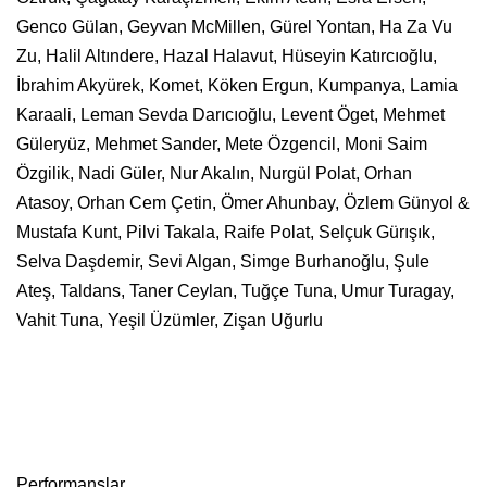
Genco Gülan, Geyvan McMillen, Gürel Yontan, Ha Za Vu
Zu, Halil Altındere, Hazal Halavut, Hüseyin Katırcıoğlu,
İbrahim Akyürek, Komet, Köken Ergun, Kumpanya, Lamia
Karaali, Leman Sevda Darıcıoğlu, Levent Öget, Mehmet
Güleryüz, Mehmet Sander, Mete Özgencil, Moni Saim
Özgilik, Nadi Güler, Nur Akalın, Nurgül Polat, Orhan
Atasoy, Orhan Cem Çetin, Ömer Ahunbay, Özlem Günyol &
Mustafa Kunt, Pilvi Takala, Raife Polat, Selçuk Gürışık,
Selva Daşdemir, Sevi Algan, Simge Burhanoğlu, Şule
Ateş, Taldans, Taner Ceylan, Tuğçe Tuna, Umur Turagay,
Vahit Tuna, Yeşil Üzümler, Zişan Uğurlu
Performanslar