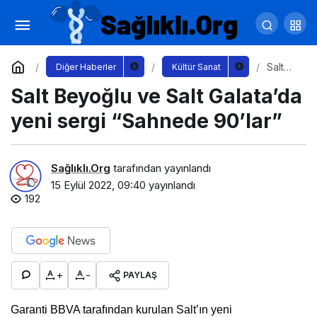
Oktoberfest İstanbul Heyecanı 30 Eylül’de
Başlıyor
Yorum Yap
Paylaş
Salt
Diğer Haberler
Kültür Sanat
Beyoğ
Salt Beyoğlu ve Salt Galata’da
lu ve
Salt
Galata’
yeni sergi “Sahnede 90’lar”
da
yeni
sergi
“Sahn
Sağlıklı.Org
tarafından yayınlandı
ede
15 Eylül 2022, 09:40
yayınlandı
90’lar”
192
+
-
PAYLAŞ
Garanti BBVA tarafından kurulan Salt’ın yeni