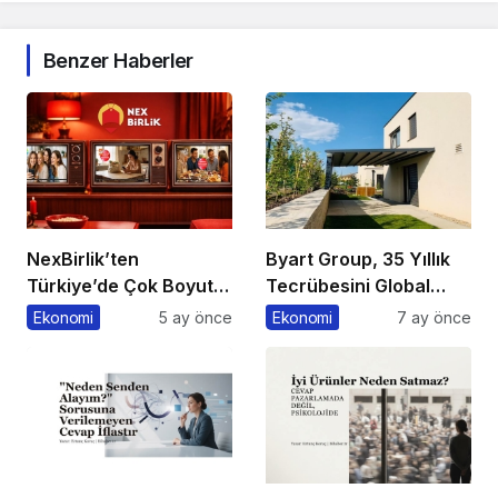
Benzer Haberler
NexBirlik’ten
Byart Group, 35 Yıllık
Türkiye’de Çok Boyutlu
Tecrübesini Global
Marka Hamlesi
Başarıya Dönüştürüyor
Ekonomi
5 ay önce
Ekonomi
7 ay önce