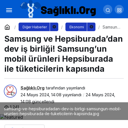
Yatırım Finansman’da şubelerden sorumlu
direktörlük görevine Demet Gültekin atandı
Yorum Yap
Paylaş
Samsung
Diğer Haberler
Ekonomi
ve
Samsung ve Hepsiburada’dan
Hepsibur
ada’dan
dev iş
dev iş birliği! Samsung’un
birliği!
Samsung’
mobil ürünleri Hepsiburada
un mobil
ürünleri
ile tüketicilerin kapısında
Hepsibur
ada ile
tüketiciler
in
Sağlıklı.Org
tarafından yayınlandı
kapısında
24 Mayıs 2024, 14:08
yayınlandı
24 Mayıs 2024,
14:08
güncellendi
1.241
samsung-ve-hepsiburadadan-dev-is-birligi-samsungun-mobil-
urunleri-hepsiburada-ile-tuketicilerin-kapisinda.jpg