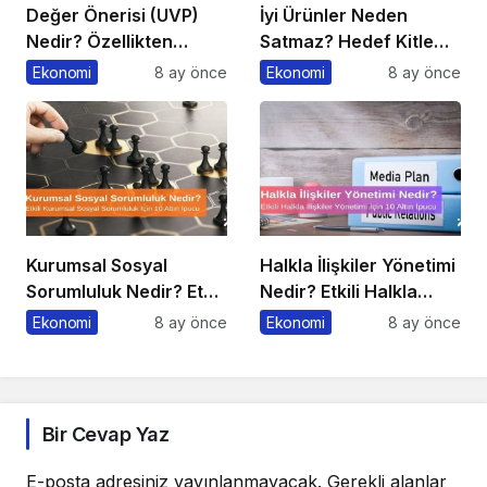
Değer Önerisi (UVP)
İyi Ürünler Neden
Nedir? Özellikten
Satmaz? Hedef Kitle
Faydaya Geçiş
Yanılgısı
Ekonomi
8 ay önce
Ekonomi
8 ay önce
Kurumsal Sosyal
Halkla İlişkiler Yönetimi
Sorumluluk Nedir? Etkili
Nedir? Etkili Halkla
Kurumsal Sosyal
İlişkiler Yönetimi İçin 10
Ekonomi
8 ay önce
Ekonomi
8 ay önce
Sorumluluk İçin 10 Altın
Altın İpucu
Öneri
Bir Cevap Yaz
E-posta adresiniz yayınlanmayacak.
Gerekli alanlar