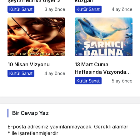
Şeytan Marka Giyer 2
Rüzgarı
Kültür Sanat
3 ay önce
Kültür Sanat
4 ay önce
10 Nisan Vizyonu
13 Mart Cuma
Haftasında Vizyonda
Kültür Sanat
4 ay önce
Hangi Filmler Var?
Kültür Sanat
5 ay önce
Bir Cevap Yaz
E-posta adresiniz yayınlanmayacak.
Gerekli alanlar
*
ile işaretlenmişlerdir