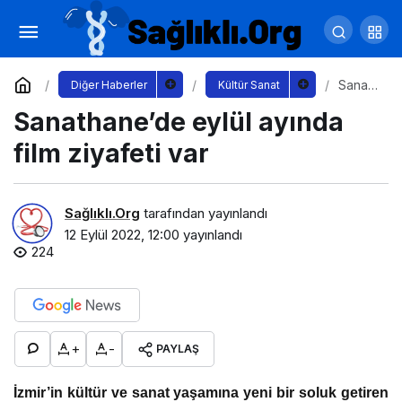
5. Güzel Güvercin Festivali
Mustafakemalpaşa’da Yapıldı
Yorum Yap
Paylaş
Sanath
Diğer Haberler
Kültür Sanat
ane’de
Sanathane’de eylül ayında
eylül
ayında
film
film ziyafeti var
ziyafet
i var
Sağlıklı.Org
tarafından yayınlandı
12 Eylül 2022, 12:00
yayınlandı
224
+
-
PAYLAŞ
İzmir’in kültür ve sanat yaşamına yeni bir soluk getiren