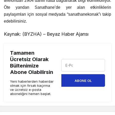
telefondan 2904 dahili hatta bağlanarak bilgi edinilebiliyor.
Öte yandan Sanathane’de yer alan etkinliklerin
paylaşımları için sosyal medyada “sanathanekonak”ı takip
edebilirsiniz.
Kaynak: (BYZHA) – Beyaz Haber Ajansı
Tamamen
Ücretsiz Olarak
Bültenimize
Abone Olabilirsin
ABONE OL
Yeni haberlerden haberdar
olmak için fırsatı kaçırma
ve ücretsiz e-posta
aboneliğini hemen başlat.