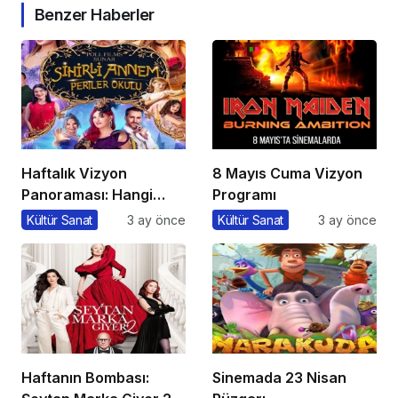
Benzer Haberler
Haftalık Vizyon
8 Mayıs Cuma Vizyon
Panoraması: Hangi
Programı
Filmi İzlemeli?
Kültür Sanat
3 ay önce
Kültür Sanat
3 ay önce
Haftanın Bombası:
Sinemada 23 Nisan