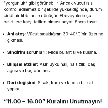
“yorgunluk” gibi görünebilir. Ancak vücut ısısı
kontrol edilemez bir şekilde yükseldiğinde, durum
ciddi bir tıbbi acile dönüşür. Ebeveynlerin şu
belirtilere karşı tetikte olması hayati önem taşır:
Ani ateş:
Vücut sıcaklığının 39-40°C’nin üzerine
çıkması.
Sindirim sorunları:
Mide bulantısı ve kusma.
Bilişsel etkiler:
Aşırı uyku hali, halsizlik, baş
ağrısı ve baş dönmesi.
Deri değişimi:
Sıcak, kuru ve kırmızı bir cilt
yapısı.
“11.00 – 16.00” Kuralını Unutmayın!