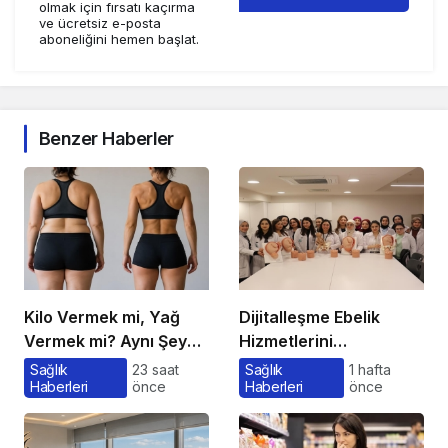
olmak için fırsatı kaçırma
ve ücretsiz e-posta
aboneliğini hemen başlat.
Benzer Haberler
Kilo Vermek mi, Yağ
Dijitalleşme Ebelik
Vermek mi? Aynı Şey
Hizmetlerini
Sanıyoruz Ama Değil!
Dönüştürüyor
Sağlık
23 saat
Sağlık
1 hafta
Haberleri
önce
Haberleri
önce