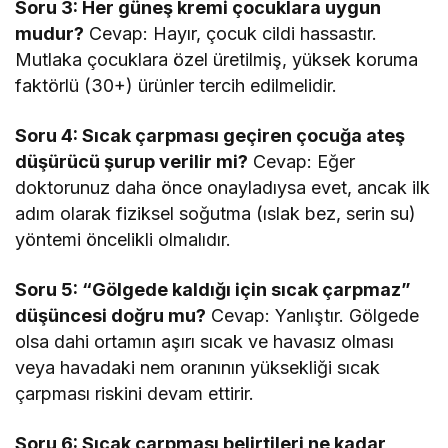
Soru 3: Her güneş kremi çocuklara uygun
mudur?
Cevap: Hayır, çocuk cildi hassastır.
Mutlaka çocuklara özel üretilmiş, yüksek koruma
faktörlü (30+) ürünler tercih edilmelidir.
Soru 4: Sıcak çarpması geçiren çocuğa ateş
düşürücü şurup verilir mi?
Cevap: Eğer
doktorunuz daha önce onayladıysa evet, ancak ilk
adım olarak fiziksel soğutma (ıslak bez, serin su)
yöntemi öncelikli olmalıdır.
Soru 5: “Gölgede kaldığı için sıcak çarpmaz”
düşüncesi doğru mu?
Cevap: Yanlıştır. Gölgede
olsa dahi ortamın aşırı sıcak ve havasız olması
veya havadaki nem oranının yüksekliği sıcak
çarpması riskini devam ettirir.
Soru 6: Sıcak çarpması belirtileri ne kadar