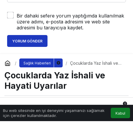
Bir dahaki sefere yorum yaptığımda kullanılmak
üzere adımı, e-posta adresimi ve web site
adresimi bu tarayıcıya kaydet.
YORUM GÖNDER
Çocuklarda Yaz İshali ve
Sağlık Haberleri
Hayati Uyarılar
Çocuklarda Yaz İshali ve
Hayati Uyarılar
0
Sağlıklı.Org
tarafından yayınlandı
Bu web sitesinde en iyi deneyimi yaşamanızı sağlamak
30 Haziran 2026, 00:08
yayınlandı
Anasayfa
Akış
Hesabım
Bildirimler
Kabul
için çerezler kullanılmaktadır.
3.811