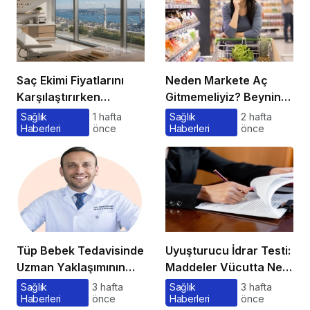
Saç Ekimi Fiyatlarını
Neden Markete Aç
Karşılaştırırken
Gitmemeliyiz? Beynin
Gözden Kaçan
Satın Alma Psikolojisi
Sağlık
1 hafta
Sağlık
2 hafta
Haberleri
önce
Haberleri
önce
Maliyetler
Tüp Bebek Tedavisinde
Uyuşturucu İdrar Testi:
Uzman Yaklaşımının
Maddeler Vücutta Ne
Önemi ve Bilinmesi
Kadar Kalır, Süreç
Sağlık
3 hafta
Sağlık
3 hafta
Haberleri
önce
Haberleri
önce
Gerekenler
Nasıl İşler?