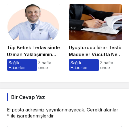
Tüp Bebek Tedavisinde
Uyuşturucu İdrar Testi:
Uzman Yaklaşımının
Maddeler Vücutta Ne
Önemi ve Bilinmesi
Kadar Kalır, Süreç
Sağlık
3 hafta
Sağlık
3 hafta
Haberleri
önce
Haberleri
önce
Gerekenler
Nasıl İşler?
Bir Cevap Yaz
E-posta adresiniz yayınlanmayacak.
Gerekli alanlar
*
ile işaretlenmişlerdir