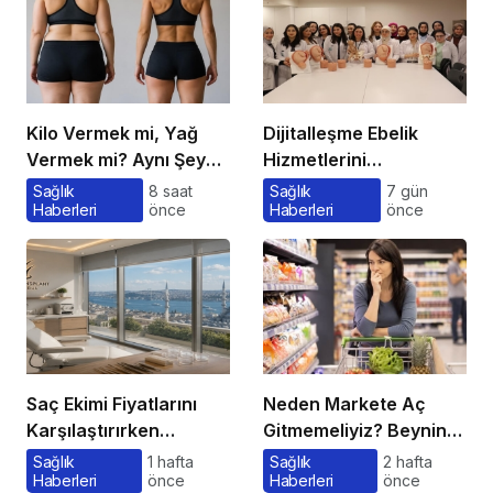
Kilo Vermek mi, Yağ
Dijitalleşme Ebelik
Vermek mi? Aynı Şey
Hizmetlerini
Sanıyoruz Ama Değil!
Dönüştürüyor
Sağlık
8 saat
Sağlık
7 gün
Haberleri
önce
Haberleri
önce
Saç Ekimi Fiyatlarını
Neden Markete Aç
Karşılaştırırken
Gitmemeliyiz? Beynin
Gözden Kaçan
Satın Alma Psikolojisi
Sağlık
1 hafta
Sağlık
2 hafta
Haberleri
önce
Haberleri
önce
Maliyetler