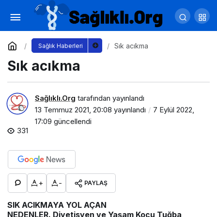
Sık acıkma
Yorum Yap
Sık acıkma
Sağlık Haberleri
Sık acıkma
Sağlıklı.Org
tarafından yayınlandı
13 Temmuz 2021, 20:08
yayınlandı
7 Eylül 2022,
17:09
güncellendi
331
+
-
PAYLAŞ
SIK ACIKMAYA YOL AÇAN
NEDENLER.
Diyetisyen ve Yaşam Koçu
Tuğba