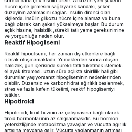
sürekli daha çok insülin üretir. Glikozun yani şekerin
hücre içine girmesini sağlayarak kandaki, şeker
düzeyinin azalmasını sağlar. İnsülin direnci olan
kişilerde, insülin glikozu hücre içine alamaz ve buna
bağlı olarak kan şekeri yükselmeye başlar. Bu durum
açlık hissine, halsizlik ,sürekli tatlı yeme gereksinimine
ve yorgunluğa neden olur.
Reaktif Hipoglisemi
Reaktif hipoglisemi, her zaman dış etkenlere bağlı
olarak oluşmamaktadır. Yemeklerden sonra oluşan
halsizlik, gün içerisinde sürekli tatlı tüketmek istemek,
el ayak titremesi, uzun süre açlıkta sinirlilik hali gibi
durumlar yaşıyorsanız hipogliseminin nedenlerinden
olabilir. Düzensiz ve karbonhidrat ağırlıklı beslenmek,
stres ve fazla kafein tüketimi, reaktif hipoglisemiyi
tetikler.
Hipotiroidi
Hipotiroidi, tiroit bezinin az çalışmasına bağlı olarak
tiroid hormonlarının az salgılanmasıdır. Bu hormon
yetersizliğinde metabolizma yavaşlar ve vücutta ağırlık
artışına meydana gelir. Vücutta yağlanmanın artması