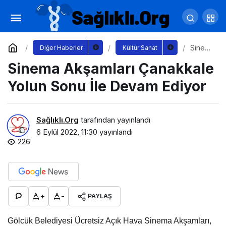
Sinema Akşamları Çanakkale Yolun Sonu İle
Devam Ediyor
Yorum Yap
Sinem
Diğer Haberler
Kültür Sanat
a
Sinema Akşamları Çanakkale
Akşaml
arı
Çanak
Yolun Sonu İle Devam Ediyor
kale
Yolun
Sonu
İle
Sağlıklı.Org
tarafından yayınlandı
Devam
6 Eylül 2022, 11:30
yayınlandı
Ediyor
226
+
-
PAYLAŞ
Gölcük Belediyesi Ücretsiz Açık Hava Sinema Akşamları,