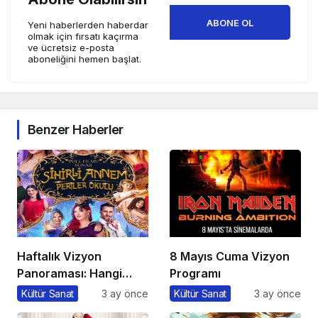
ABONE OL
Yeni haberlerden haberdar
olmak için fırsatı kaçırma
ve ücretsiz e-posta
aboneliğini hemen başlat.
Benzer Haberler
Haftalık Vizyon
8 Mayıs Cuma Vizyon
Panoraması: Hangi
Programı
Filmi İzlemeli?
Kültür Sanat
3 ay önce
Kültür Sanat
3 ay önce