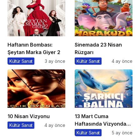
Haftanın Bombası:
Sinemada 23 Nisan
Şeytan Marka Giyer 2
Rüzgarı
Kültür Sanat
3 ay önce
Kültür Sanat
4 ay önce
10 Nisan Vizyonu
13 Mart Cuma
Haftasında Vizyonda
Kültür Sanat
4 ay önce
Hangi Filmler Var?
Kültür Sanat
5 ay önce