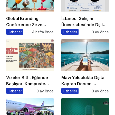
Global Branding
İstanbul Gelişim
Conference Zirve
Üniversitesi’nde Dijital
Başkanı’ndan Önemli
Markalaşma 1.0
Haberler
4 hafta önce
Haberler
3 ay önce
Açıklama
Etkinliği Düzenlenecek
Vizeler Bitti, Eğlence
Mavi Yolculukta Dijital
Başlıyor: Kampüste
Kaptan Dönemi
Bahar Festivali
Başlıyor
Haberler
3 ay önce
Haberler
3 ay önce
Kaçmaz!