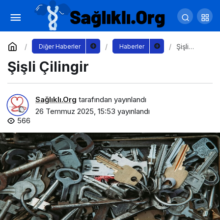
E-Ticaret Yönetimi Nedir? Niye Önemlidir? E-
Ticaret Yönetimi Nasıl Yapılır?
Yorum Yap
Paylaş
Şişli
Diğer Haberler
Haberler
Çilingir
Şişli Çilingir
Sağlıklı.Org
tarafından yayınlandı
26 Temmuz 2025, 15:53
yayınlandı
566