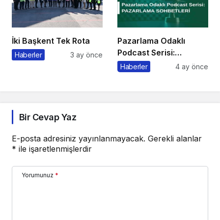
İki Başkent Tek Rota
Pazarlama Odaklı
Podcast Serisi:
Haberler
3 ay önce
Pazarlama Sohbetleri
Haberler
4 ay önce
Bir Cevap Yaz
E-posta adresiniz yayınlanmayacak.
Gerekli alanlar
*
ile işaretlenmişlerdir
Yorumunuz
*