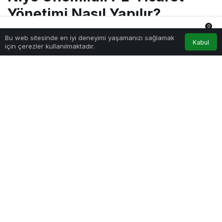
? E-
Ticaret
Yönetimi Nasıl Yapılır?
Yönetimi
Nasıl
0
Yapılır?
Bu web sitesinde en iyi deneyimi yaşamanızı sağlamak
Anasayfa
Akış
Hesabım
Bildirimler
Kabul
Sağlıklı.Org
tarafından yayınlandı
için çerezler kullanılmaktadır.
22 Temmuz 2025, 00:08
yayınlandı
562
E-Ticaret Yönetimi Nedir? Niye Önemlidir? E-Ticaret Yönetimi
Nasıl Yapılır?