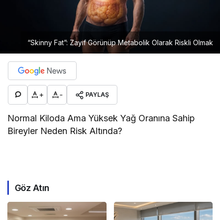
“Skinny Fat”: Zayıf Görünüp Metabolik Olarak Riskli Olmak
+
-
PAYLAŞ
Normal Kiloda Ama Yüksek Yağ Oranına Sahip
Bireyler Neden Risk Altında?
Göz Atın