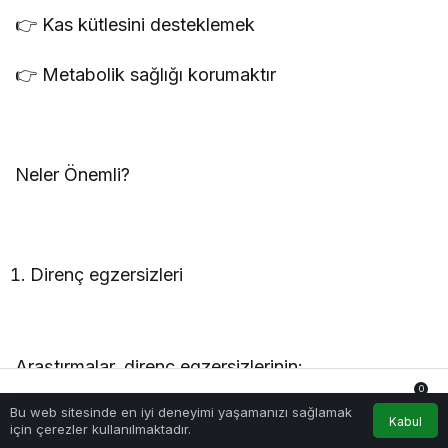
👉 Kas kütlesini desteklemek
👉 Metabolik sağlığı korumaktır
Neler Önemli?
Direnç egzersizleri
Araştırmalar, direnç egzersizlerinin:
0
Bu web sitesinde en iyi deneyimi yaşamanızı sağlamak
Anasayfa
Akış
Hesabım
Bildirimler
Kabul
için çerezler kullanılmaktadır.