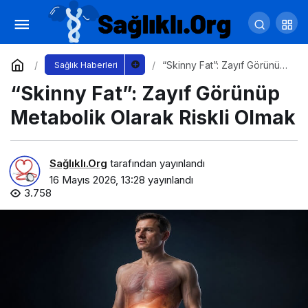
“Skinny Fat”: Zayıf Görünüp Metabolik
Olarak Riskli Olmak
Yorum Yap
“Skinny Fat”: Zayıf Görünüp
Sağlık Haberleri
Metabolik Olarak Riskli
“Skinny Fat”: Zayıf Görünüp
Olmak
Metabolik Olarak Riskli Olmak
Sağlıklı.Org
tarafından yayınlandı
16 Mayıs 2026, 13:28
yayınlandı
3.758