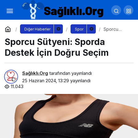
EuroLeague Final Four Heyecanı Sporun
Adresi S Sport Plus’ta!
Yorum Yap
Paylaş
Sporcu
Diğer Haberler
Spor
Sütyeni:
Sporcu Sütyeni: Sporda
Sporda
Destek İçin
Doğru Seçim
Destek İçin Doğru Seçim
Sağlıklı.Org
tarafından yayınlandı
25 Haziran 2024, 13:29
yayınlandı
11.043