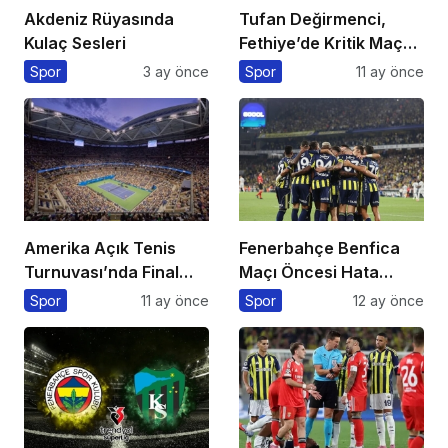
Akdeniz Rüyasında
Tufan Değirmenci,
Kulaç Sesleri
Fethiye’de Kritik Maça
Çıkıyor
Spor
3 ay önce
Spor
11 ay önce
Amerika Açık Tenis
Fenerbahçe Benfica
Turnuvası’nda Final
Maçı Öncesi Hata
Heyecanı Eurosport’ta!
Yapmadı
Spor
11 ay önce
Spor
12 ay önce