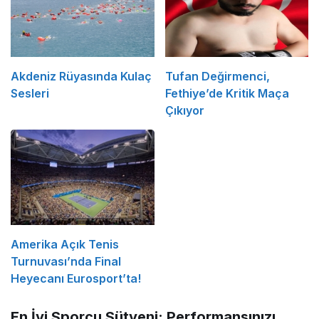
Akdeniz Rüyasında Kulaç
Tufan Değirmenci,
Sesleri
Fethiye’de Kritik Maça
Çıkıyor
Amerika Açık Tenis
Turnuvası’nda Final
Heyecanı Eurosport’ta!
En
İyi Sporcu Sütyeni: Performansınızı