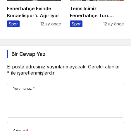
Fenerbahçe Evinde
Temsilcimiz
Kocaelispor’u Ağırlıyor
Fenerbahçe Turu
Portekiz’e Bıraktı
Spor
12 ay önce
Spor
12 ay önce
Bir Cevap Yaz
E-posta adresiniz yayınlanmayacak.
Gerekli alanlar
*
ile işaretlenmişlerdir
Yorumunuz
*
Adınız
*