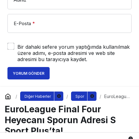
E-Posta
*
Bir dahaki sefere yorum yaptığımda kullanılmak
üzere adımı, e-posta adresimi ve web site
adresimi bu tarayıcıya kaydet.
YORUM GÖNDER
EuroLeague
Diğer Haberler
Spor
Final Four
EuroLeague Final Four
Heyecanı
Sporun
Adresi S
Heyecanı Sporun Adresi S
Sport Plus’ta!
Sport Plus’ta!
0