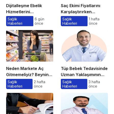
Dijitalleşme Ebelik
Saç Ekimi Fiyatlarını
Hizmetlerini
Karşılaştırırken
Dönüştürüyor
Gözden Kaçan
Sağlık
6 gün
Sağlık
1 hafta
Haberleri
önce
Haberleri
önce
Maliyetler
Neden Markete Aç
Tüp Bebek Tedavisinde
Gitmemeliyiz? Beynin
Uzman Yaklaşımının
Satın Alma Psikolojisi
Önemi ve Bilinmesi
Sağlık
2 hafta
Sağlık
3 hafta
Haberleri
önce
Haberleri
önce
Gerekenler