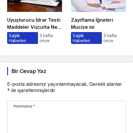
Uyuşturucu İdrar Testi:
Zayıflama İğneleri
Maddeler Vücutta Ne
Mucize mi
Kadar Kalır, Süreç
Sağlık
3 hafta
Sağlık
3 hafta
Haberleri
önce
Haberleri
önce
Nasıl İşler?
Bir Cevap Yaz
E-posta adresiniz yayınlanmayacak.
Gerekli alanlar
*
ile işaretlenmişlerdir
Yorumunuz
*