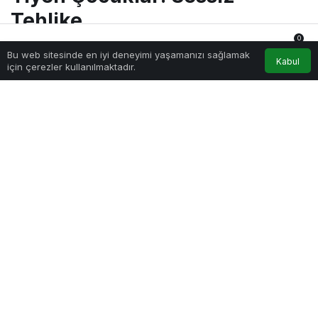
Tehlike
0
Bu web sitesinde en iyi deneyimi yaşamanızı sağlamak
Anasayfa
Akış
Hesabım
Bildirimler
Kabul
için çerezler kullanılmaktadır.
Sağlıklı.Org
tarafından yayınlandı
29 Mayıs 2025, 13:24
yayınlandı
1.077
Ekran Karşısında Yemek Yiyen Çocuklar: Sessiz Tehlike