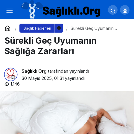
Ekran Karşısında Yemek Yiyen Çocuklar:
Sessiz Tehlike
Yorum Yap
Paylaş
Sürekli Geç Uyumanın
Sağlık Haberleri
Sağlığa Zararları
Sürekli Geç Uyumanın
Sağlığa Zararları
Sağlıklı.Org
tarafından yayınlandı
30 Mayıs 2025, 01:31
yayınlandı
1.146