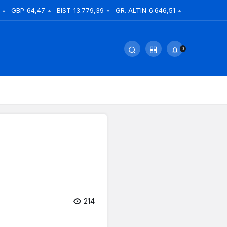
GBP
64,47
BIST
13.779,39
GR. ALTIN
6.646,51
0
214