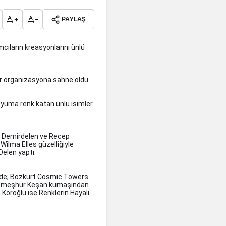
+
-
PAYLAŞ
cıların kreasyonlarını ünlü
ir organizasyona sahne oldu.
yuma renk katan ünlü isimler
an Demirdelen ve Recep
ilma Elles güzelliğiyle
Delen yaptı.
2'de; Bozkurt Cosmic Towers
'nin meşhur Keşan kumaşından
Köroğlu ise Renklerin Hayali