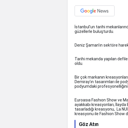
İstanbul'un tarihi mekanların
güzellerle buluşturdu.
Deniz Şaman'ın sektöre harek
Tarihi mekanda yapılan defil
oldu.
Bir çok markanın kreasyonları
Demiray'ın tasarımları ile po
podyumdaki profesyonelliğini 
Euroasıa Fashıon Show ve Mah
ayakkabı kreasyonları, İlayd
tasarladığı kreasyonu, La NUI
kreasyonu ile Fashion Show da
Göz Atın