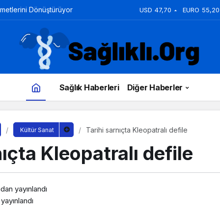
zmetlerini Dönüştürüyor
USD
47,70
EURO
55,20
Sağlık Haberleri
Diğer Haberler
Tarihi sarnıçta Kleopatralı defile
Kültür Sanat
nıçta Kleopatralı defile
ndan yayınlandı
yayınlandı