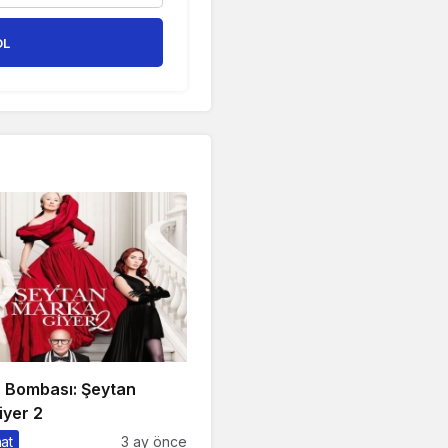
OL
n Bombası: Şeytan
iyer 2
nat
3 ay önce