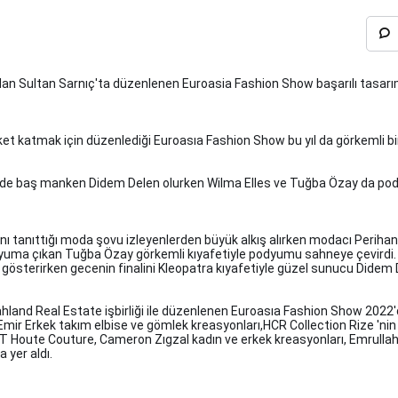
dan Sultan Sarnıç'ta düzenlenen Euroasia Fashion Show başarılı tasarım
et katmak için düzenlediği Euroasıa Fashion Show bu yıl da görkemli b
ede baş manken Didem Delen olurken Wilma Elles ve Tuğba Özay da pod
nı tanıttığı moda şovu izleyenlerden büyük alkış alırken modacı Perih
dyuma çıkan Tuğba Özay görkemli kıyafetiyle podyumu sahneye çevirdi. W
gösterirken gecenin finalini Kleopatra kıyafetiyle güzel sunucu Didem 
land Real Estate işbirliği ile düzenlenen Euroasıa Fashion Show 202
a Emir Erkek takım elbise ve gömlek kreasyonları,HCR Collection Rize 
T Houte Couture, Cameron Zıgzal kadın ve erkek kreasyonları, Emrullah 
 yer aldı.