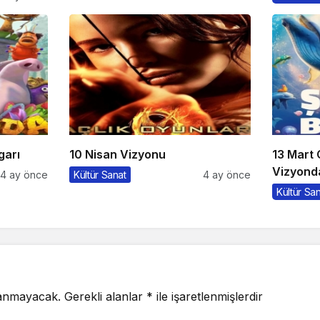
garı
10 Nisan Vizyonu
13 Mart
Vizyonda
4 ay önce
Kültür Sanat
4 ay önce
Kültür Sa
lanmayacak.
Gerekli alanlar
*
ile işaretlenmişlerdir