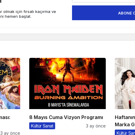
n
 olmak için fırsatı kaçırma ve
ABONE 
ini hemen başlat.
ması:
8 Mayıs Cuma Vizyon Programı
Haftanı
Marka G
Kültür Sanat
3 ay önce
3 ay önce
Kültür Sa