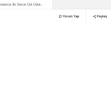
enience İki Gece Üst Üste
Yorum Yap
Paylaş
rlu PSM’de
202
PAYLAŞ
 indie-pop’un en kült
 ve 1 Ekim tarihlerinde