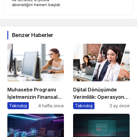
aboneliğini hemen başlat.
Benzer Haberler
Muhasebe Programı
Dijital Dönüşümde
İşletmenizin Finansal
Verimlilik: Operasyonel
Yönetiminde Devrim
Süreçleri Tek
Teknoloji
4 hafta önce
Teknoloji
3 ay önce
Yaratacak Çözüm
Merkezden Yönetin