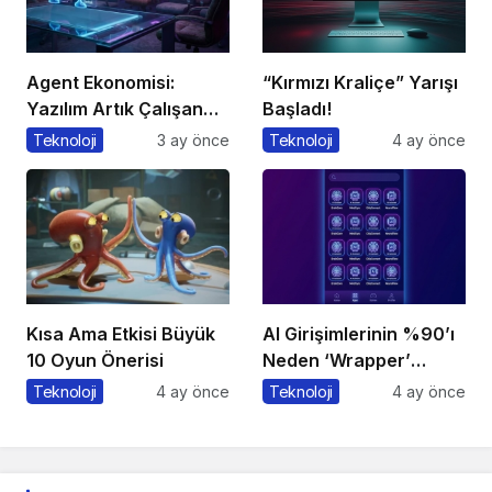
Agent Ekonomisi:
“Kırmızı Kraliçe” Yarışı
Yazılım Artık Çalışan
Başladı!
Gibi ‘Görev’ Alıyor
Teknoloji
3 ay önce
Teknoloji
4 ay önce
Kısa Ama Etkisi Büyük
AI Girişimlerinin %90’ı
10 Oyun Önerisi
Neden ‘Wrapper’
Kalıyor?
Teknoloji
4 ay önce
Teknoloji
4 ay önce