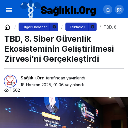
ESET’ten İran Destekli Yeni Siber Casusluk
Operasyonu Uyarısı
Yorum Yap
Paylaş
TBD, 8.
Diğer Haberler
Teknoloji
Siber
TBD, 8. Siber Güvenlik
Güvenlik
Ekosiste
minin
Ekosisteminin Geliştirilmesi
Geliştiril
mesi
Zirvesi’ni Gerçekleştirdi
Zirvesi’ni
Gerçekl
eştirdi
Sağlıklı.Org
tarafından yayınlandı
18 Haziran 2025, 01:06
yayınlandı
1.562