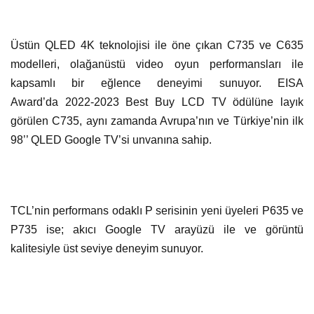
Üstün QLED 4K teknolojisi ile öne çıkan C735 ve C635
modelleri, olağanüstü video oyun performansları ile
kapsamlı bir eğlence deneyimi sunuyor. EISA
Award’da 2022-2023 Best Buy LCD TV ödülüne layık
görülen C735, aynı zamanda Avrupa’nın ve Türkiye’nin ilk
98’’ QLED Google TV’si unvanına sahip.
TCL’nin performans odaklı P serisinin yeni üyeleri P635 ve
P735 ise; akıcı Google TV arayüzü ile ve görüntü
kalitesiyle üst seviye deneyim sunuyor.