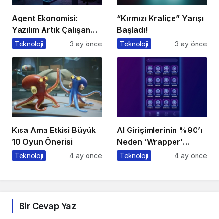
Agent Ekonomisi:
“Kırmızı Kraliçe” Yarışı
Yazılım Artık Çalışan
Başladı!
Gibi ‘Görev’ Alıyor
Teknoloji
3 ay önce
Teknoloji
3 ay önce
Kısa Ama Etkisi Büyük
AI Girişimlerinin %90’ı
10 Oyun Önerisi
Neden ‘Wrapper’
Kalıyor?
Teknoloji
4 ay önce
Teknoloji
4 ay önce
Bir Cevap Yaz