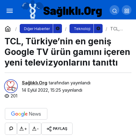
Yeni Eğitim Döneminde Hackerlerin Gözü
Eğitim Sektöründe Olacak
Yorum Yap
Paylaş
TCL,
Diğer Haberler
Teknoloji
Türkiye’
TCL, Türkiye’nin en geniş
nin en
geniş
Google
Google TV ürün gamını içeren
TV ürün
gamını
yeni televizyonlarını tanıttı
içeren
yeni
televizy
onlarını
Sağlıklı.Org
tarafından yayınlandı
tanıttı
14 Eylül 2022, 15:25
yayınlandı
201
+
-
PAYLAŞ