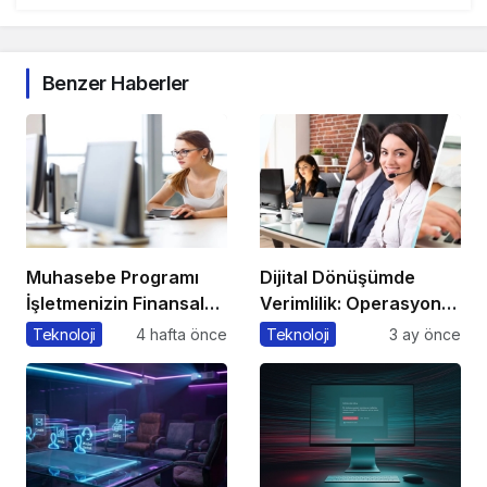
Benzer Haberler
Muhasebe Programı
Dijital Dönüşümde
İşletmenizin Finansal
Verimlilik: Operasyonel
Yönetiminde Devrim
Süreçleri Tek
Teknoloji
4 hafta önce
Teknoloji
3 ay önce
Yaratacak Çözüm
Merkezden Yönetin