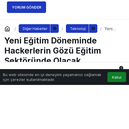
YORUM GÖNDER
Yeni
Diğer Haberler
Teknoloji
Eğitim
Yeni Eğitim Döneminde
Dönemin
de
Hackerle
Hackerlerin Gözü Eğitim
rin Gözü
Eğitim
Sektöründe Olacak
Sektörün
de
0
Olacak
Bu web sitesinde en iyi deneyimi yaşamanızı sağlamak
Anasayfa
Akış
Hesabım
Bildirimler
Kabul
için çerezler kullanılmaktadır.
Sağlıklı.Org
tarafından yayınlandı
14 Eylül 2022, 11:45
yayınlandı
191
PAYLAŞ