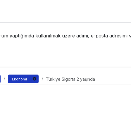
rum yaptığımda kullanılmak üzere adımı, e-posta adresimi v
Türkiye Sigorta 2 yaşında
Ekonomi
gorta 2 yaşında
ndan yayınlandı
yayınlandı