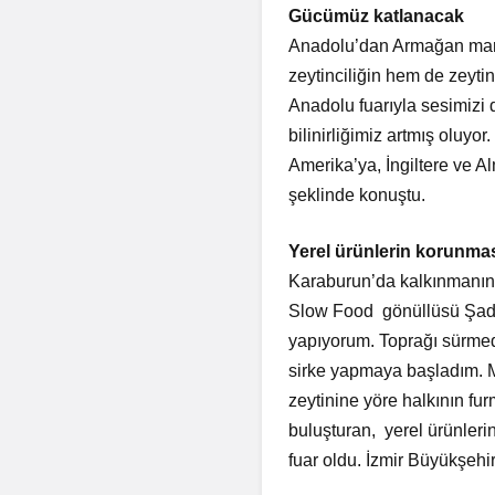
Gücümüz katlanacak
Anadolu’dan Armağan marka
zeytinciliğin hem de zeytin
Anadolu fuarıyla sesimizi d
bilinirliğimiz artmış oluyo
Amerika’ya, İngiltere ve 
şeklinde konuştu.
Yerel ürünlerin korunmas
Karaburun’da kalkınmanın 
Slow Food gönüllüsü Şadan
yapıyorum. Toprağı sürmede
sirke yapmaya başladım. 
zeytinine yöre halkının fu
buluşturan, yerel ürünler
fuar oldu. İzmir Büyükşehi