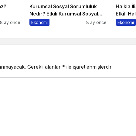
az?
Kurumsal Sosyal Sorumluluk
Halkla İl
Nedir? Etkili Kurumsal Sosyal
Etkili Ha
Sorumluluk İçin 10 Altın Öneri
10 Altın
8 ay önce
Ekonomi
8 ay önce
Ekonomi
lanmayacak.
Gerekli alanlar
*
ile işaretlenmişlerdir