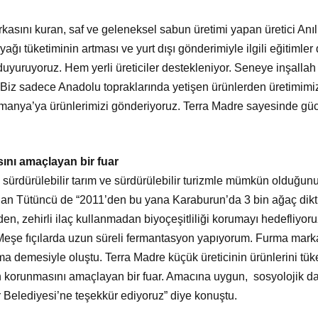
sını kuran, saf ve geleneksel sabun üretimi yapan üretici Anıl
yağı tüketiminin artması ve yurt dışı gönderimiyle ilgili eğitimle
uyuruyoruz. Hem yerli üreticiler destekleniyor. Seneye inşallah 
r. Biz sadece Anadolu topraklarında yetişen ürünlerden üretimimiz
Almanya’ya ürünlerimizi gönderiyoruz. Terra Madre sayesinde g
ını amaçlayan bir fuar
sürdürülebilir tarım ve sürdürülebilir turizmle mümkün olduğu
 Tütüncü de “2011’den bu yana Karaburun’da 3 bin ağaç diktim.
n, zehirli ilaç kullanmadan biyoçeşitliliği korumayı hedefliyoru
Meşe fıçılarda uzun süreli fermantasyon yapıyorum. Furma mar
rma demesiyle oluştu. Terra Madre küçük üreticinin ürünlerini tük
in korunmasını amaçlayan bir fuar. Amacına uygun, sosyolojik d
r Belediyesi’ne teşekkür ediyoruz” diye konuştu.