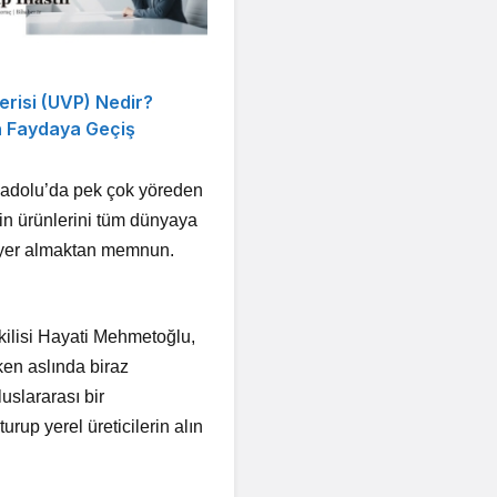
risi (UVP) Nedir?
n Faydaya Geçiş
Anadolu’da pek çok yöreden
nin ürünlerini tüm dünyaya
rda yer almaktan memnun.
tkilisi Hayati Mehmetoğlu,
rken aslında biraz
uslararası bir
rup yerel üreticilerin alın
.