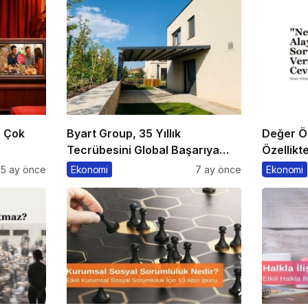
e Çok
Byart Group, 35 Yıllık
Değer Ön
Tecrübesini Global Başarıya
Özellikt
Dönüştürüyor
5 ay önce
Ekonomi
7 ay önce
Ekonomi