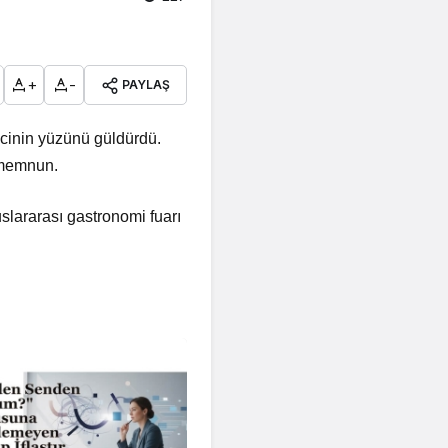
+
-
PAYLAŞ
icinin yüzünü güldürdü.
n memnun.
uslararası gastronomi fuarı