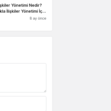
işkiler Yönetimi Nedir?
lkla İlişkiler Yönetimi İçin
 İpucu
8 ay önce