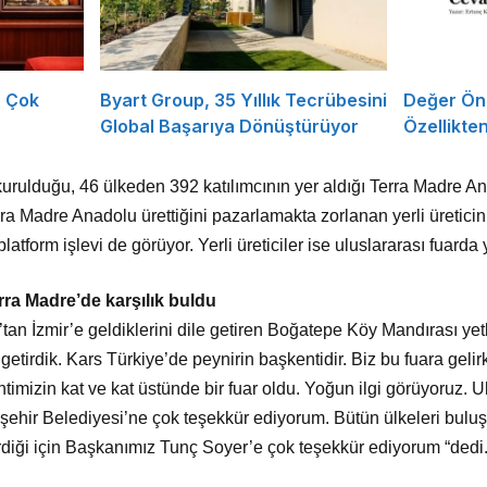
e Çok
Byart Group, 35 Yıllık Tecrübesini
Değer Öne
Global Başarıya Dönüştürüyor
Özellikte
urulduğu, 46 ülkeden 392 katılımcının yer aldığı Terra Madre 
erra Madre Anadolu ürettiğini pazarlamakta zorlanan yerli üretici
r platform işlevi de görüyor. Yerli üreticiler ise uluslararası fua
rra Madre’de karşılık buldu
s’tan İzmir’e geldiklerini dile getiren Boğatepe Köy Mandırası ye
a getirdik. Kars Türkiye’de peynirin başkentidir. Biz bu fuara geli
imizin kat ve kat üstünde bir fuar oldu. Yoğun ilgi görüyoruz. Ul
ehir Belediyesi’ne çok teşekkür ediyorum. Bütün ülkeleri buluştu
irdiği için Başkanımız Tunç Soyer’e çok teşekkür ediyorum “dedi