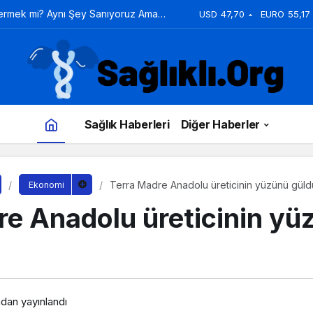
Vermek mi? Aynı Şey Sanıyoruz Ama
USD
47,70
EURO
55,17
Sağlık Haberleri
Diğer Haberler
Terra Madre Anadolu üreticinin yüzünü gül
Ekonomi
re Anadolu üreticinin yü
ndan yayınlandı