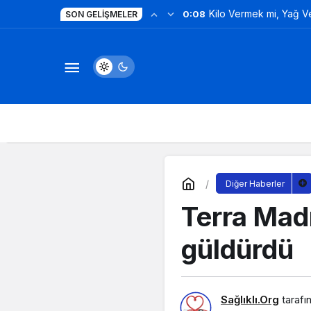
Kilo Vermek mi, Yağ 
0:08
SON GELIŞMELER
Değil!
Diğer Haberler
Terra Mad
güldürdü
Sağlıklı.Org
tarafı