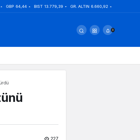
GBP
64,44
BIST
13.779,39
GR. ALTIN
6.660,92
0
dürdü
zünü
227