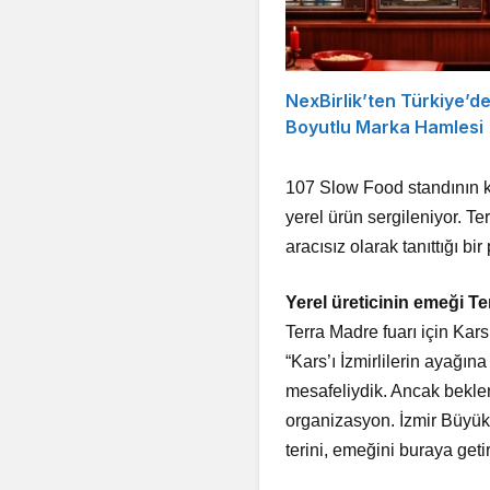
NexBirlik’ten Türkiye’d
Boyutlu Marka Hamlesi
107 Slow Food standının k
yerel ürün sergileniyor. T
aracısız olarak tanıttığı bi
Yerel üreticinin emeği Te
Terra Madre fuarı için Kar
“Kars’ı İzmirlilerin ayağın
mesafeliydik. Ancak beklent
organizasyon. İzmir Büyükş
terini, emeğini buraya get