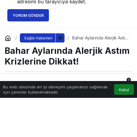
adresimi bu tarayıcıya kaydet.
YORUM GÖNDER
Bahar Aylarında Alerjik Astım
Sağlık Haberleri
Krizlerine Dikkat!
Bahar Aylarında Alerjik Astım
Krizlerine Dikkat!
0
Sağlıklı.Org
tarafından yayınlandı
Bu web sitesinde en iyi deneyimi yaşamanızı sağlamak
7 Nisan 2023, 09:45
yayınlandı
Anasayfa
Akış
Hesabım
Bildirimler
Kabul
için çerezler kullanılmaktadır.
378