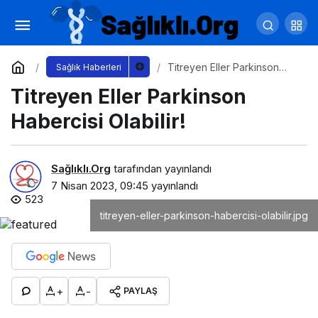
Bahar Aylarında Alerjik Astım Krizlerine
Dikkat!
Yorum Yap
Paylaş
Titreyen Eller Parkinson
Sağlık Haberleri
Habercisi Olabilir!
Titreyen Eller Parkinson
Habercisi Olabilir!
Sağlıklı.Org
tarafından yayınlandı
7 Nisan 2023, 09:45
yayınlandı
523
titreyen-eller-parkinson-habercisi-olabilir.jpg
+
-
PAYLAŞ