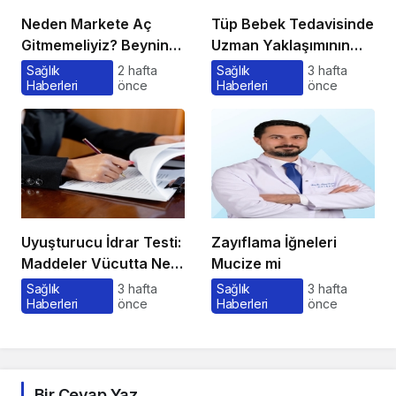
Neden Markete Aç
Tüp Bebek Tedavisinde
Gitmemeliyiz? Beynin
Uzman Yaklaşımının
Satın Alma Psikolojisi
Önemi ve Bilinmesi
Sağlık
2 hafta
Sağlık
3 hafta
Haberleri
önce
Haberleri
önce
Gerekenler
Uyuşturucu İdrar Testi:
Zayıflama İğneleri
Maddeler Vücutta Ne
Mucize mi
Kadar Kalır, Süreç
Sağlık
3 hafta
Sağlık
3 hafta
Haberleri
önce
Haberleri
önce
Nasıl İşler?
Bir Cevap Yaz