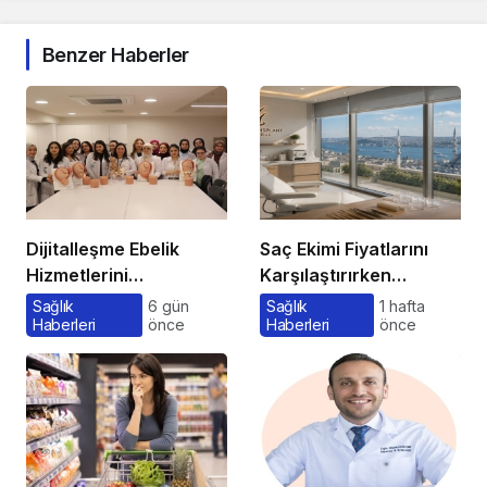
Benzer Haberler
Dijitalleşme Ebelik
Saç Ekimi Fiyatlarını
Hizmetlerini
Karşılaştırırken
Dönüştürüyor
Gözden Kaçan
Sağlık
6 gün
Sağlık
1 hafta
Haberleri
önce
Haberleri
önce
Maliyetler