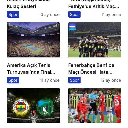
Kulaç Sesleri
Fethiye’de Kritik Maça
Çıkıyor
Spor
3 ay önce
Spor
11 ay önce
Amerika Açık Tenis
Fenerbahçe Benfica
Turnuvası’nda Final
Maçı Öncesi Hata
Heyecanı Eurosport’ta!
Yapmadı
Spor
11 ay önce
Spor
12 ay önce