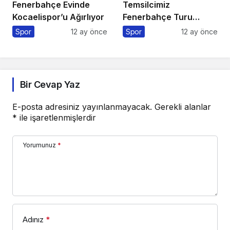
Fenerbahçe Evinde
Temsilcimiz
Kocaelispor’u Ağırlıyor
Fenerbahçe Turu
Portekiz’e Bıraktı
Spor
12 ay önce
Spor
12 ay önce
Bir Cevap Yaz
E-posta adresiniz yayınlanmayacak.
Gerekli alanlar
*
ile işaretlenmişlerdir
Yorumunuz
*
Adınız
*