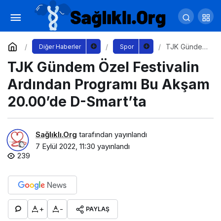
Dünya şampiyonu yüzücüler Kocaeli’de
kulaç atacak
Yorum Yap
Paylaş
TJK Gündem
Diğer Haberler
Spor
Özel
TJK Gündem Özel Festivalin
Festivalin
Ardından
Programı Bu
Ardından Programı Bu Akşam
Akşam
20.00’de D-
20.00’de D-Smart’ta
Smart’ta
Sağlıklı.Org
tarafından yayınlandı
7 Eylül 2022, 11:30
yayınlandı
239
+
-
PAYLAŞ