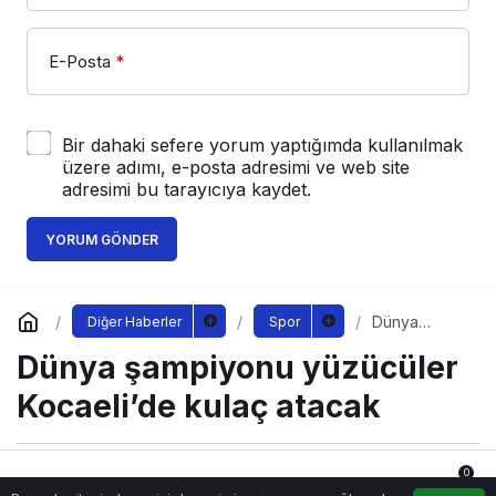
E-Posta
*
Bir dahaki sefere yorum yaptığımda kullanılmak
üzere adımı, e-posta adresimi ve web site
adresimi bu tarayıcıya kaydet.
YORUM GÖNDER
Dünya
Diğer Haberler
Spor
şampiyonu
Dünya şampiyonu yüzücüler
yüzücüler
Kocaeli’de
kulaç atacak
Kocaeli’de kulaç atacak
0
Sağlıklı.Org
tarafından yayınlandı