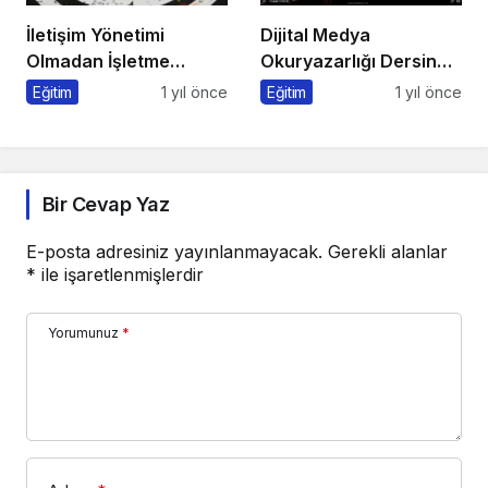
İletişim Yönetimi
Dijital Medya
Olmadan İşletme
Okuryazarlığı Dersinde
Yönetimi Olmaz
Dijital Markalaşma
Eğitim
1 yıl önce
Eğitim
1 yıl önce
Konuşuldu
Bir Cevap Yaz
E-posta adresiniz yayınlanmayacak.
Gerekli alanlar
*
ile işaretlenmişlerdir
Yorumunuz
*