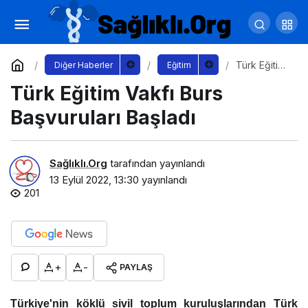
Kemalpaşa Gündüz Bakımevi Hizmete Açıldı
Yorum Yap
Paylaş
Türk Eğitim
Diğer Haberler
Eğitim
Vakfı Burs
Türk Eğitim Vakfı Burs
Başvuruları
Başladı
Başvuruları Başladı
Sağlıklı.Org
tarafından yayınlandı
13 Eylül 2022, 13:30
yayınlandı
201
+
-
PAYLAŞ
Türkiye'nin köklü sivil toplum kuruluşlarından Türk