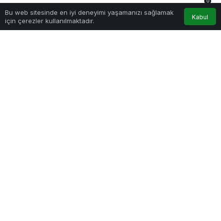
0
Sağlıklı.Org
tarafından yayınlandı
Bu web sitesinde en iyi deneyimi yaşamanızı sağlamak
13 Eylül 2022, 13:30
yayınlandı
Anasayfa
Akış
Hesabım
Bildirimler
Kabul
için çerezler kullanılmaktadır.
193
PAYLAŞ
Kemalpaşa Belediyesi Gündüz Bakımevi çalışan ve gelir
düzeyi düşük olan ailelere destek olmak amacı ile
Örnekköy’de hizmete açıldı
Göz Atın