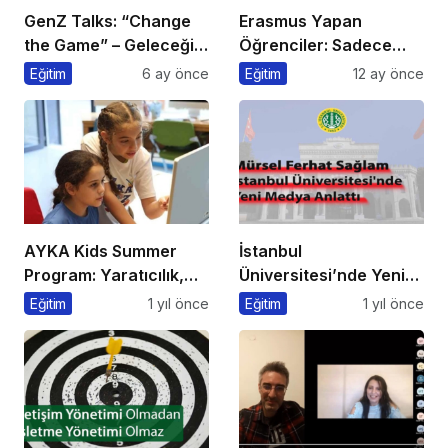
GenZ Talks: “Change
Erasmus Yapan
the Game” – Geleceği
Öğrenciler: Sadece
Tasarlayanlar Sahne
Ülke Değil, Bakış Açısı
Eğitim
6 ay önce
Eğitim
12 ay önce
Alıyor!
da Değişiyor
AYKA Kids Summer
İstanbul
Program: Yaratıcılık,
Üniversitesi’nde Yeni
Disiplin ve İngilizce Bir
Medya ve Dergicilik
Eğitim
1 yıl önce
Eğitim
1 yıl önce
Arada!
Konuşuldu