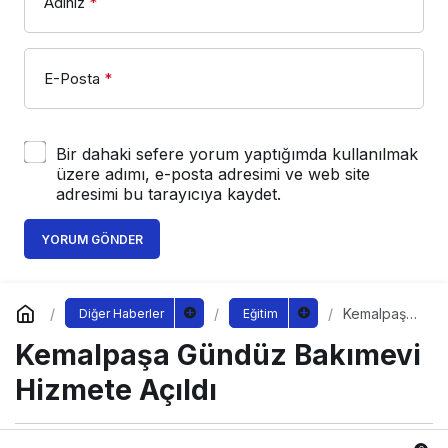
Adınız
*
E-Posta
*
Bir dahaki sefere yorum yaptığımda kullanılmak
üzere adımı, e-posta adresimi ve web site
adresimi bu tarayıcıya kaydet.
YORUM GÖNDER
Kemalpaşa
Diğer Haberler
Eğitim
Gündüz
Kemalpaşa Gündüz Bakımevi
Bakımevi
Hizmete
Açıldı
Hizmete Açıldı