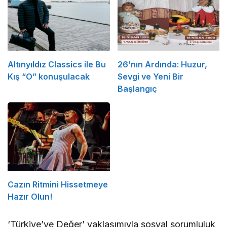
Altınyıldız Classics ile Bu
26’nın Ardında: Huzur,
Kış “O” konuşulacak
Sevgi ve Yeni Bir
Başlangıç
Cazın Ritmini Hissetmeye
Hazır Olun!
‘Türkiye’ye Değer’ yaklaşımıyla sosyal sorumluluk