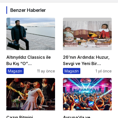
Benzer Haberler
Altınyıldız Classics ile
26’nın Ardında: Huzur,
Bu Kış “O”
Sevgi ve Yeni Bir
konuşulacak
Başlangıç
Magazin
11 ay önce
Magazin
1 yıl önce
Cazın Ritmini
Avrupa’da ve