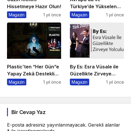
Hissetmeye Hazır Olun!
Türkiye’de Yükselen
Trend: Telefonsuz
Magazin
1 yıl önce
Magazin
1 yıl önce
Gece Kulüpleri
Plastic’ten “Her Gün”e
By Es: Esra Vüsale ile
Yapay Zekâ Destekli
Güzellikte Zirveye
Müzik Videosu
Yolculuk
Magazin
1 yıl önce
Magazin
1 yıl önce
Bir Cevap Yaz
E-posta adresiniz yayınlanmayacak.
Gerekli alanlar
*
ile işaretlenmişlerdir