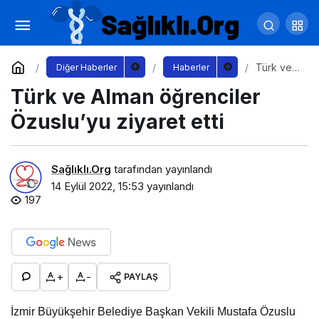
Başkan Dündar, Kosovalı Misafirleri Ağırladı
Yorum Yap
Paylaş
Türk ve
Diğer Haberler
Haberler
Alman
Türk ve Alman öğrenciler
öğrencile
r
Özuslu’y
Özuslu’yu ziyaret etti
u ziyaret
etti
Sağlıklı.Org
tarafından yayınlandı
14 Eylül 2022, 15:53
yayınlandı
197
+
-
PAYLAŞ
İzmir Büyükşehir Belediye Başkan Vekili Mustafa Özuslu