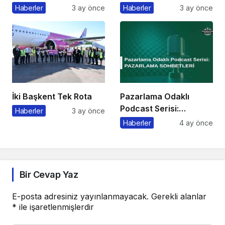
Bahar Festivali
Başlıyor
Haberler
3 ay önce
Haberler
3 ay önce
Kaçmaz!
İki Başkent Tek Rota
Pazarlama Odaklı
Podcast Serisi:
Haberler
3 ay önce
Pazarlama Sohbetleri
Haberler
4 ay önce
Bir Cevap Yaz
E-posta adresiniz yayınlanmayacak.
Gerekli alanlar
*
ile işaretlenmişlerdir