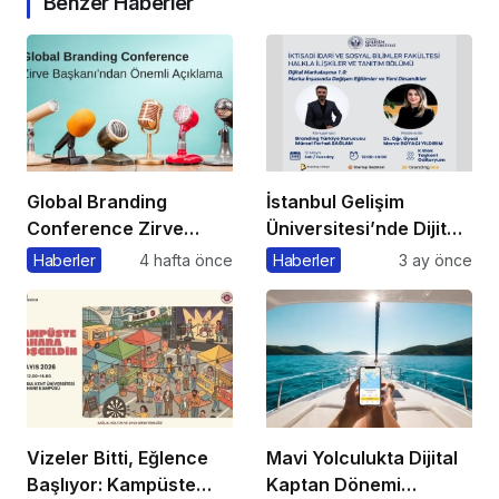
Benzer Haberler
Global Branding
İstanbul Gelişim
Conference Zirve
Üniversitesi’nde Dijital
Başkanı’ndan Önemli
Markalaşma 1.0
Haberler
4 hafta önce
Haberler
3 ay önce
Açıklama
Etkinliği Düzenlenecek
Vizeler Bitti, Eğlence
Mavi Yolculukta Dijital
Başlıyor: Kampüste
Kaptan Dönemi