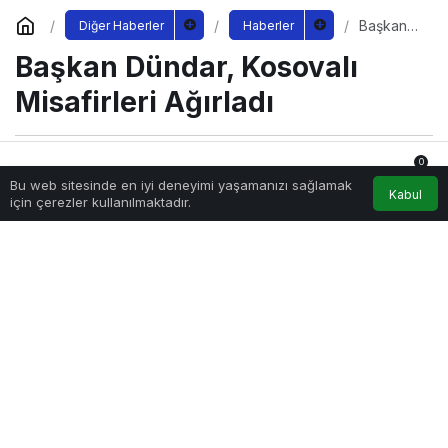
Başkan
Diğer Haberler
Haberler
Dündar,
Başkan Dündar, Kosovalı
Kosovalı
Misafirleri
Ağırladı
Misafirleri Ağırladı
0
Sağlıklı.Org
tarafından yayınlandı
Bu web sitesinde en iyi deneyimi yaşamanızı sağlamak
14 Eylül 2022, 15:53
yayınlandı
Anasayfa
Akış
Hesabım
Bildirimler
Kabul
için çerezler kullanılmaktadır.
182
PAYLAŞ
Osmangazi Belediye Başkanı Mustafa Dündar, Bursa’yı
ziyarete gelen T.C Kosova Din Hizmetleri Müşavirliği,
Kosova İslam Birliği Kadın Kolları Mahalli Din Görevlileri