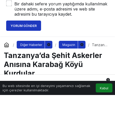
Bir dahaki sefere yorum yaptığımda kullanılmak
üzere adımı, e-posta adresimi ve web site
adresimi bu tarayıcıya kaydet.
YORUM GÖNDER
Tanzanya
Diğer Haberler
Magazin
’da Şehit
Tanzanya’da Şehit Askerler
Askerler
Anısına
Karabağ
Anısına Karabağ Köyü
Köyü
Kurdular
Kurdular
0
Bu web sitesinde en iyi deneyimi yaşamanızı sağlamak
Anasayfa
Akış
Hesabım
Bildirimler
Kabul
için çerezler kullanılmaktadır.
Sağlıklı.Org
tarafından yayınlandı
14 Eylül 2022, 17:24
yayınlandı
186