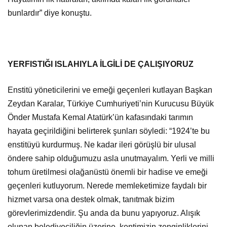
bunlardır” diye konuştu.
YERFISTIĞI ISLAHIYLA İLGİLİ DE ÇALIŞIYORUZ
Enstitü yöneticilerini ve emeği geçenleri kutlayan Başkan
Zeydan Karalar, Türkiye Cumhuriyeti’nin Kurucusu Büyük
Önder Mustafa Kemal Atatürk’ün kafasındaki tarımın
hayata geçirildiğini belirterek şunları söyledi: “1924’te bu
enstitüyü kurdurmuş. Ne kadar ileri görüşlü bir ulusal
öndere sahip olduğumuzu asla unutmayalım. Yerli ve milli
tohum üretilmesi olağanüstü önemli bir hadise ve emeği
geçenleri kutluyorum. Nerede memleketimize faydalı bir
hizmet varsa ona destek olmak, tanıtmak bizim
görevlerimizdendir. Şu anda da bunu yapıyoruz. Alışık
olunan belediyeciliğin üzerine, kentimizin zenginliklerini