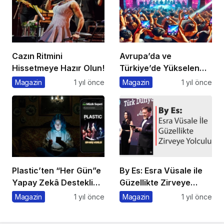
Cazın Ritmini
Avrupa’da ve
Hissetmeye Hazır Olun!
Türkiye’de Yükselen
Trend: Telefonsuz
Magazin
1 yıl önce
Magazin
1 yıl önce
Gece Kulüpleri
Plastic’ten “Her Gün”e
By Es: Esra Vüsale ile
Yapay Zekâ Destekli
Güzellikte Zirveye
Müzik Videosu
Yolculuk
Magazin
1 yıl önce
Magazin
1 yıl önce