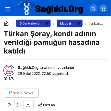
Tanzanya’da Şehit Askerler Anısına
Karabağ Köyü Kurdular
Yorum Yap
Paylaş
Türkan
Diğer Haberler
Magazin
Şoray,
Türkan Şoray, kendi adının
kendi
adının
verildiği
verildiği pamuğun hasadına
pamuğun
hasadına
katıldı
katıldı
Sağlıklı.Org
tarafından yayınlandı
29 Eylül 2022, 22:50
yayınlandı
176
+
-
PAYLAŞ