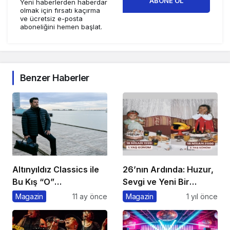
ABONE OL
Yeni haberlerden haberdar
olmak için fırsatı kaçırma
ve ücretsiz e-posta
aboneliğini hemen başlat.
Benzer Haberler
Altınyıldız Classics ile
26’nın Ardında: Huzur,
Bu Kış “O”
Sevgi ve Yeni Bir
konuşulacak
Başlangıç
Magazin
11 ay önce
Magazin
1 yıl önce