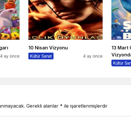
garı
10 Nisan Vizyonu
13 Mart
Vizyonda
4 ay önce
Kültür Sanat
4 ay önce
Kültür Sa
lanmayacak.
Gerekli alanlar
*
ile işaretlenmişlerdir