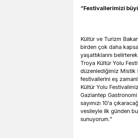
“Festivallerimizi bü
Kültür ve Turizm Bakanı
birden çok daha kapsay
yaşattıklarını belirter
Troya Kültür Yolu Festi
düzenlediğimiz Mistik
festivallerini eş zaman
Kültür Yolu Festivalim
Gaziantep Gastronomi Fe
sayımızı 10’a çıkaraca
vesileyle ilk günden b
sunuyorum.”