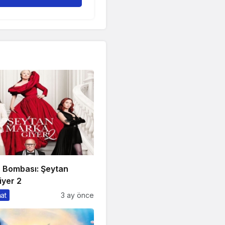
n Bombası: Şeytan
iyer 2
nat
3 ay önce