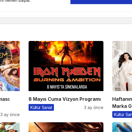
ini hemen başlat.
ması:
8 Mayıs Cuma Vizyon Programı
Haftanı
Marka G
Kültür Sanat
3 ay önce
3 ay önce
Kültür Sa