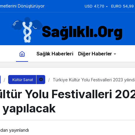
zmetlerini Dönüştürüyor
USD
47,70
EURO
54,99
Sağlık Haberleri
Diğer Haberler
Türkiye Kültür Yolu Festivalleri 2023 yılın
Kültür Sanat
ltür Yolu Festivalleri 20
 yapılacak
ndan yayınlandı