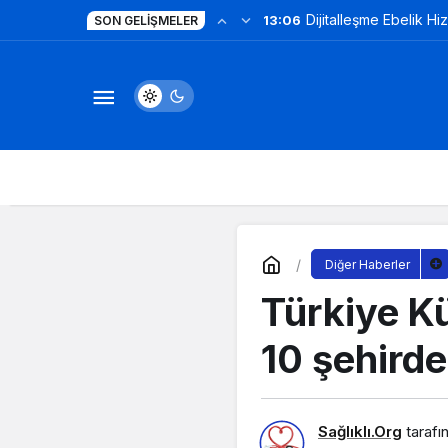
Dijitalleşme Ebelik Hi
13:06
SON GELIŞMELER
Diğer Haberler
Türkiye Kü
10 şehirde
Sağlıklı.Org
tarafı