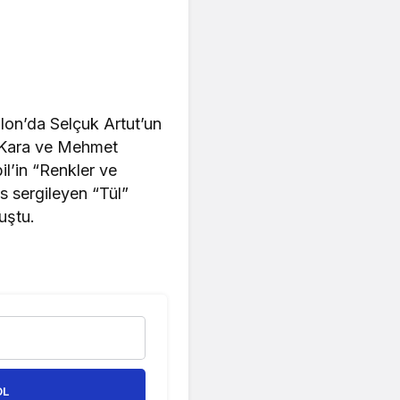
lon’da Selçuk Artut’un
l Kara ve Mehmet
l’in “Renkler ve
s sergileyen “Tül”
luştu.
OL