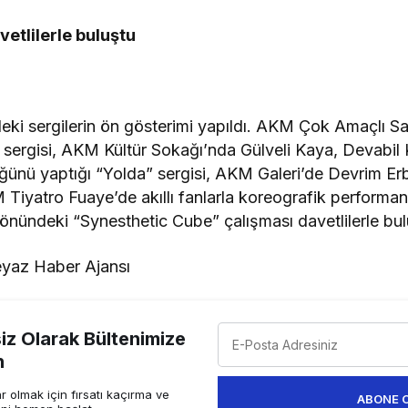
etlilerle buluştu
ki sergilerin ön gösterimi yapıldı. AKM Çok Amaçlı Sa
l sergisi, AKM Kültür Sokağı’nda Gülveli Kaya, Devabi
ünü yaptığı “Yolda” sergisi, AKM Galeri’de Devrim Erbi
 Tiyatro Fuaye’de akıllı fanlarla koreografik performan
nündeki “Synesthetic Cube” çalışması davetlilerle bu
yaz Haber Ajansı
z Olarak Bültenimize
n
 olmak için fırsatı kaçırma ve
ABONE 