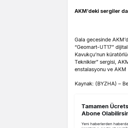
AKM’deki sergiler dav
Gala gecesinde AKM’de
“Geomart-UT17” dijita
Kavukçu’nun küratörlüğ
Teknikler” sergisi, AKM
enstalasyonu ve AKM ö
Kaynak: (BYZHA) – Be
Tamamen Ücretsi
Abone Olabilirsi
Yeni haberlerden haberdar