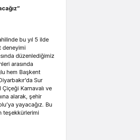
racağız”
ilinde bu yıl 5 ilde
at deneyimi
arasında düzenlediğimiz
hleri arasında
oğlu hem Başkent
 Diyarbakır’da Sur
l Çiçeği Karnavalı ve
ına alarak, şehir
dolu’ya yayacağız. Bu
n teşekkürlerimi