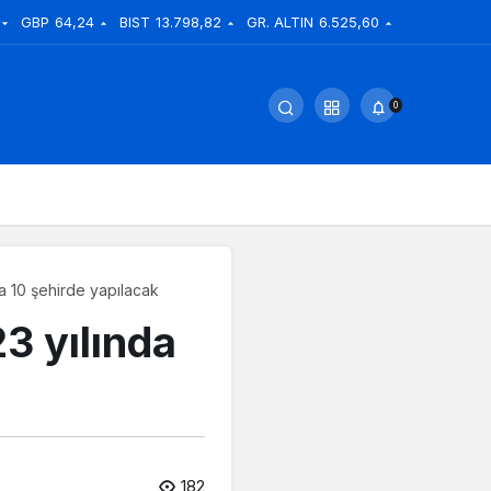
GBP
64,24
BIST
13.798,82
GR. ALTIN
6.525,60
0
da 10 şehirde yapılacak
23 yılında
182