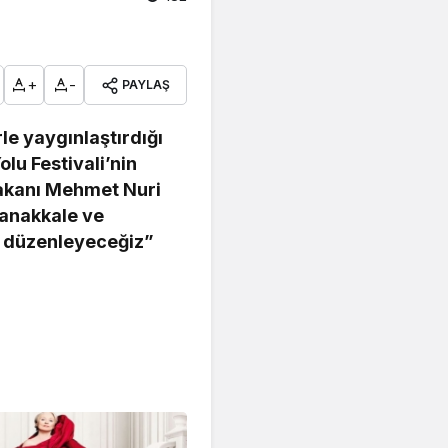
+
-
PAYLAŞ
le yaygınlaştırdığı
lu Festivali’nin
 Bakanı Mehmet Nuri
Çanakkale ve
e düzenleyeceğiz”