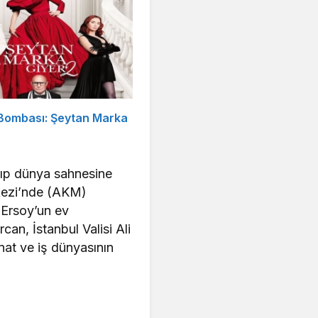
 Bombası: Şeytan Marka
rıp dünya sahnesine
rkezi’nde (AKM)
 Ersoy’un ev
an, İstanbul Valisi Ali
nat ve iş dünyasının