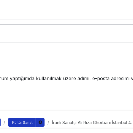
rum yaptığımda kullanılmak üzere adımı, e-posta adresimi v
İranlı Sanatçı Ali Rıza Ghorbani İstanbul 4.
Kültür Sanat
Festivali’nde 4 Ekim’de AKM’de