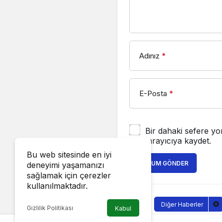
Adınız
*
E-Posta
*
Bir dahaki sefere yo
tarayıcıya kaydet.
Bu web sitesinde en iyi
YORUM GÖNDER
deneyimi yaşamanızı
sağlamak için çerezler
kullanılmaktadır.
Diğer Haberler
Gizlilik Politikası
Kabul