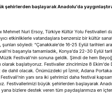
yük şehirlerden başlayarak Anadolu’da yaygınlaştı
 Mehmet Nuri Ersoy, Türkiye Kültür Yolu Festivalleri dah
ıcı etkinliklerle vatandaşlara benzersiz bir kültür san
ek, şunları söyledi: “Çanakkale’de 16-25 Eylül tarihleri 
vali’ni başarıyla tamamladık, Konya’da 22-30 Eylül tari
 Müzik Festivali’nin sonuna geldik. Şimdi de hem Bey
lı olarak başlatıyoruz. Festivaller zincirimize 8 Ekim’de
iz de dahil olacak. Önümüzdeki yıl İzmir, Adana Portaka
stivali’nin yanı sıra iki şehrimizi daha festival kapsam
ğız. Festivallerimizi büyük şehirlerden başlayarak Ana
u yana bizlere destek veren tüm paydaşlarımıza en içte