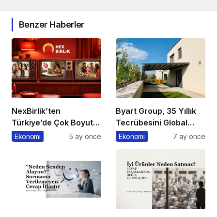
Benzer Haberler
NexBirlik’ten
Byart Group, 35 Yıllık
Türkiye’de Çok Boyutlu
Tecrübesini Global
Marka Hamlesi
Başarıya Dönüştürüyor
Ekonomi
5 ay önce
Ekonomi
7 ay önce