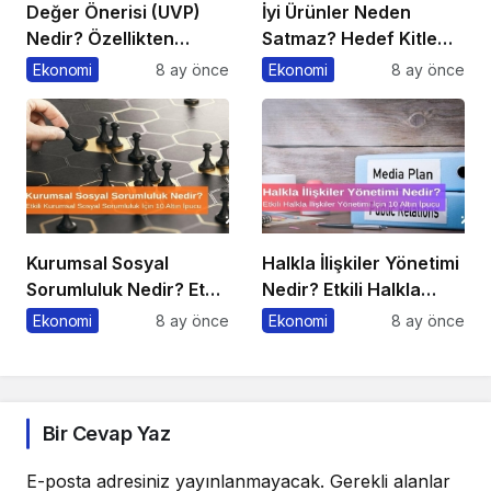
Değer Önerisi (UVP)
İyi Ürünler Neden
Nedir? Özellikten
Satmaz? Hedef Kitle
Faydaya Geçiş
Yanılgısı
Ekonomi
8 ay önce
Ekonomi
8 ay önce
Kurumsal Sosyal
Halkla İlişkiler Yönetimi
Sorumluluk Nedir? Etkili
Nedir? Etkili Halkla
Kurumsal Sosyal
İlişkiler Yönetimi İçin 10
Ekonomi
8 ay önce
Ekonomi
8 ay önce
Sorumluluk İçin 10 Altın
Altın İpucu
Öneri
Bir Cevap Yaz
E-posta adresiniz yayınlanmayacak.
Gerekli alanlar