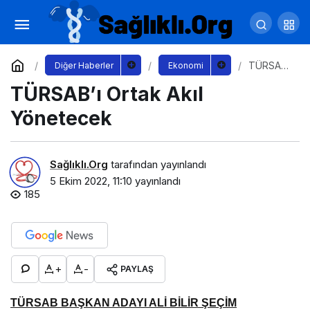
MilSOFT ve Bites Savunma İş Birliği
Anlaşması İmzaladı
Yorum Yap
Paylaş
TÜRSAB’ı
Diğer Haberler
Ekonomi
Ortak Akıl
TÜRSAB’ı Ortak Akıl
Yönetece
k
Yönetecek
Sağlıklı.Org
tarafından yayınlandı
5 Ekim 2022, 11:10
yayınlandı
185
+
-
PAYLAŞ
TÜRSAB BAŞKAN ADAYI ALİ BİLİR ŞEÇİM