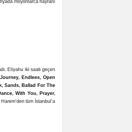
ünyada milyonlarca hayranı
dı. Eliyahu iki saati geçen
’
Journey, Endlees, Open
k, Sands, Ballad For The
ance, With You, Prayer,
ri Harem’den tüm İstanbul’a