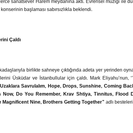
nlerce sanatsever Harem meydanına aktı. Evrensel müziği ile d
konserinin başlaması sabırsızlıkla beklendi.
rini Çaldı
daşlarıyla birlikte sahneye çıktığında adeta yer yerinden oyna
erini Üsküdar ve İstanbullular için çaldı. Mark Eliyahu’nun, ‘
 Uzaklara Savrulalım, Hope, Drops, Sunshine, Coming Bac
 Now, Do You Remember, Krav Shtiya, Tinnitus, Flood D
e Magnificent Nine, Brothers Getting Together’’
adlı bestele