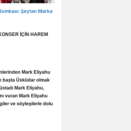
 Bombası: Şeytan Marka
KONSER İÇİN HAREM
nlerinden Mark Eliyahu
ne başta Üsküdar olmak
üstadı Mark Eliyahu,
ını vuran Mark Eliyahu
iler ve söyleşilerle dolu