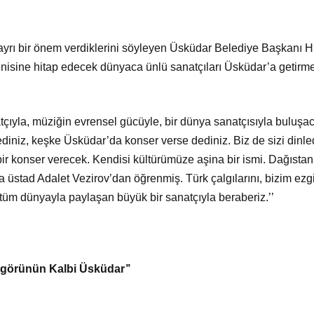
 ayrı bir önem verdiklerini söyleyen Üsküdar Belediye Başkanı 
nisine hitap edecek dünyaca ünlü sanatçıları Üsküdar’a getirme
natçıyla, müziğin evrensel gücüyle, bir dünya sanatçısıyla buluş
ediniz, keşke Üsküdar’da konser verse dediniz. Biz de sizi dinl
r konser verecek. Kendisi kültürümüze aşina bir ismi. Dağıstan
stad Adalet Vezirov’dan öğrenmiş. Türk çalgılarını, bizim ezgil
, tüm dünyayla paylaşan büyük bir sanatçıyla beraberiz.’’
şgörünün Kalbi Üsküdar’’