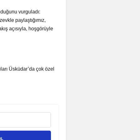
lduğunu vurguladı:
zevkle paylaştığımız,
akış açısıyla, hoşgörüyle
ları Üsküdar’da çok özel
OL