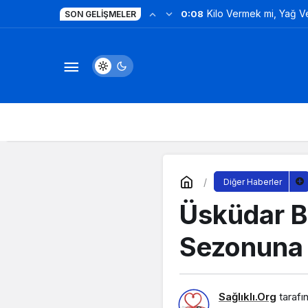
Kilo Vermek mi, Yağ 
0:08
SON GELIŞMELER
Değil!
Diğer Haberler
Üsküdar B
Sezonuna 
Sağlıklı.Org
tarafı