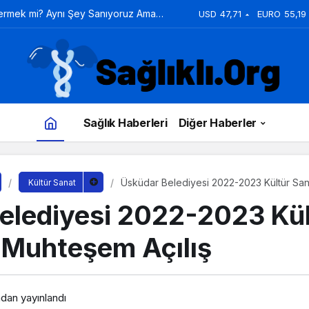
Vermek mi? Aynı Şey Sanıyoruz Ama
USD
47,71
EURO
55,19
Sağlık Haberleri
Diğer Haberler
Üsküdar Belediyesi 2022-2023 Kültür S
Kültür Sanat
Açılış
elediyesi 2022-2023 Kül
Muhteşem Açılış
ndan yayınlandı