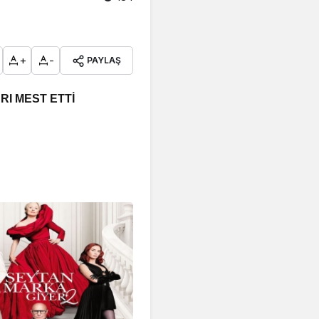
+
-
PAYLAŞ
I MEST ETTİ