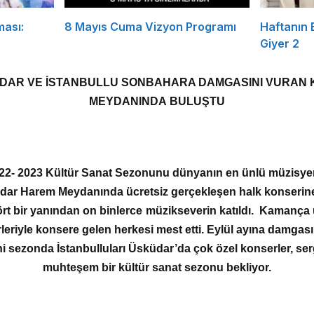
ması:
8 Mayıs Cuma Vizyon Programı
Haftanın
Giyer 2
DAR VE İSTANBULLU SONBAHARA DAMGASINI VURAN 
MEYDANINDA BULUŞTU
22- 2023 Kültür Sanat Sezonunu dünyanın en ünlü müzisye
sküdar Harem Meydanında ücretsiz gerçekleşen halk konseri
ört bir yanından on binlerce müzikseverin katıldı. Kamança 
rleriyle konsere gelen herkesi mest etti. Eylül ayına damgas
 sezonda İstanbulluları Üsküdar’da çok özel konserler, serg
muhteşem bir kültür sanat sezonu bekliyor.