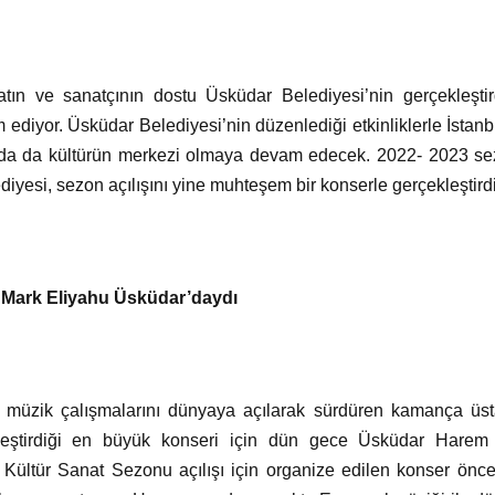
atın ve sanatçının dostu Üsküdar Belediyesi’nin gerçekleştirdiğ
diyor. Üsküdar Belediyesi’nin düzenlediği etkinliklerle İstanbu
da da kültürün merkezi olmaya devam edecek. 2022- 2023 sezon
yesi, sezon açılışını yine muhteşem bir konserle gerçekleştirdi
Mark Eliyahu Üsküdar’daydı
 müzik çalışmalarını dünyaya açılarak sürdüren kamança üs
kleştirdiği en büyük konseri için dün gece Üsküdar Harem
Kültür Sanat Sezonu açılışı için organize edilen konser önc