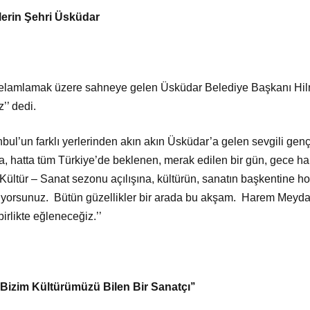
lerin Şehri Üsküdar
selamlamak üzere sahneye gelen Üsküdar Belediye Başkanı Hilm
’’ dedi.
anbul’un farklı yerlerinden akın akın Üsküdar’a gelen sevgili genç
, hatta tüm Türkiye’de beklenen, merak edilen bir gün, gece hal
ültür – Sanat sezonu açılışına, kültürün, sanatın başkentine h
orsunuz. Bütün güzellikler bir arada bu akşam. Harem Meyd
birlikte eğleneceğiz.’’
Bizim Kültürümüzü Bilen Bir Sanatçı’’