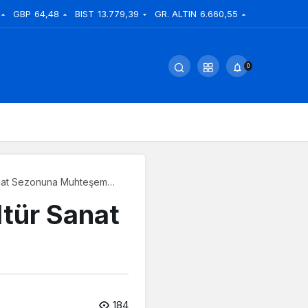
GBP
64,48
BIST
13.779,39
GR. ALTIN
6.660,55
0
anat Sezonuna Muhteşem
tür Sanat
184