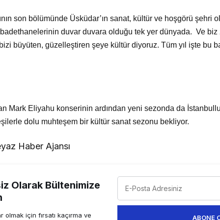
ın son bölümünde Üsküdar’ın sanat, kültür ve hoşgörü şehri o
ibadethanelerinin duvar duvara olduğu tek yer dünyada. Ve biz 
izi büyüten, güzelleştiren şeye kültür diyoruz. Tüm yıl işte bu b
 Mark Eliyahu konserinin ardından yeni sezonda da İstanbullu
eşilerle dolu muhteşem bir kültür sanat sezonu bekliyor.
yaz Haber Ajansı
z Olarak Bültenimize
n
 olmak için fırsatı kaçırma ve
ABONE 