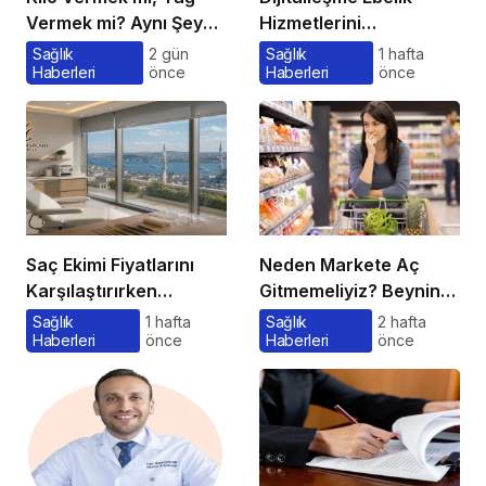
Vermek mi? Aynı Şey
Hizmetlerini
Sanıyoruz Ama Değil!
Dönüştürüyor
Sağlık
2 gün
Sağlık
1 hafta
Haberleri
önce
Haberleri
önce
Saç Ekimi Fiyatlarını
Neden Markete Aç
Karşılaştırırken
Gitmemeliyiz? Beynin
Gözden Kaçan
Satın Alma Psikolojisi
Sağlık
1 hafta
Sağlık
2 hafta
Haberleri
önce
Haberleri
önce
Maliyetler