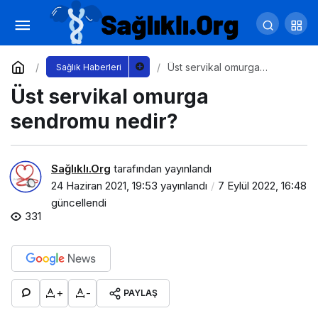
Aşırı terliyorsanız
Yorum Yap
Paylaş
Üst servikal omurga
Sağlık Haberleri
sendromu nedir?
Üst servikal omurga
sendromu nedir?
Sağlıklı.Org
tarafından yayınlandı
24 Haziran 2021, 19:53
yayınlandı
7 Eylül 2022, 16:48
güncellendi
331
+
-
PAYLAŞ