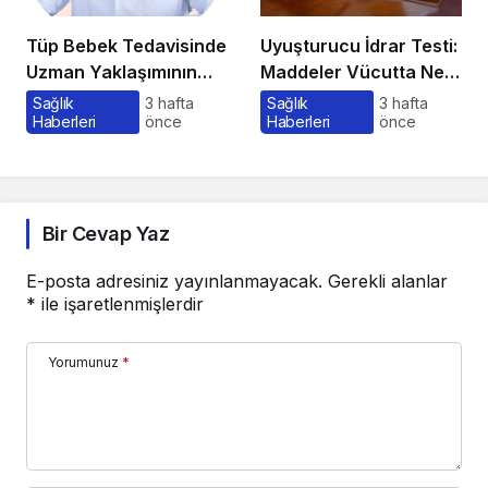
Tüp Bebek Tedavisinde
Uyuşturucu İdrar Testi:
Uzman Yaklaşımının
Maddeler Vücutta Ne
Önemi ve Bilinmesi
Kadar Kalır, Süreç
Sağlık
3 hafta
Sağlık
3 hafta
Haberleri
önce
Haberleri
önce
Gerekenler
Nasıl İşler?
Bir Cevap Yaz
E-posta adresiniz yayınlanmayacak.
Gerekli alanlar
*
ile işaretlenmişlerdir
Yorumunuz
*