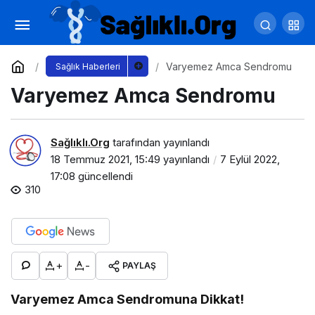
Varis
Yorum Yap
Paylaş
Varyemez Amca Sendromu
Sağlık Haberleri
Varyemez Amca Sendromu
Sağlıklı.Org
tarafından yayınlandı
18 Temmuz 2021, 15:49
yayınlandı
7 Eylül 2022,
17:08
güncellendi
310
+
-
PAYLAŞ
Varyemez Amca Sendromuna Dikkat!