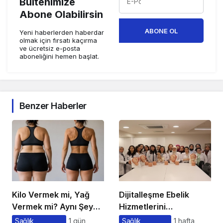
Bültenimize
Abone Olabilirsin
ABONE OL
Yeni haberlerden haberdar
olmak için fırsatı kaçırma
ve ücretsiz e-posta
aboneliğini hemen başlat.
Benzer Haberler
Kilo Vermek mi, Yağ
Dijitalleşme Ebelik
Vermek mi? Aynı Şey
Hizmetlerini
Sanıyoruz Ama Değil!
Dönüştürüyor
Sağlık
1 gün
Sağlık
1 hafta