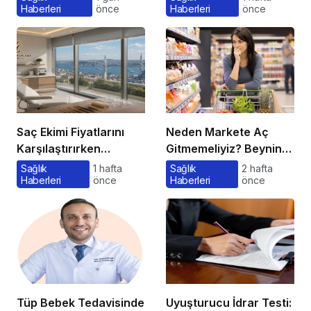
Haberleri
önce
Haberleri
önce
Saç Ekimi Fiyatlarını
Neden Markete Aç
Karşılaştırırken
Gitmemeliyiz? Beynin
Gözden Kaçan
Satın Alma Psikolojisi
Sağlık
1 hafta
Sağlık
2 hafta
Haberleri
önce
Haberleri
önce
Maliyetler
Tüp Bebek Tedavisinde
Uyuşturucu İdrar Testi: