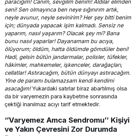
paracığım! Canım, sevgilim benim! Aldılar elimden
seni! Sen olmayınca ben neye sığınırım artık,
neyle avunur, neyle sevinirim? Her şey bitti benim
için; dünyada yapacak işim kalmadı. Sensiz ne
yaparım, nasıl yaşarım? Olacak şey mi? Bana
bunu nasıl yaparlar! Dayanamam bu acıya,
ölüyorum; öldüm, hatta öldümde gömdüler beni!
Hadi, gelsin bütün jandarmalar, polisler, tüfekler,
hâkimler, mahkemeler, işkenceler, darağaçları,
cellatlar! Astıracağım, bütün dünyayı astıracağım.
Yine de paramı bulamazsam kendi kendimi
asacağım!
Yukardaki satırlar biraz abartılmış olsa
da bir varyemezin para kaybetme sonrasında
çektiği inanılmaz acıyı tarif etmektedir.
‘’Varyemez Amca Sendromu’’ Kişiyi
ve Yakın Çevresini Zor Durumda