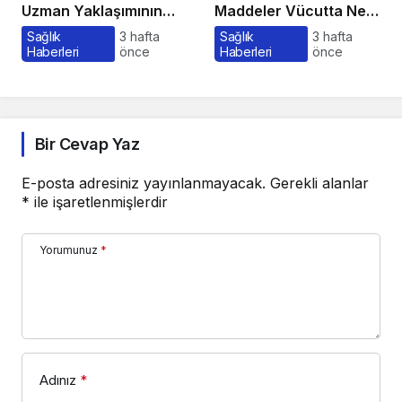
Uzman Yaklaşımının
Maddeler Vücutta Ne
Önemi ve Bilinmesi
Kadar Kalır, Süreç
Sağlık
3 hafta
Sağlık
3 hafta
Haberleri
önce
Haberleri
önce
Gerekenler
Nasıl İşler?
Bir Cevap Yaz
E-posta adresiniz yayınlanmayacak.
Gerekli alanlar
*
ile işaretlenmişlerdir
Yorumunuz
*
Adınız
*