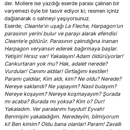
der. Moliere ise yazdığı eserde parası çalınan bir
varyemezi öyle bir tasvir ediyor ki; resmen içiniz
dağlanarak o sahneyi yaşıyorsunuz.
Eserde;
Cleante’ın uşağı La Fleche, Harpagon’un
parasının yerini bulur ve parayı alarak efendisi
Cleante’e götürür. Parasının çalındığına inanan
Harpagon veryansın ederek bağırmaya başlar.
Yetişin! Hırsız var! Yakalayın! Adam öldürüyorlar!
Cankurtaran yok mu? Hak, adalet nerede?
Vurdular! Canımı aldılar! Gırtlağımı kestiler!
Paramı çaldılar, Kim aldı, kim? Ne oldu? Nerede?
Nereye saklandı? Ne yapayım? Nasıl bulayım?
Nereye koşayım? Nereye koşmayayım? Şurada
mı acaba? Burada mı yoksa? Kim o? Dur!
Yakaladım. Ver paralarımı haydut! Eyvah!
Benmişim yakaladığım. Neredeyim, bilmiyorum
ki! Ben kimim? Oldu bana olanlar! Param! Zavallı