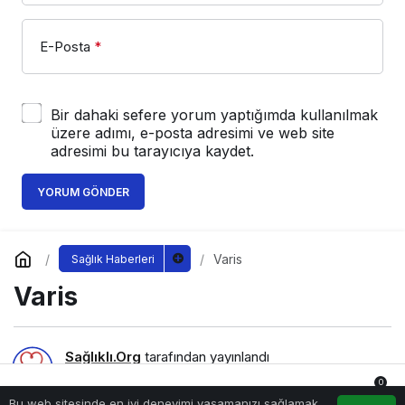
E-Posta
*
Bir dahaki sefere yorum yaptığımda kullanılmak
üzere adımı, e-posta adresimi ve web site
adresimi bu tarayıcıya kaydet.
YORUM GÖNDER
Varis
Sağlık Haberleri
Varis
Sağlıklı.Org
tarafından yayınlandı
18 Temmuz 2021, 15:44
yayınlandı
7 Eylül 2022,
0
17:09
güncellendi
Bu web sitesinde en iyi deneyimi yaşamanızı sağlamak