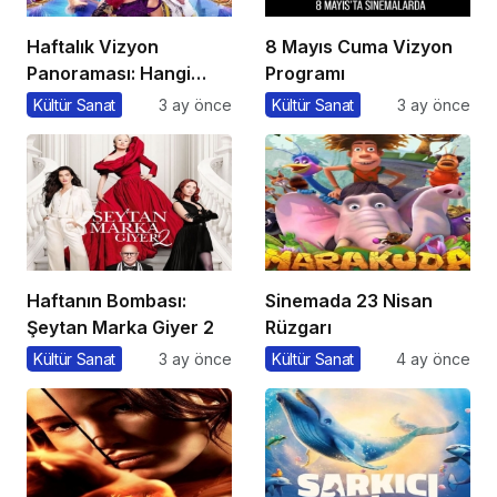
Haftalık Vizyon
8 Mayıs Cuma Vizyon
Panoraması: Hangi
Programı
Filmi İzlemeli?
Kültür Sanat
3 ay önce
Kültür Sanat
3 ay önce
Haftanın Bombası:
Sinemada 23 Nisan
Şeytan Marka Giyer 2
Rüzgarı
Kültür Sanat
3 ay önce
Kültür Sanat
4 ay önce