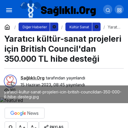
Türk tiyatrosunun dev ismi Genco Erkal'ın
belgeseli “Genco", 17 Haziran'da Netflix'te yayında!
Yorum Yap
Paylaş
Yaratıc
Diğer Haberler
Kültür Sanat
ı
Yaratıcı kültür-sanat projeleri
kültür-
sanat
projel
için British Council'dan
eri için
British
350.000 TL hibe desteği
Counci
l'dan
350.00
0 TL
Sağlıklı.Org
tarafından yayınlandı
hibe
15 Haziran 2023, 08:45
yayınlandı
deste
181
ği
yaratici-kultur-sanat-projeleri-icin-british-councildan-350-000-
tl-hibe-destegi.jpg
+
-
PAYLAŞ