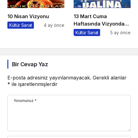
10 Nisan Vizyonu
13 Mart Cuma
Haftasında Vizyonda
Kültür Sanat
4 ay önce
Hangi Filmler Var?
Kültür Sanat
5 ay önce
Bir Cevap Yaz
E-posta adresiniz yayınlanmayacak.
Gerekli alanlar
*
ile işaretlenmişlerdir
Yorumunuz
*