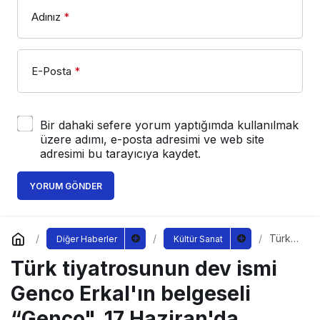
Adınız
*
E-Posta
*
Bir dahaki sefere yorum yaptığımda kullanılmak
üzere adımı, e-posta adresimi ve web site
adresimi bu tarayıcıya kaydet.
YORUM GÖNDER
Türk
Diğer Haberler
Kültür Sanat
tiyatro
Türk tiyatrosunun dev ismi
sunun
dev
ismi
Genco Erkal'ın belgeseli
Genco
Erkal'ı
“Genco", 17 Haziran'da