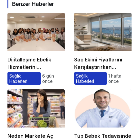
Benzer Haberler
Dijitalleşme Ebelik
Saç Ekimi Fiyatlarını
Hizmetlerini
Karşılaştırırken
Dönüştürüyor
Gözden Kaçan
Sağlık
6 gün
Sağlık
1 hafta
Haberleri
önce
Haberleri
önce
Maliyetler
Neden Markete Aç
Tüp Bebek Tedavisinde