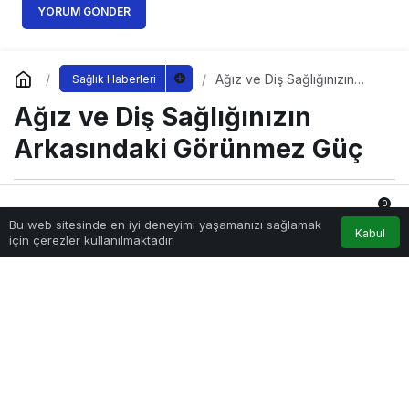
YORUM GÖNDER
Ağız ve Diş Sağlığınızın
Sağlık Haberleri
Arkasındaki Görünmez Güç
Ağız ve Diş Sağlığınızın
Arkasındaki Görünmez Güç
0
Sağlıklı.Org
tarafından yayınlandı
Bu web sitesinde en iyi deneyimi yaşamanızı sağlamak
12 Haziran 2026, 00:46
yayınlandı
12 Haziran 2026,
Anasayfa
Akış
Hesabım
Bildirimler
Kabul
için çerezler kullanılmaktadır.
00:47
güncellendi
10.331