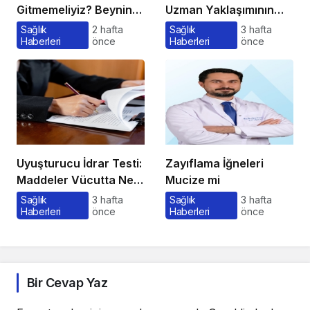
Gitmemeliyiz? Beynin
Uzman Yaklaşımının
Satın Alma Psikolojisi
Önemi ve Bilinmesi
Sağlık
2 hafta
Sağlık
3 hafta
Haberleri
önce
Haberleri
önce
Gerekenler
Uyuşturucu İdrar Testi:
Zayıflama İğneleri
Maddeler Vücutta Ne
Mucize mi
Kadar Kalır, Süreç
Sağlık
3 hafta
Sağlık
3 hafta
Haberleri
önce
Haberleri
önce
Nasıl İşler?
Bir Cevap Yaz