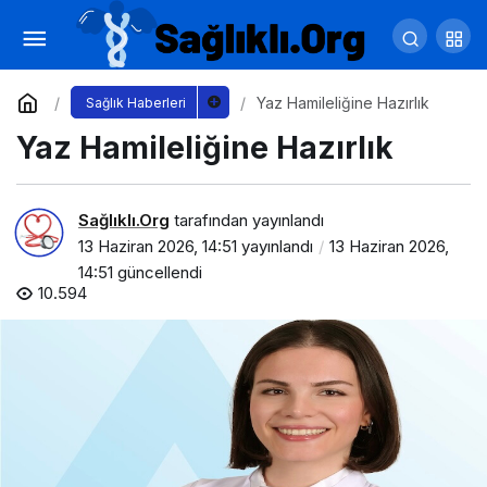
Ağız ve Diş Sağlığınızın Arkasındaki
Görünmez Güç
Yorum Yap
Paylaş
Yaz Hamileliğine Hazırlık
Sağlık Haberleri
Yaz Hamileliğine Hazırlık
Sağlıklı.Org
tarafından yayınlandı
13 Haziran 2026, 14:51
yayınlandı
13 Haziran 2026,
14:51
güncellendi
10.594