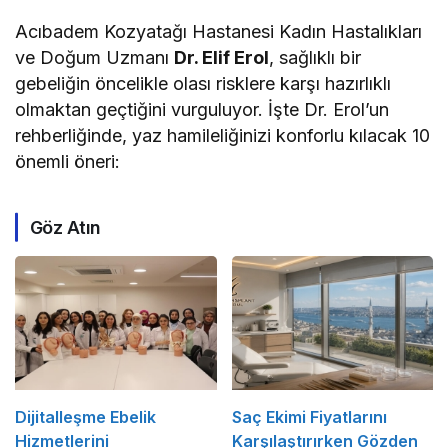
Acıbadem Kozyatağı Hastanesi Kadın Hastalıkları
ve Doğum Uzmanı
Dr. Elif Erol
, sağlıklı bir
gebeliğin öncelikle olası risklere karşı hazırlıklı
olmaktan geçtiğini vurguluyor. İşte Dr. Erol’un
rehberliğinde, yaz hamileliğinizi konforlu kılacak 10
önemli öneri:
Göz Atın
Dijitalleşme Ebelik
Saç Ekimi Fiyatlarını
Hizmetlerini
Karşılaştırırken Gözden