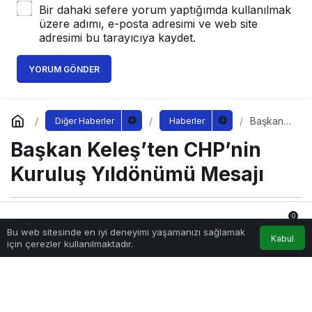
Bir dahaki sefere yorum yaptığımda kullanılmak
üzere adımı, e-posta adresimi ve web site
adresimi bu tarayıcıya kaydet.
YORUM GÖNDER
Başkan
Diğer Haberler
Haberler
Keleş’ten
Başkan Keleş’ten CHP’nin
CHP’nin
Kuruluş
Yıldönüm
Kuruluş Yıldönümü Mesajı
ü Mesajı
0
Sağlıklı.Org
tarafından yayınlandı
Bu web sitesinde en iyi deneyimi yaşamanızı sağlamak
9 Eylül 2022, 09:00
yayınlandı
Anasayfa
Akış
Hesabım
Bildirimler
Kabul
için çerezler kullanılmaktadır.
222