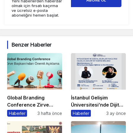
Yeni haberlerden haberdar
olmak için fırsatı kaçırma
ve ücretsiz e-posta
aboneliğini hemen başlat.
Benzer Haberler
Global Branding
İstanbul Gelişim
Conference Zirve
Üniversitesi’nde Dijital
Başkanı’ndan Önemli
Markalaşma 1.0
Haberler
3 hafta önce
Haberler
3 ay önce
Açıklama
Etkinliği Düzenlenecek