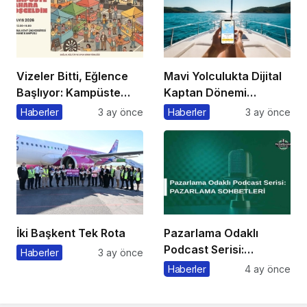
Vizeler Bitti, Eğlence
Mavi Yolculukta Dijital
Başlıyor: Kampüste
Kaptan Dönemi
Bahar Festivali
Başlıyor
Haberler
3 ay önce
Haberler
3 ay önce
Kaçmaz!
İki Başkent Tek Rota
Pazarlama Odaklı
Podcast Serisi:
Haberler
3 ay önce
Pazarlama Sohbetleri
Haberler
4 ay önce