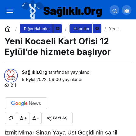
Başkan Keleş’ten CHP’nin Kuruluş
Yıldönümü Mesajı
Yorum Yap
Paylaş
Yeni
Diğer Haberler
Haberler
Kocaeli
Yeni Kocaeli Kart Ofisi 12
Kart Ofisi
12
Eylül’de
Eylül’de hizmete başlıyor
hizmete
başlıyor
Sağlıklı.Org
tarafından yayınlandı
9 Eylül 2022, 09:00
yayınlandı
211
+
-
PAYLAŞ
İzmit Mimar Sinan Yaya Üst Geçidi’nin sahil