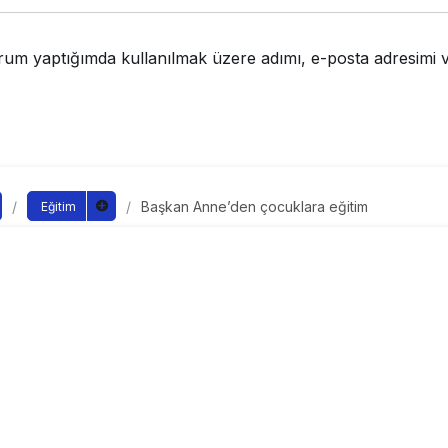
rum yaptığımda kullanılmak üzere adımı, e-posta adresimi v
Başkan Anne’den çocuklara eğitim
Eğitim
ne’den çocuklara eğitim
ndan yayınlandı
yayınlandı