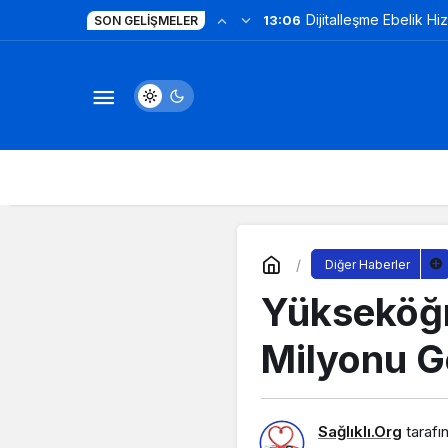
Dijitalleşme Ebelik Hi
13:06
SON GELIŞMELER
Diğer Haberler
Yükseköğr
Milyonu G
Sağlıklı.Org
tarafı