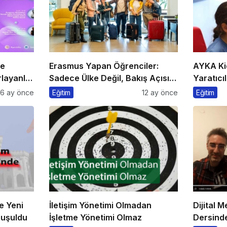
he
Erasmus Yapan Öğrenciler:
AYKA Ki
layanlar
Sadece Ülke Değil, Bakış Açısı
Yaratıcıl
da Değişiyor
Bir Arad
6 ay önce
Eğitim
12 ay önce
Eğitim
e Yeni
İletişim Yönetimi Olmadan
Dijital 
nuşuldu
İşletme Yönetimi Olmaz
Dersinde