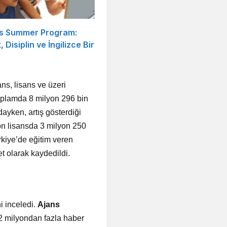
s Summer Program:
, Disiplin ve İngilizce Bir
ans, lisans ve üzeri
 toplamda 8 milyon 296 bin
ayken, artış gösterdiği
 ön lisansda 3 milyon 250
kiye’de eğitim veren
et olarak kaydedildi.
i inceledi.
Ajans
a 2 milyondan fazla haber