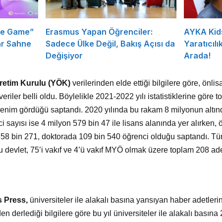
he Game”
Erasmus Yapan Öğrenciler:
AYKA Kid
ar Sahne
Sadece Ülke Değil, Bakış Açısı da
Yaratıcılık
Değişiyor
Arada!
retim Kurulu (YÖK)
verilerinden elde ettiği bilgilere göre, önlis
veriler belli oldu. Böylelikle 2021-2022 yılı istatistiklerine göre
enim gördüğü saptandı. 2020 yılında bu rakam 8 milyonun altınd
i sayısı ise 4 milyon 579 bin 47 ile lisans alanında yer alırken,
358 bin 271, doktorada 109 bin 540 öğrenci olduğu saptandı. Tür
’u devlet, 75’i vakıf ve 4’ü vakıf MYÖ olmak üzere toplam 208 ad
s Press,
üniversiteler ile alakalı basına yansıyan haber adetlerin
den derlediği bilgilere göre bu yıl üniversiteler ile alakalı basın