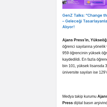
GenZ Talks: “Change t
– Geleceği Tasarlayanl
Alıyor!
Ajans Press’in, Yükseöğ
öğrenci sayılarına yönelik 
959 öğrencinin yüksek öğr
kaydedildi. En fazla öğrenc
bin 101, yüksek lisansda 
üniversite sayıları ise 129
Medya takip kurumu
Ajan
Press
dijital basın arşivin