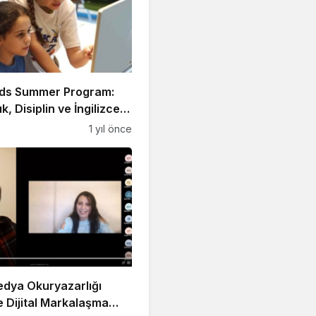
ds Summer Program:
ık, Disiplin ve İngilizce
a!
1 yıl önce
Medya Okuryazarlığı
 Dijital Markalaşma