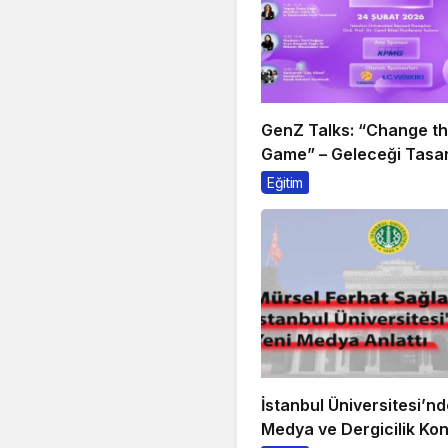
GenZ Talks: “Change t
Game” – Geleceği Tasar
Sahne Alıyor!
Eğitim
İstanbul Üniversitesi’nd
Medya ve Dergicilik Ko