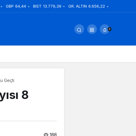
GBP
64,44
BIST
13.779,39
GR. ALTIN
6.656,22
0
nu Geçti
yısı 8
188