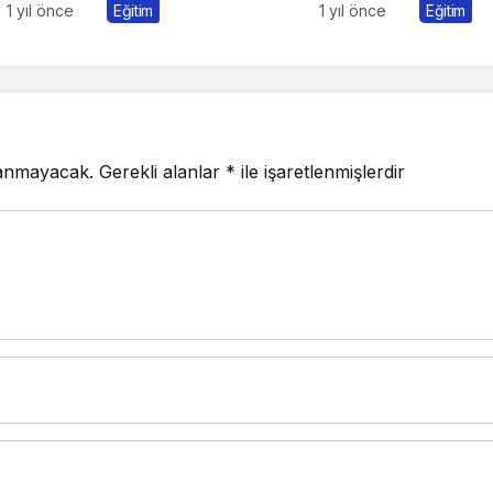
Konuşul
1 yıl önce
Eğitim
1 yıl önce
Eğitim
lanmayacak.
Gerekli alanlar
*
ile işaretlenmişlerdir