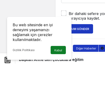
Bir dahaki sefere yo
tarayıcıya kaydet.
Bu web sitesinde en iyi
YORUM GÖNDER
deneyimi yaşamanızı
sağlamak için çerezler
kullanılmaktadır.
Diğer Haberler
Gizlilik Politikası
Kabul
Başkan An
Başkan Anne’den çocuklara eğitim
Sağlıklı.Org
tarafı
14 Eylül 2022, 16:02