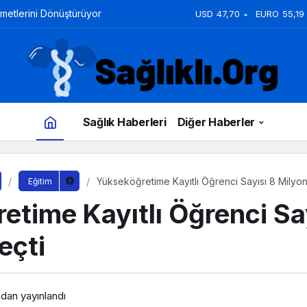
zmetlerini Dönüştürüyor
USD
47,70
EURO
55,19
Sağlık Haberleri
Diğer Haberler
Yükseköğretime Kayıtlı Öğrenci Sayısı 8 Milyo
Eğitim
etime Kayıtlı Öğrenci Sa
eçti
ndan yayınlandı