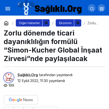
Türkiye’nin uluslararası ilk ceviz konferansı
29 Eylül’de
Yorum Yap
Paylaş
Zorlu
Diğer Haberler
Ekonomi
dönemde
Zorlu dönemde ticari
ticari
dayanıklılı
ğın
dayanıklılığın formülü
formülü
“Simon-
“Simon-Kucher Global İnşaat
Kucher
Global
Zirvesi”nde paylaşılacak
İnşaat
Zirvesi”n
de
paylaşıla
Sağlıklı.Org
tarafından yayınlandı
cak
12 Eylül 2022, 11:30
yayınlandı
199