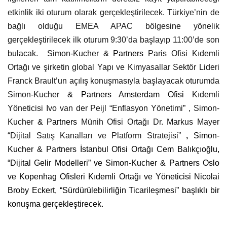
etkinlik iki oturum olarak gerçekleştirilecek. Türkiye’nin de
bağlı olduğu EMEA APAC bölgesine yönelik
gerçekleştirilecek ilk oturum 9:30’da başlayıp 11:00’de son
bulacak. Simon-Kucher
& Partners
Paris Ofisi Kıdemli
Ortağı ve şirketin global Yapı ve Kimyasallar Sektör Lideri
Franck Brault’un açılış konuşmasıyla başlayacak oturumda
Simon-Kucher
& Partners Amsterdam Ofisi
Kıdemli
Yöneticisi Ivo van der Peijl “Enflasyon Yönetimi” , Simon-
Kucher
& Partners
Münih Ofisi Ortağı Dr. Markus Mayer
“Dijital Satış Kanalları ve Platform Stratejisi”
,
Simon-
Kucher
& Partners İstanbul Ofisi Ortağı Cem Balıkçıoğlu,
“Dijital Gelir Modelleri” ve Simon-Kucher & Partners Oslo
ve Kopenhag Ofisleri Kıdemli Ortağı ve Yöneticisi Nicolai
Broby Eckert, “Sürdürülebilirliğin Ticarileşmesi” başlıklı bir
konuşma gerçekleştirecek.