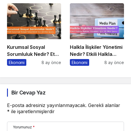
Kurumsal Sosyal
Halkla İlişkiler Yönetimi
Sorumluluk Nedir? Etkili
Nedir? Etkili Halkla
Kurumsal Sosyal
İlişkiler Yönetimi İçin 10
Ekonomi
8 ay önce
Ekonomi
8 ay önce
Sorumluluk İçin 10 Altın
Altın İpucu
Öneri
Bir Cevap Yaz
E-posta adresiniz yayınlanmayacak.
Gerekli alanlar
*
ile işaretlenmişlerdir
Yorumunuz
*