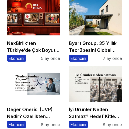
NexBirlik’ten
Byart Group, 35 Yıllık
Türkiye’de Çok Boyutlu
Tecrübesini Global
Marka Hamlesi
Başarıya Dönüştürüyor
Ekonomi
5 ay önce
Ekonomi
7 ay önce
Değer Önerisi (UVP)
İyi Ürünler Neden
Nedir? Özellikten
Satmaz? Hedef Kitle
Faydaya Geçiş
Yanılgısı
Ekonomi
8 ay önce
Ekonomi
8 ay önce