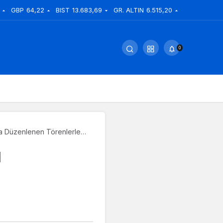
GBP
64,22
BIST
13.683,69
GR. ALTIN
6.515,20
0
da Düzenlenen Törenlerle
ı