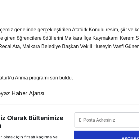
emiz genelinde gerçekleştirilen Atatürk Konulu resim, şiir ve 
 giren öğrencilere ödüllerini Malkara İlçe Kaymakamı Kerem Sü
ecai Ata, Malkara Belediye Başkan Vekili Hüseyin Vasfi Güner t
tatürk'ü Anma programı son buldu.
yaz Haber Ajansı
z Olarak Bültenimize
n
 olmak için fırsatı kaçırma ve
ABONE 