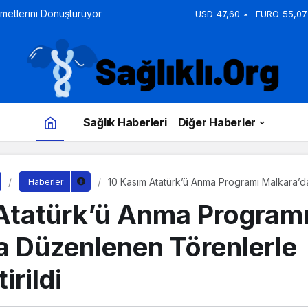
zmetlerini Dönüştürüyor
USD
47,60
EURO
55,07
Sağlık Haberleri
Diğer Haberler
10 Kasım Atatürk’ü Anma Programı Malkara’
Haberler
Gerçekleştirildi
Atatürk’ü Anma Program
a Düzenlenen Törenlerle
irildi