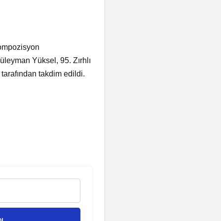
kompozisyon
leyman Yüksel, 95. Zırhlı
arafından takdim edildi.
OL