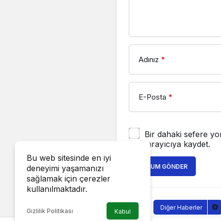
Adınız
*
E-Posta
*
Bir dahaki sefere yo
tarayıcıya kaydet.
Bu web sitesinde en iyi
YORUM GÖNDER
deneyimi yaşamanızı
sağlamak için çerezler
kullanılmaktadır.
Diğer Haberler
Gizlilik Politikası
Kabul