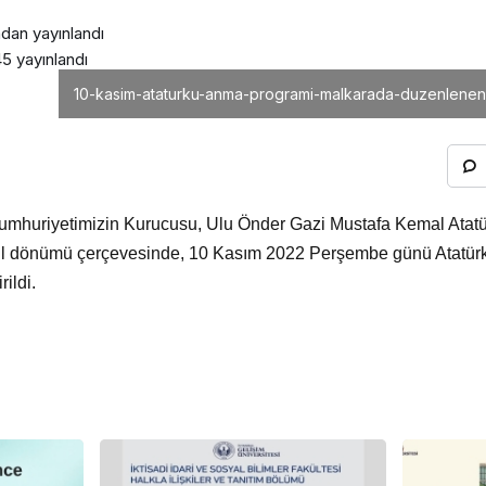
ndan yayınlandı
45
yayınlandı
10-kasim-ataturku-anma-programi-malkarada-duzenlenen-to
umhuriyetimizin Kurucusu, Ulu Önder Gazi Mustafa Kemal Atatü
 yıl dönümü çerçevesinde, 10 Kasım 2022 Perşembe günü Atatürk
ildi.