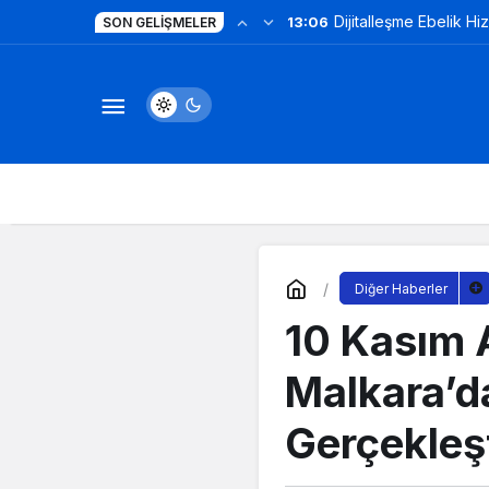
Dijitalleşme Ebelik Hi
13:06
SON GELIŞMELER
Diğer Haberler
10 Kasım 
Malkara’d
Gerçekleşt