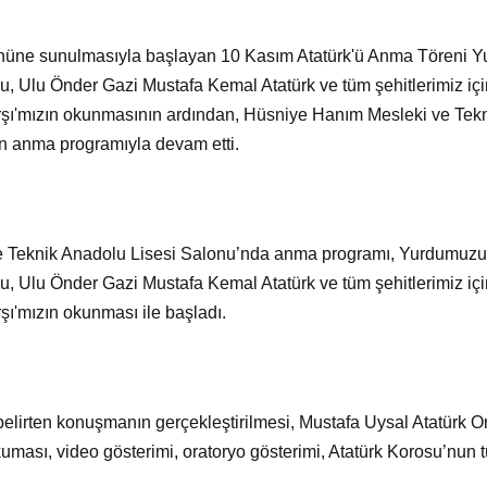
 önüne sunulmasıyla başlayan 10 Kasım Atatürk'ü Anma Töreni Y
, Ulu Önder Gazi Mustafa Kemal Atatürk ve tüm şehitlerimiz iç
arşı'mızın okunmasının ardından, Hüsniye Hanım Mesleki ve Tek
en anma programıyla devam etti.
 Teknik Anadolu Lisesi Salonu’nda anma programı, Yurdumuzun 
, Ulu Önder Gazi Mustafa Kemal Atatürk ve tüm şehitlerimiz iç
rşı'mızın okunması ile başladı.
lirten konuşmanın gerçekleştirilmesi, Mustafa Uysal Atatürk O
kuması, video gösterimi, oratoryo gösterimi, Atatürk Korosu’nun 