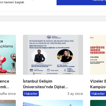
ini hemen başlat.
rence
İstanbul Gelişim
Vizeler B
mli
Üniversitesi’nde Dijital
Kampüste
Markalaşma 1.0 Etkinliği
Kaçmaz
hafta önce
Haberler
3 ay önce
Haberler
Düzenlenecek