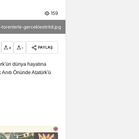
159
renlerle-gerceklestirildi.jpg
+
-
PAYLAŞ
rk'ün dünya hayatına
 Anıtı Önünde Atatürk'ü