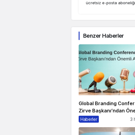
ücretsiz e-posta aboneliğ
Benzer Haberler
Global Branding Confe
Zirve Başkanı’ndan Öne
Açıklama
Haberler
3 