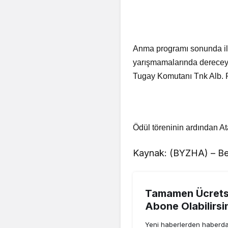
Anma programı sonunda ilç
yarışmamalarında dereceye
Tugay Komutanı Tnk Alb. R
Ödül töreninin ardından A
Kaynak: (BYZHA) – Be
Tamamen Ücretsi
Abone Olabilirsi
Yeni haberlerden haberdar