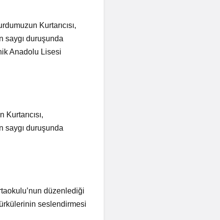
urdumuzun Kurtarıcısı,
in saygı duruşunda
nik Anadolu Lisesi
Kurtarıcısı,
in saygı duruşunda
rtaokulu’nun düzenlediği
türkülerinin seslendirmesi