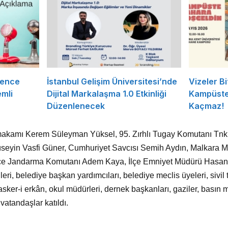
rence
İstanbul Gelişim Üniversitesi’nde
Vizeler Bi
mli
Dijital Markalaşma 1.0 Etkinliği
Kampüste 
Düzenlenecek
Kaçmaz!
makamı Kerem Süleyman Yüksel, 95. Zırhlı Tugay Komutanı Tnk 
üseyin Vasfi Güner, Cumhuriyet Savcısı Semih Aydın, Malkara 
İlçe Jandarma Komutanı Adem Kaya, İlçe Emniyet Müdürü Hasan 
ileri, belediye başkan yardımcıları, belediye meclis üyeleri, sivi
 asker-i erkân, okul müdürleri, dernek başkanları, gaziler, basın 
vatandaşlar katıldı.