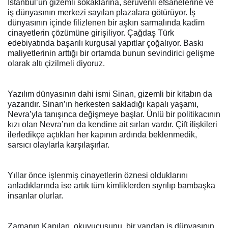
İstanbul’un gizemli sokaklarına, serüvenli efsanelerine ve
iş dünyasının merkezi sayılan plazalara götürüyor. İş
dünyasının içinde filizlenen bir aşkın sarmalında kadim
cinayetlerin çözümüne girişiliyor. Çağdaş Türk
edebiyatında başarılı kurgusal yapıtlar çoğalıyor. Baskı
maliyetlerinin arttığı bir ortamda bunun sevindirici gelişme
olarak altı çizilmeli diyoruz.
Yazılım dünyasının dahi ismi Sinan, gizemli bir kitabın da
yazarıdır. Sinan’ın herkesten sakladığı kapalı yaşamı,
Nevra’yla tanışınca değişmeye başlar. Ünlü bir politikacının
kızı olan Nevra’nın da kendine ait sırları vardır. Çift ilişkileri
ilerledikçe açtıkları her kapının ardında beklenmedik,
sarsıcı olaylarla karşılaşırlar.
Yıllar önce işlenmiş cinayetlerin öznesi olduklarını
anladıklarında ise artık tüm kimliklerden sıyrılıp bambaşka
insanlar olurlar.
Zamanın Kapıları, okuyucusunu, bir yandan iş dünyasının