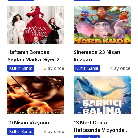
Haftanın Bombası:
Sinemada 23 Nisan
Şeytan Marka Giyer 2
Rüzgarı
Kültür Sanat
3 ay önce
Kültür Sanat
4 ay önce
10 Nisan Vizyonu
13 Mart Cuma
Haftasında Vizyonda
Kültür Sanat
4 ay önce
Hangi Filmler Var?