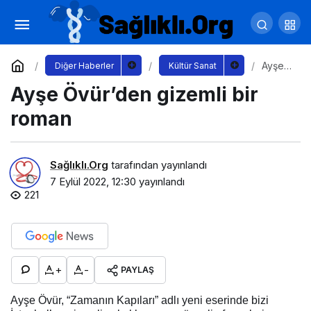
Kültürpark’ta konserler geçidi Tuğba Yurt’la
devam etti
Yorum Yap
Paylaş
Ayşe
Diğer Haberler
Kültür Sanat
Övür’d
Ayşe Övür’den gizemli bir
en
gizemli
bir
roman
roman
Sağlıklı.Org
tarafından yayınlandı
7 Eylül 2022, 12:30
yayınlandı
221
+
-
PAYLAŞ
Ayşe Övür, “Zamanın Kapıları” adlı yeni eserinde bizi