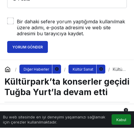
Bir dahaki sefere yorum yaptığımda kullanılmak
üzere adımı, e-posta adresimi ve web site
adresimi bu tarayıcıya kaydet.
YORUM GÖNDER
Kültürp
Diğer Haberler
Kültür Sanat
ark’ta
Kültürpark’ta konserler geçidi
konser
ler
geçidi
Tuğba Yurt’la devam etti
Tuğba
Yurt’la
devam
etti
0
Sağlıklı.Org
tarafından yayınlandı
Bu web sitesinde en iyi deneyimi yaşamanızı sağlamak
7 Eylül 2022, 10:50
yayınlandı
Anasayfa
Akış
Hesabım
Bildirimler
Kabul
için çerezler kullanılmaktadır.
232