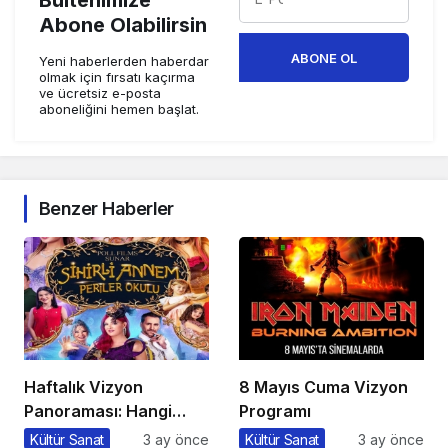
Bültenimize
Abone Olabilirsin
ABONE OL
Yeni haberlerden haberdar
olmak için fırsatı kaçırma
ve ücretsiz e-posta
aboneliğini hemen başlat.
Benzer Haberler
Haftalık Vizyon
8 Mayıs Cuma Vizyon
Panoraması: Hangi
Programı
Filmi İzlemeli?
Kültür Sanat
3 ay önce
Kültür Sanat
3 ay önce