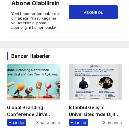
Abone Olabilirsin
ABONE OL
Yeni haberlerden haberdar
olmak için fırsatı kaçırma
ve ücretsiz e-posta
aboneliğini hemen başlat.
Benzer Haberler
Global Branding
İstanbul Gelişim
Conference Zirve
Üniversitesi’nde Dijital
Başkanı’ndan Önemli
Markalaşma 1.0
Haberler
3 hafta önce
Haberler
3 ay önce
Açıklama
Etkinliği Düzenlenecek