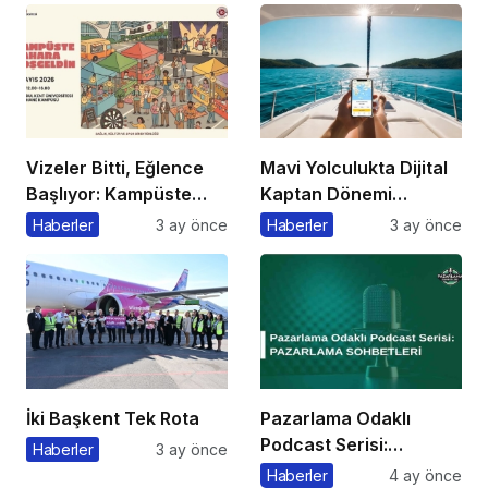
Vizeler Bitti, Eğlence
Mavi Yolculukta Dijital
Başlıyor: Kampüste
Kaptan Dönemi
Bahar Festivali
Başlıyor
Haberler
3 ay önce
Haberler
3 ay önce
Kaçmaz!
İki Başkent Tek Rota
Pazarlama Odaklı
Podcast Serisi:
Haberler
3 ay önce
Pazarlama Sohbetleri
Haberler
4 ay önce