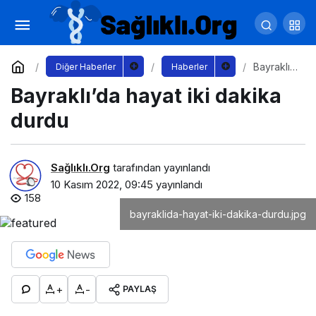
Ulu Önder Nilüfer’de özlem ve sevgiyle anıldı
Yorum Yap
Paylaş
Bayraklı’d
Diğer Haberler
Haberler
a hayat
Bayraklı’da hayat iki dakika
iki dakika
durdu
durdu
Sağlıklı.Org
tarafından yayınlandı
10 Kasım 2022, 09:45
yayınlandı
158
bayraklida-hayat-iki-dakika-durdu.jpg
+
-
PAYLAŞ