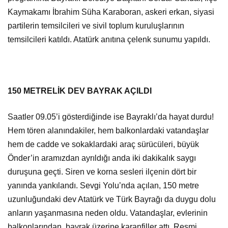
Kaymakamı İbrahim Süha Karaboran, askeri erkan, siyasi
partilerin temsilcileri ve sivil toplum kuruluşlarının
temsilcileri katıldı. Atatürk anıtına çelenk sunumu yapıldı.
150 METRELİK DEV BAYRAK AÇILDI
Saatler 09.05’i gösterdiğinde ise Bayraklı’da hayat durdu!
Hem tören alanındakiler, hem balkonlardaki vatandaşlar
hem de cadde ve sokaklardaki araç sürücüleri, büyük
Önder’in aramızdan ayrıldığı anda iki dakikalık saygı
duruşuna geçti. Siren ve korna sesleri ilçenin dört bir
yanında yankılandı. Sevgi Yolu’nda açılan, 150 metre
uzunluğundaki dev Atatürk ve Türk Bayrağı da duygu dolu
anların yaşanmasına neden oldu. Vatandaşlar, evlerinin
balkonlarından, bayrak üzerine karanfiller attı. Resmi